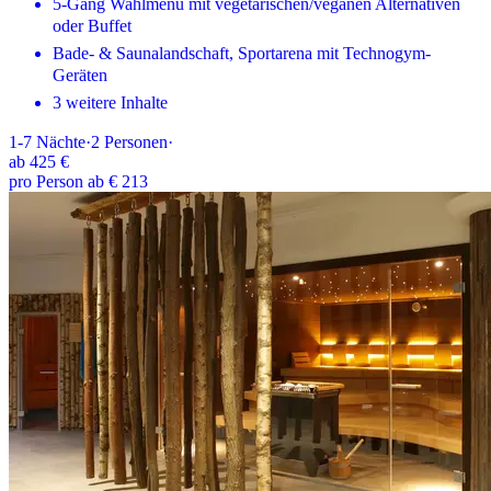
5-Gang Wahlmenü mit vegetarischen/veganen Alternativen
oder Buffet
Bade- & Saunalandschaft, Sportarena mit Technogym-
Geräten
3 weitere Inhalte
1-7
Nächte
·
2
Personen
·
ab
425 €
pro Person ab € 213