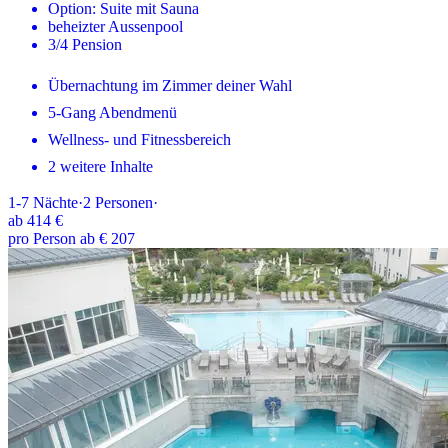
Option: Suite mit Sauna
beheizter Aussenpool
3/4 Pension
Übernachtung im Zimmer deiner Wahl
5-Gang Abendmenü
Wellness- und Fitnessbereich
2 weitere Inhalte
1-7
Nächte
·
2
Personen
·
ab
414 €
pro Person ab € 207