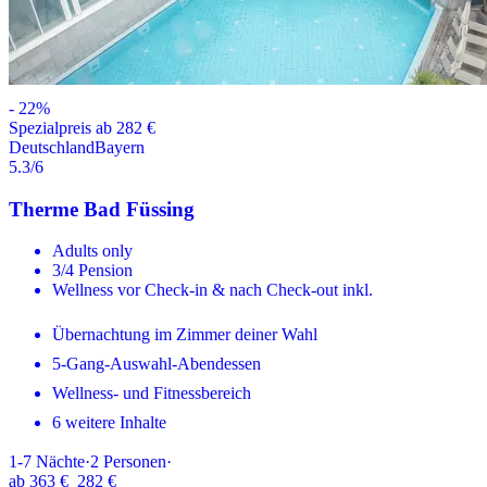
-
22
%
Spezialpreis ab 282 €
Deutschland
Bayern
5.3
/6
Therme Bad Füssing
Adults only
3/4 Pension
Wellness vor Check-in & nach Check-out inkl.
Übernachtung im Zimmer deiner Wahl
5-Gang-Auswahl-Abendessen
Wellness- und Fitnessbereich
6 weitere Inhalte
1-7
Nächte
·
2
Personen
·
ab
363 €
282 €