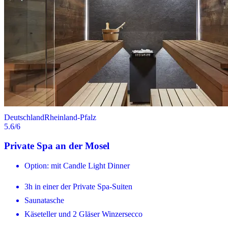
Deutschland
Rheinland-Pfalz
5.6
/6
Private Spa an der Mosel
Option: mit Candle Light Dinner
3h in einer der Private Spa-Suiten
Saunatasche
Käseteller und 2 Gläser Winzersecco