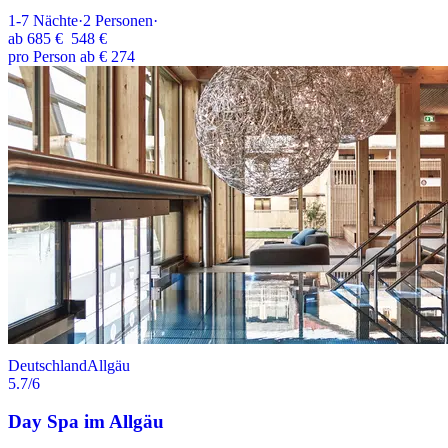
1-7
Nächte
·
2
Personen
·
ab
685 €
548 €
pro Person ab € 274
Deutschland
Allgäu
5.7
/6
Day Spa im Allgäu