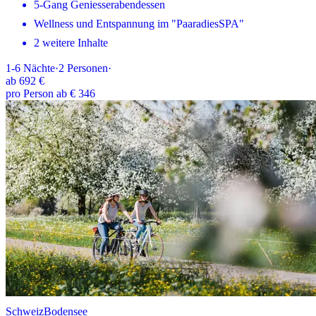
5-Gang Geniesserabendessen
Wellness und Entspannung im "PaaradiesSPA"
2 weitere Inhalte
1-6
Nächte
·
2
Personen
·
ab
692 €
pro Person ab € 346
Schweiz
Bodensee