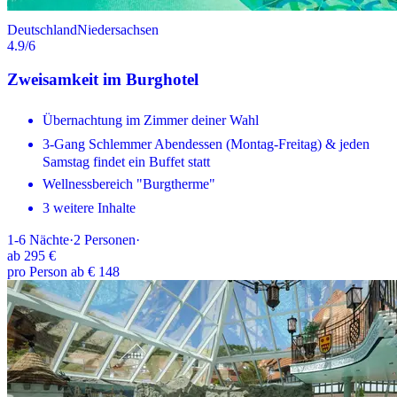
Deutschland
Niedersachsen
4.9
/6
Zweisamkeit im Burghotel
Übernachtung im Zimmer deiner Wahl
3-Gang Schlemmer Abendessen (Montag-Freitag) & jeden
Samstag findet ein Buffet statt
Wellnessbereich "Burgtherme"
3 weitere Inhalte
1-6
Nächte
·
2
Personen
·
ab
295 €
pro Person ab € 148