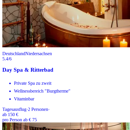
Deutschland
Niedersachsen
5.4
/6
Day Spa & Ritterbad
Private Spa zu zweit
Wellnessbereich "Burgtherme"
Vitaminbar
Tagesausflug
·
2
Personen
·
ab
150 €
pro Person ab € 75