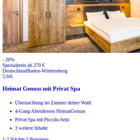
-
20
%
Spezialpreis ab 270 €
Deutschland
Baden-Württemberg
5.9
/6
Heimat Genuss mit Privat Spa
Übernachtung im Zimmer deiner Wahl
4-Gang Abendessen HeimatGenuss
Privat Spa mit Piccolo-Sekt
3 weitere Inhalte
1-7
Nächte
·
2
Personen
·