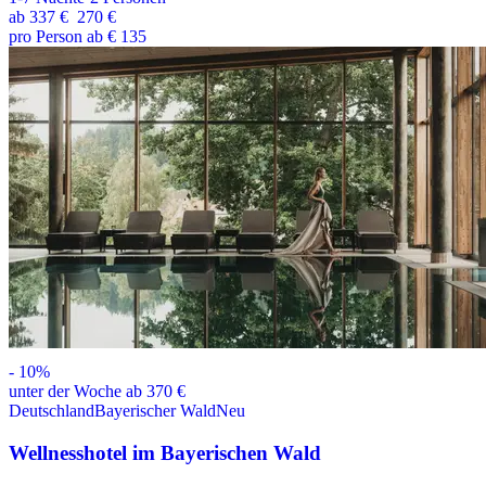
ab
337 €
270 €
pro Person ab € 135
-
10
%
unter der Woche ab 370 €
Deutschland
Bayerischer Wald
Neu
Wellnesshotel im Bayerischen Wald