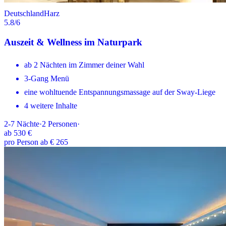
Deutschland
Harz
5.8
/6
Auszeit & Wellness im Naturpark
ab 2 Nächten im Zimmer deiner Wahl
3-Gang Menü
eine wohltuende Entspannungsmassage auf der Sway-Liege
4 weitere Inhalte
2-7
Nächte
·
2
Personen
·
ab
530 €
pro Person ab € 265