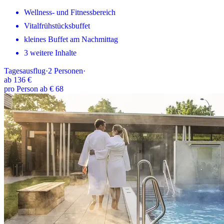
Wellness- und Fitnessbereich
Vitalfrühstücksbuffet
kleines Buffet am Nachmittag
3 weitere Inhalte
Tagesausflug
·
2
Personen
·
ab
136 €
pro Person ab € 68