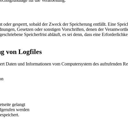
Rechtsgrundlage für die Verarbeitung.
 oder gesperrt, sobald der Zweck der Speicherung entfällt. Eine Speic
dnungen, Gesetzen oder sonstigen Vorschriften, denen der Verantwortl
chriebene Speicherfrist abläuft, es sei denn, dass eine Erforderlichke
ng von Logfiles
tisiert Daten und Informationen vom Computersystem des aufrufenden Re
on
tseite gelangt
fgerufen werden
speichert.