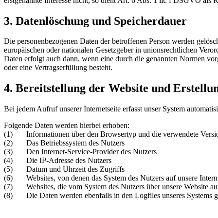
erstgenannte Interesse nicht, so dient Art. 6 Abs. 1 lit. f DSGVO als 
3. Datenlöschung und Speicherdauer
Die personenbezogenen Daten der betroffenen Person werden gelöscht
europäischen oder nationalen Gesetzgeber in unionsrechtlichen Veror
Daten erfolgt auch dann, wenn eine durch die genannten Normen vorges
oder eine Vertragserfüllung besteht.
4. Bereitstellung der Website und Erstellu
Bei jedem Aufruf unserer Internetseite erfasst unser System automa
Folgende Daten werden hierbei erhoben:
(1) Informationen über den Browsertyp und die verwendete Versi
(2) Das Betriebssystem des Nutzers
(3) Den Internet-Service-Provider des Nutzers
(4) Die IP-Adresse des Nutzers
(5) Datum und Uhrzeit des Zugriffs
(6) Websites, von denen das System des Nutzers auf unsere Interne
(7) Websites, die vom System des Nutzers über unsere Website au
(8) Die Daten werden ebenfalls in den Logfiles unseres Systems ge