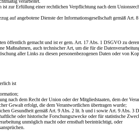
tmäßig verarbeitet.
 zur Erfüllung einer rechtlichen Verpflichtung nach dem Unionsrecht 
ug auf angebotene Dienste der Informationsgesellschaft gemäß Art.
en öffentlich gemacht und ist er gem. Art. 17 Abs. 1 DSGVO zu deren Lö
e Maßnahmen, auch technischer Art, um die für die Datenverarbeitung
e Löschung aller Links zu diesen personenbezogenen Daten oder von Ko
rlich ist
ormation;
tung nach dem Recht der Union oder der Mitgliedstaaten, dem der Veran
icher Gewalt erfolgt, die dem Verantwortlichen übertragen wurde;
ichen Gesundheit gemäß Art. 9 Abs. 2 lit. h und i sowie Art. 9 Abs. 
aftliche oder historische Forschungszwecke oder für statistische Zwe
rarbeitung unmöglich macht oder ernsthaft beeinträchtigt, oder
ansprüchen.