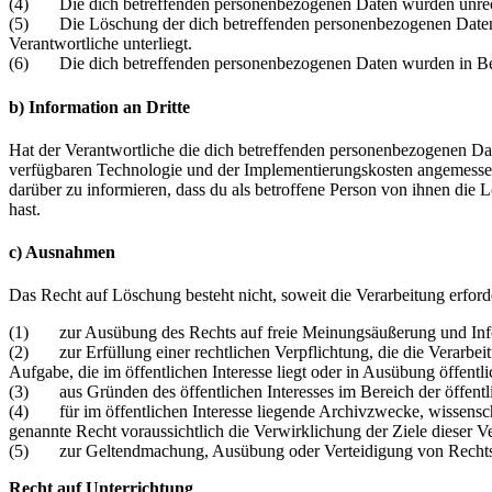
(4) Die dich betreffenden personenbezogenen Daten wurden unrech
(5) Die Löschung der dich betreffenden personenbezogenen Daten ist
Verantwortliche unterliegt.
(6) Die dich betreffenden personenbezogenen Daten wurden in Bez
b) Information an Dritte
Hat der Verantwortliche die dich betreffenden personenbezogenen Dat
verfügbaren Technologie und der Implementierungskosten angemessen
darüber zu informieren, dass du als betroffene Person von ihnen di
hast.
c) Ausnahmen
Das Recht auf Löschung besteht nicht, soweit die Verarbeitung erforde
(1) zur Ausübung des Rechts auf freie Meinungsäußerung und Inf
(2) zur Erfüllung einer rechtlichen Verpflichtung, die die Verarbei
Aufgabe, die im öffentlichen Interesse liegt oder in Ausübung öffentl
(3) aus Gründen des öffentlichen Interesses im Bereich der öffentl
(4) für im öffentlichen Interesse liegende Archivzwecke, wissensch
genannte Recht voraussichtlich die Verwirklichung der Ziele dieser Ve
(5) zur Geltendmachung, Ausübung oder Verteidigung von Rechts
Recht auf Unterrichtung