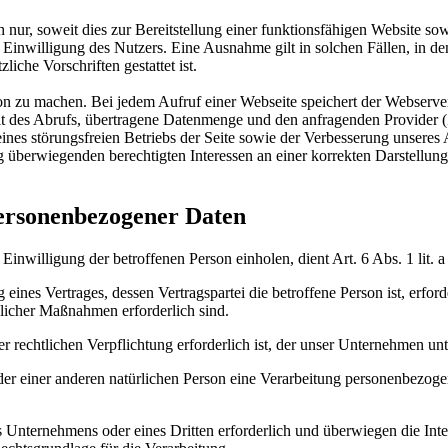
ur, soweit dies zur Bereitstellung einer funktionsfähigen Website sowi
Einwilligung des Nutzers. Eine Ausnahme gilt in solchen Fällen, in de
iche Vorschriften gestattet ist.
 zu machen. Bei jedem Aufruf einer Webseite speichert der Webserver l
 des Abrufs, übertragene Datenmenge und den anfragenden Provider (Z
nes störungsfreien Betriebs der Seite sowie der Verbesserung unseres An
rwiegenden berechtigten Interessen an einer korrekten Darstellung u
personenbezogener Daten
Einwilligung der betroffenen Person einholen, dient Art. 6 Abs. 1 l
ines Vertrages, dessen Vertragspartei die betroffene Person ist, erford
glicher Maßnahmen erforderlich sind.
 rechtlichen Verpflichtung erforderlich ist, der unser Unternehmen unt
oder einer anderen natürlichen Person eine Verarbeitung personenbezoge
es Unternehmens oder eines Dritten erforderlich und überwiegen die In