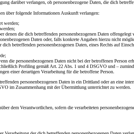
ung darüber verlangen, ob personenbezogene Daten, die dich betreffen
hen über folgende Informationen Auskunft verlangen:
et werden;
 werden;
 denen die dich betreffenden personenbezogenen Daten offengelegt w
enbezogenen Daten oder, falls konkrete Angaben hierzu nicht möglich 
dich betreffenden personenbezogenen Daten, eines Rechts auf Einschr
de;
enn die personenbezogenen Daten nicht bei der betroffenen Person er
ließlich Profiling gemäß Art. 22 Abs. 1 und 4 DSGVO und – zumindest
gen einer derartigen Verarbeitung für die betroffene Person.
betreffenden personenbezogenen Daten in ein Drittland oder an eine in
SGVO im Zusammenhang mit der Übermittlung unterrichtet zu werden.
ber dem Verantwortlichen, sofern die verarbeiteten personenbezogenen 
er Verarbeitung der dich betreffenden personenbezogenen Daten verla