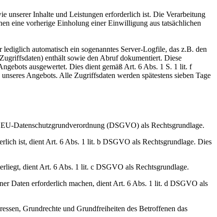
e unserer Inhalte und Leistungen erforderlich ist. Die Verarbeitung
nen eine vorherige Einholung einer Einwilligung aus tatsächlichen
ediglich automatisch ein sogenanntes Server-Logfile, das z.B. den
ugriffsdaten) enthält sowie den Abruf dokumentiert. Diese
gebots ausgewertet. Dies dient gemäß Art. 6 Abs. 1 S. 1 lit. f
nseres Angebots. Alle Zugriffsdaten werden spätestens sieben Tage
it. a EU-Datenschutzgrundverordnung (DSGVO) als Rechtsgrundlage.
erlich ist, dient Art. 6 Abs. 1 lit. b DSGVO als Rechtsgrundlage. Dies
erliegt, dient Art. 6 Abs. 1 lit. c DSGVO als Rechtsgrundlage.
ner Daten erforderlich machen, dient Art. 6 Abs. 1 lit. d DSGVO als
teressen, Grundrechte und Grundfreiheiten des Betroffenen das