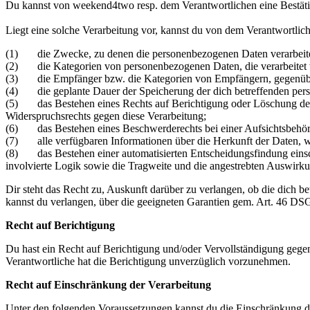
Du kannst von weekend4two resp. dem Verantwortlichen eine Bestätig
Liegt eine solche Verarbeitung vor, kannst du von dem Verantwortlic
(1) die Zwecke, zu denen die personenbezogenen Daten verarbeit
(2) die Kategorien von personenbezogenen Daten, die verarbeitet
(3) die Empfänger bzw. die Kategorien von Empfängern, gegenüber
(4) die geplante Dauer der Speicherung der dich betreffenden person
(5) das Bestehen eines Rechts auf Berichtigung oder Löschung der 
Widerspruchsrechts gegen diese Verarbeitung;
(6) das Bestehen eines Beschwerderechts bei einer Aufsichtsbehör
(7) alle verfügbaren Informationen über die Herkunft der Daten, w
(8) das Bestehen einer automatisierten Entscheidungsfindung einsch
involvierte Logik sowie die Tragweite und die angestrebten Auswirkun
Dir steht das Recht zu, Auskunft darüber zu verlangen, ob die dich 
kannst du verlangen, über die geeigneten Garantien gem. Art. 46 D
Recht auf Berichtigung
Du hast ein Recht auf Berichtigung und/oder Vervollständigung gegenü
Verantwortliche hat die Berichtigung unverzüglich vorzunehmen.
Recht auf Einschränkung der Verarbeitung
Unter den folgenden Voraussetzungen kannst du die Einschränkung d