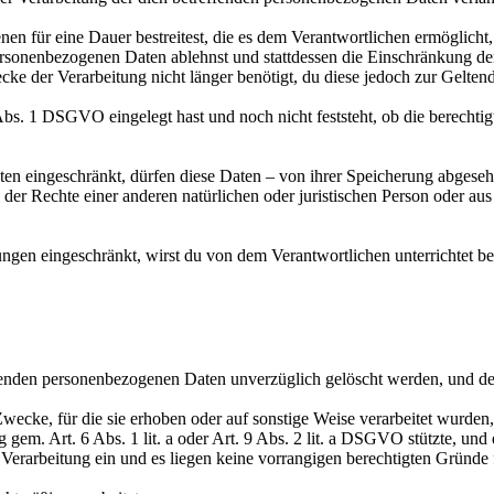
 für eine Dauer bestreitest, die es dem Verantwortlichen ermöglicht,
sonenbezogenen Daten ablehnst und stattdessen die Einschränkung de
e der Verarbeitung nicht länger benötigt, du diese jedoch zur Gelt
. 1 DSGVO eingelegt hast und noch nicht feststeht, ob die berechti
en eingeschränkt, dürfen diese Daten – von ihrer Speicherung abgeseh
 Rechte einer anderen natürlichen oder juristischen Person oder aus 
ngen eingeschränkt, wirst du von dem Verantwortlichen unterrichtet b
enden personenbezogenen Daten unverzüglich gelöscht werden, und der V
cke, für die sie erhoben oder auf sonstige Weise verarbeitet wurden
em. Art. 6 Abs. 1 lit. a oder Art. 9 Abs. 2 lit. a DSGVO stützte, und 
rbeitung ein und es liegen keine vorrangigen berechtigten Gründe f