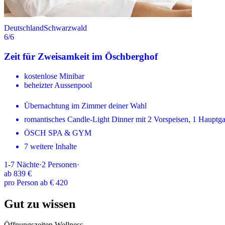
Deutschland
Schwarzwald
6
/6
Zeit für Zweisamkeit im Öschberghof
kostenlose Minibar
beheizter Aussenpool
Übernachtung im Zimmer deiner Wahl
romantisches Candle-Light Dinner mit 2 Vorspeisen, 1 Hauptg
ÖSCH SPA & GYM
7 weitere Inhalte
1-7
Nächte
·
2
Personen
·
ab
839 €
pro Person ab € 420
Gut zu wissen
Öffnungszeiten Wellness