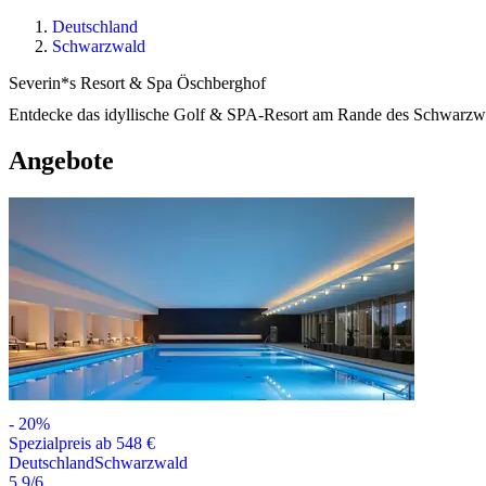
Deutschland
Schwarzwald
Severin*s Resort & Spa Öschberghof
Entdecke das idyllische Golf & SPA-Resort am Rande des Schwarzwal
Angebote
-
20
%
Spezialpreis ab 548 €
Deutschland
Schwarzwald
5.9
/6