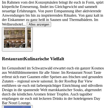
Im Rahmen vom drei Konzeptsäulen bringt ihr euch in Form, spürt
körperliche Erneuerung, findet ins Gleich­gewicht und sammelt
neuartige Erfahrungen. Von pur­er Entspannung über aktivierende
Anwendungen bis hin zu inspirierenden Ritualen. Von ganz kalt in
der Eis­kammer zu ganz heiß in Saunen und Thermalbädern. Im
Wellnesshotel
...
Alles anzeigen
Restaurant
Kulinarische Vielfalt
Im Genusshotel im Schwarzwald erwartet euch ein ganzer Kosmos
aus Wohlfühlmomenten für alle Sinne: Im Restaurant Nouri Taste
erfreut sich euer Gaumen edler Speisen aus frischen und gesunden
Zutaten – regional sowie saisonal. In der Rooftop Bar View
entführen sie euch mit farbenprächtiger Einrichtung und stilvollem
Design in die spannende Welt marokkanischer Souks, abgerundet
durch die köstlichen Aromen feiner Tropfen. Auch tagsüber
empfangen sie euch mit leckeren Drinks in der hoteleigenen Day
Bar Nouri Lounge.