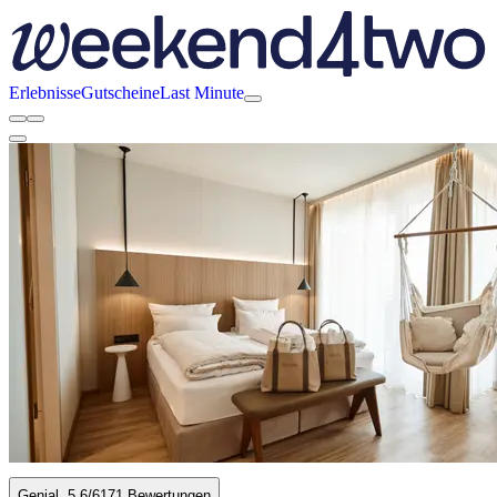
Erlebnisse
Gutscheine
Last Minute
Genial
5.6
/6
171 Bewertungen