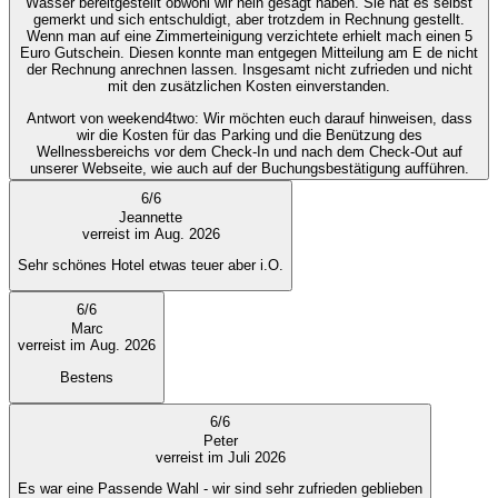
Wasser bereitgestellt obwohl wir nein gesagt haben. Sie hat es selbst
gemerkt und sich entschuldigt, aber trotzdem in Rechnung gestellt.
Wenn man auf eine Zimmerteinigung verzichtete erhielt mach einen 5
Euro Gutschein. Diesen konnte man entgegen Mitteilung am E de nicht
der Rechnung anrechnen lassen. Insgesamt nicht zufrieden und nicht
mit den zusätzlichen Kosten einverstanden.
Antwort von weekend4two
: Wir möchten euch darauf hinweisen, dass
wir die Kosten für das Parking und die Benützung des
Wellnessbereichs vor dem Check-In und nach dem Check-Out auf
unserer Webseite, wie auch auf der Buchungsbestätigung aufführen.
6
/
6
Jeannette
verreist im Aug. 2026
Sehr schönes Hotel etwas teuer aber i.O.
6
/
6
Marc
verreist im Aug. 2026
Bestens
6
/
6
Peter
verreist im Juli 2026
Es war eine Passende Wahl - wir sind sehr zufrieden geblieben