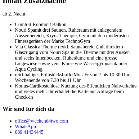
Inhalt Zusatznächte
ab 2. Nacht
Comfort Room
mit Balkon
Nouri Spa
mit drei Saunen, Ruheraum mit anliegendem
Aussenbereich, Kryo- Therapie, Gym mit den modernsten
Fitnessgeräten der Marke TechnoGym
Vita Classica Therme (exkl. Saunabereich)
mit direktem
Glaszugang vom Nouri Spa in die Therme mit drei Aussen-
und sechs Innen­becken, Ruheräume und eine grosse
Liegewiese sowie vers. Kurse wie Wasser­gymnastik oder
Aqua Cycling
reichhaltiges Frühstücksbuffet
Mo - Fr von 7 bis 10.30 Uhr |
Wochenende von 7.30 bis 11 Uhr
Konus-Card
kostenlose Nutzung des öffentlichen Nahverkehrs
und vieles mehr. Ihr erhaltet die Karte auf Anfrage beim
Check-in
Wir sind für dich da
office@weekend4two.com
WhatsApp
089 41434445