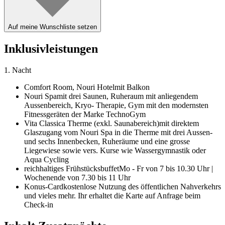
Auf meine Wunschliste setzen
Inklusivleistungen
1. Nacht
Comfort Room,
Nouri Hotel
mit Balkon
Nouri Spa
mit drei Saunen, Ruheraum mit anliegendem
Aussenbereich, Kryo- Therapie, Gym mit den modernsten
Fitnessgeräten der Marke TechnoGym
Vita Classica Therme (exkl. Saunabereich)
mit direktem
Glaszugang vom Nouri Spa in die Therme mit drei Aussen-
und sechs Innen­becken, Ruheräume und eine grosse
Liegewiese sowie vers. Kurse wie Wasser­gymnastik oder
Aqua Cycling
reichhaltiges Frühstücksbuffet
Mo - Fr von 7 bis 10.30 Uhr |
Wochenende von 7.30 bis 11 Uhr
Konus-Card
kostenlose Nutzung des öffentlichen Nahverkehrs
und vieles mehr. Ihr erhaltet die Karte auf Anfrage beim
Check-in