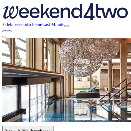
Erlebnisse
Gutscheine
Last Minute
Genial
5.7
/6
3 Bewertungen