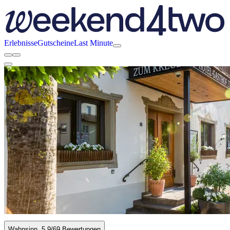
Erlebnisse
Gutscheine
Last Minute
Wahnsinn
5.9
/6
9 Bewertungen