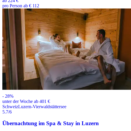
ab
224 €
pro Person ab € 112
-
28
%
unter der Woche ab 401 €
Schweiz
Luzern-Vierwaldstättersee
5.7
/6
Übernachtung im Spa & Stay in Luzern