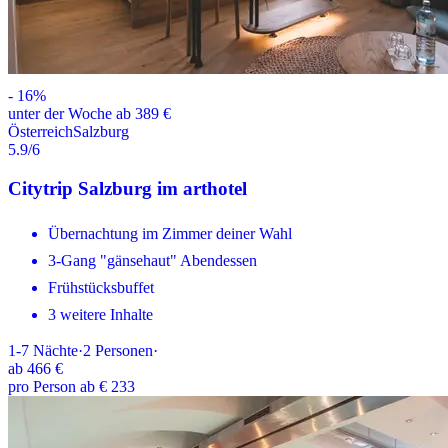
-
16
%
unter der Woche ab 389 €
Österreich
Salzburg
5.9
/6
Citytrip Salzburg im arthotel
Übernachtung im Zimmer deiner Wahl
3-Gang "gänsehaut" Abendessen
Frühstücksbuffet
3 weitere Inhalte
1-7
Nächte
·
2
Personen
·
ab
466 €
pro Person ab € 233