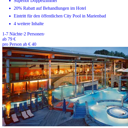
Superior Doppelzimmer
20% Rabatt auf Behandlungen im Hotel
Eintritt für den öffentlichen City Pool in Marienbad
4 weitere Inhalte
1-7
Nächte
·
2
Personen
·
ab
79 €
pro Person ab € 40