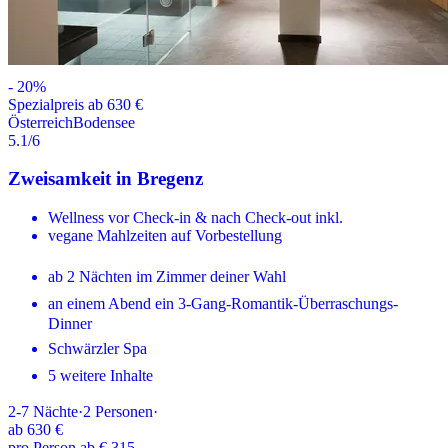
-
20
%
Spezialpreis ab 630 €
Österreich
Bodensee
5.1
/6
Zweisamkeit in Bregenz
Wellness vor Check-in & nach Check-out inkl.
vegane Mahlzeiten auf Vorbestellung
ab 2 Nächten im Zimmer deiner Wahl
an einem Abend ein 3-Gang-Romantik-Überraschungs-
Dinner
Schwärzler Spa
5 weitere Inhalte
2-7
Nächte
·
2
Personen
·
ab
630 €
pro Person ab € 315