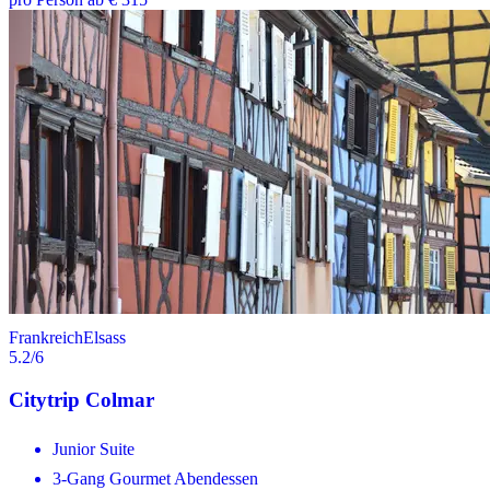
Frankreich
Elsass
5.2
/6
Citytrip Colmar
Junior Suite
3-Gang Gourmet Abendessen