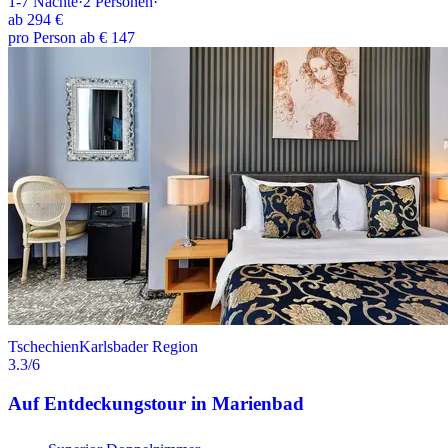
1-7
Nächte
·
2
Personen
·
ab
294 €
pro Person ab € 147
Tschechien
Karlsbader Region
3.3
/6
Auf Entdeckungstour in Marienbad