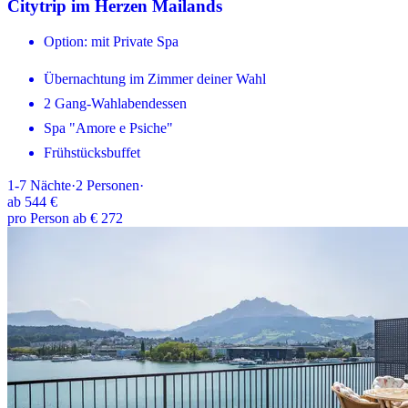
Citytrip im Herzen Mailands
Option: mit Private Spa
Übernachtung im Zimmer deiner Wahl
2 Gang-Wahlabendessen
Spa "Amore e Psiche"
Frühstücksbuffet
1-7
Nächte
·
2
Personen
·
ab
544 €
pro Person ab € 272