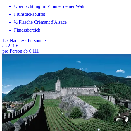
Übernachtung im Zimmer deiner Wahl
Frühstücksbuffet
½ Flasche Crémant d'Alsace
Fitnessbereich
1-7
Nächte
·
2
Personen
·
ab
221 €
pro Person ab € 111