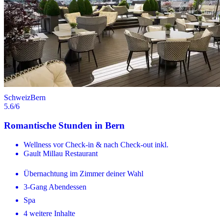
Schweiz
Bern
5.6
/6
Romantische Stunden in Bern
Wellness vor Check-in & nach Check-out inkl.
Gault Millau Restaurant
Übernachtung im Zimmer deiner Wahl
3-Gang Abendessen
Spa
4 weitere Inhalte