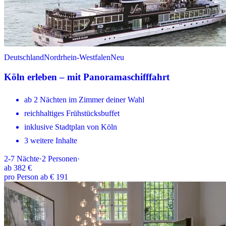
Deutschland
Nordrhein-Westfalen
Neu
Köln erleben – mit Panoramaschifffahrt
ab 2 Nächten im Zimmer deiner Wahl
reichhaltiges Frühstücksbuffet
inklusive Stadtplan von Köln
3 weitere Inhalte
2-7
Nächte
·
2
Personen
·
ab
382 €
pro Person ab € 191