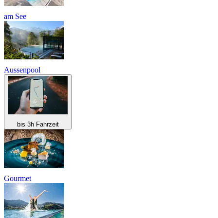
am See
Aussenpool
bis 3h Fahrzeit
Gourmet