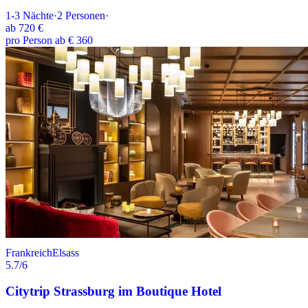
1-3
Nächte
·
2
Personen
·
ab
720 €
pro Person ab € 360
Frankreich
Elsass
5.7
/6
Citytrip Strassburg im Boutique Hotel