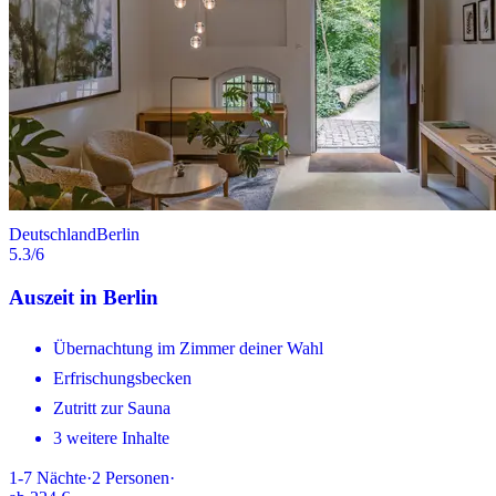
Deutschland
Berlin
5.3
/6
Auszeit in Berlin
Übernachtung im Zimmer deiner Wahl
Erfrischungsbecken
Zutritt zur Sauna
3 weitere Inhalte
1-7
Nächte
·
2
Personen
·