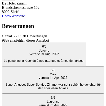
B2 Hotel Zürich
Brandschenkestrasse 152
8002
Zürich
Hotel-Webseite
Bewertungen
Genial
5.7
/
6
538
Bewertungen
98%
empfehlen dieses Angebot
6
/
6
Jerome
verreist im Aug. 2022
Le personnel a répondu à nos attentes et à nos demandes.
6
/
6
Maik
verreist im Apr. 2022
Super Angebot Super Service Zimmer war sehr schön hergerichtet für
den speziellen Anlass
6
/
6
Laurence
verreist im Apr. 2022