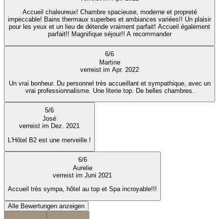
Accueil chaleureux! Chambre spacieuse, moderne et propreté
impeccable! Bains thermaux superbes et ambiances variées!! Un plaisir
pour les yeux et un lieu de détende vraiment parfait! Accueil également
parfait!! Magnifique séjour!! A recommander
6
/
6
Martine
verreist im Apr. 2022
Un vrai bonheur. Du personnel très accueillant et sympathique, avec un
vrai professionnalisme. Une literie top. De belles chambres.
5
/
6
José
verreist im Dez. 2021
L'Hôtel B2 est une merveille !
6
/
6
Aurelie
verreist im Juni 2021
Accueil très sympa, hôtel au top et Spa incroyable!!!
Alle Bewertungen anzeigen