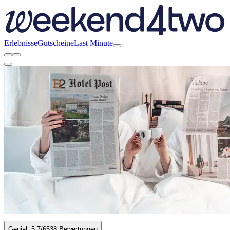
Erlebnisse
Gutscheine
Last Minute
Genial
5.7
/6
538 Bewertungen