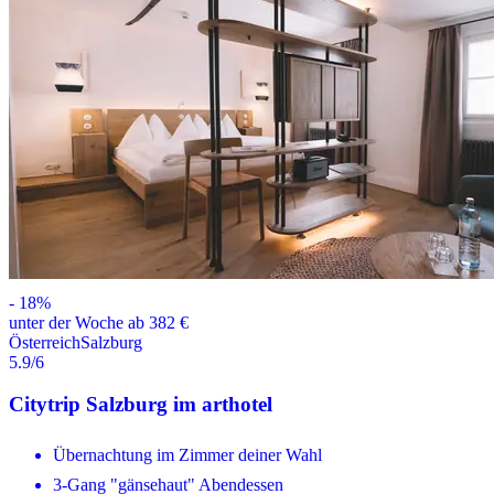
-
18
%
unter der Woche ab 382 €
Österreich
Salzburg
5.9
/6
Citytrip Salzburg im arthotel
Übernachtung im Zimmer deiner Wahl
3-Gang "gänsehaut" Abendessen