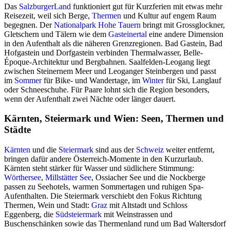
Das
SalzburgerLand
funktioniert gut für Kurzferien mit etwas mehr
Reisezeit, weil sich Berge,
Thermen
und Kultur auf engem Raum
begegnen. Der
Nationalpark Hohe Tauern
bringt mit Grossglockner,
Gletschern und Tälern wie dem
Gasteinertal
eine andere Dimension
in den Aufenthalt als die näheren Grenzregionen. Bad Gastein, Bad
Hofgastein und Dorfgastein verbinden Thermalwasser, Belle-
Époque-Architektur und Bergbahnen. Saalfelden-Leogang liegt
zwischen Steinernem Meer und Leoganger Steinbergen und passt
im
Sommer
für Bike- und Wandertage, im
Winter
für Ski, Langlauf
oder Schneeschuhe. Für Paare lohnt sich die Region besonders,
wenn der Aufenthalt zwei Nächte oder länger dauert.
Kärnten, Steiermark und Wien: Seen, Thermen und
Städte
Kärnten
und die
Steiermark
sind aus der
Schweiz
weiter entfernt,
bringen dafür andere Österreich-Momente in den Kurzurlaub.
Kärnten steht stärker für Wasser und südlichere Stimmung:
Wörthersee
,
Millstätter See
, Ossiacher See und die Nockberge
passen zu Seehotels, warmen Sommertagen und ruhigen Spa-
Aufenthalten. Die Steiermark verschiebt den Fokus Richtung
Thermen, Wein und Stadt:
Graz
mit Altstadt und Schloss
Eggenberg, die
Südsteiermark
mit Weinstrassen und
Buschenschänken sowie das Thermenland rund um Bad Waltersdorf