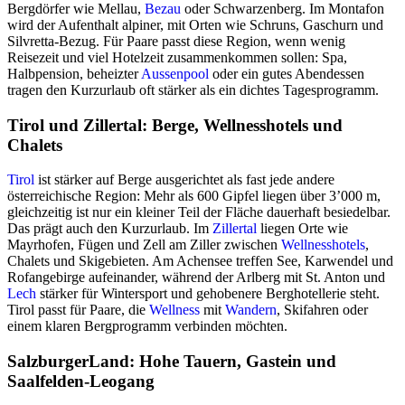
Bergdörfer wie Mellau,
Bezau
oder Schwarzenberg. Im Montafon
wird der Aufenthalt alpiner, mit Orten wie Schruns, Gaschurn und
Silvretta-Bezug. Für Paare passt diese Region, wenn wenig
Reisezeit und viel Hotelzeit zusammenkommen sollen: Spa,
Halbpension, beheizter
Aussenpool
oder ein gutes Abendessen
tragen den Kurzurlaub oft stärker als ein dichtes Tagesprogramm.
Tirol und Zillertal: Berge, Wellnesshotels und
Chalets
Tirol
ist stärker auf Berge ausgerichtet als fast jede andere
österreichische Region: Mehr als 600 Gipfel liegen über 3’000 m,
gleichzeitig ist nur ein kleiner Teil der Fläche dauerhaft besiedelbar.
Das prägt auch den Kurzurlaub. Im
Zillertal
liegen Orte wie
Mayrhofen, Fügen und Zell am Ziller zwischen
Wellnesshotels
,
Chalets und Skigebieten. Am Achensee treffen See, Karwendel und
Rofangebirge aufeinander, während der Arlberg mit St. Anton und
Lech
stärker für Wintersport und gehobenere Berghotellerie steht.
Tirol passt für Paare, die
Wellness
mit
Wandern
, Skifahren oder
einem klaren Bergprogramm verbinden möchten.
SalzburgerLand: Hohe Tauern, Gastein und
Saalfelden-Leogang