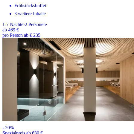
Frühstücksbuffet
3 weitere Inhalte
1-7
Nächte
·
2
Personen
·
ab
469 €
pro Person ab € 235
-
20
%
Spezialpreis ab 630 €