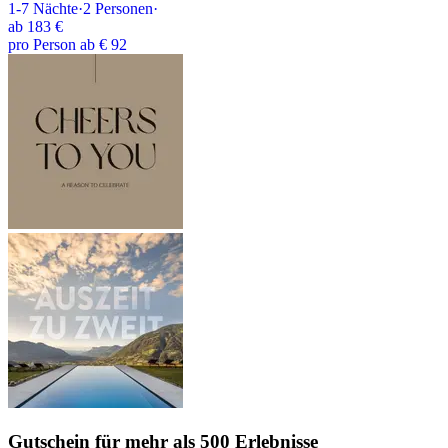
1-7
Nächte
·
2
Personen
·
ab
183 €
pro Person ab € 92
Gutschein
für mehr als 500 Erlebnisse