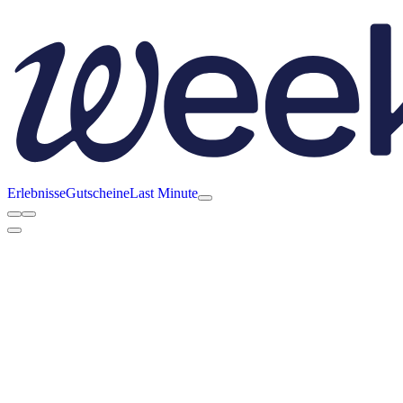
Erlebnisse
Gutscheine
Last Minute