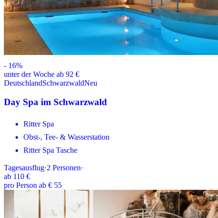
-
16
%
unter der Woche ab 92 €
Deutschland
Schwarzwald
Neu
Day Spa im Schwarzwald
Ritter Spa
Obst-, Tee- & Wasserstation
Ritter Spa Tasche
Tagesausflug
·
2
Personen
·
ab
110 €
pro Person ab € 55