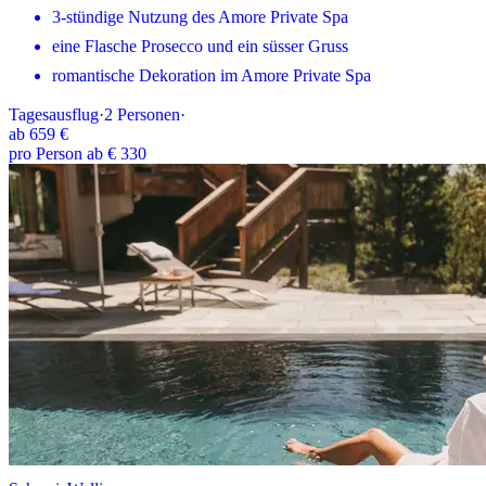
3-stündige Nutzung des Amore Private Spa
eine Flasche Prosecco und ein süsser Gruss
romantische Dekoration im Amore Private Spa
Tagesausflug
·
2
Personen
·
ab
659 €
pro Person ab € 330