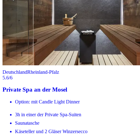
Deutschland
Rheinland-Pfalz
5.6
/6
Private Spa an der Mosel
Option: mit Candle Light Dinner
3h in einer der Private Spa-Suiten
Saunatasche
Käseteller und 2 Gläser Winzersecco