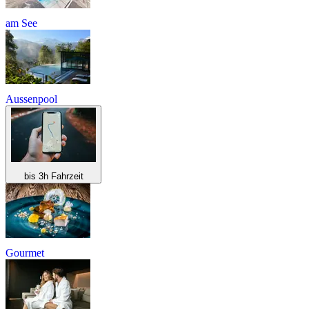
am See
Aussenpool
bis 3h Fahrzeit
Gourmet