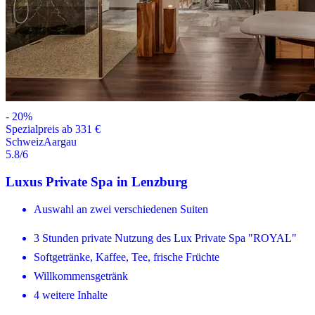
-
20
%
Spezialpreis ab 331 €
Schweiz
Aargau
5.8
/6
Luxus Private Spa in Lenzburg
Auswahl an zwei verschiedenen Suiten
3 Stunden private Nutzung des Lux Private Spa "ROYAL"
Softgetränke, Kaffee, Tee, frische Früchte
Willkommensgetränk
4 weitere Inhalte