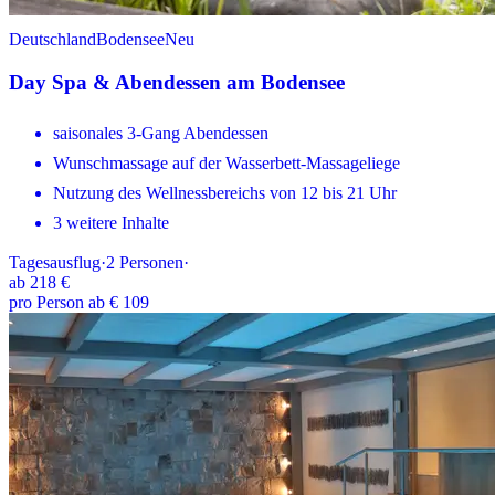
Deutschland
Bodensee
Neu
Day Spa & Abendessen am Bodensee
saisonales 3-Gang Abendessen
Wunschmassage auf der Wasserbett-Massageliege
Nutzung des Wellnessbereichs von 12 bis 21 Uhr
3 weitere Inhalte
Tagesausflug
·
2
Personen
·
ab
218 €
pro Person ab € 109