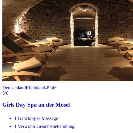
Deutschland
Rheinland-Pfalz
5
/6
Girls Day Spa an der Mosel
1 Ganzkörper-Massage
1 Verwöhn-Gesichtsbehandlung