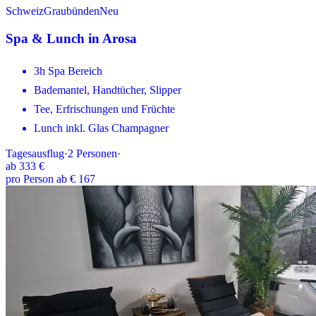
Schweiz
Graubünden
Neu
Spa & Lunch in Arosa
3h Spa Bereich
Bademantel, Handtücher, Slipper
Tee, Erfrischungen und Früchte
Lunch inkl. Glas Champagner
Tagesausflug
·
2
Personen
·
ab
333 €
pro Person ab € 167