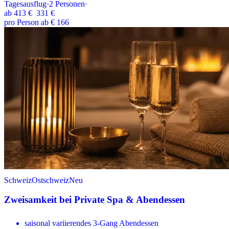
Tagesausflug
·
2
Personen
·
ab
413 €
331 €
pro Person ab € 166
Schweiz
Ostschweiz
Neu
Zweisamkeit bei Private Spa & Abendessen
saisonal variierendes 3-Gang Abendessen