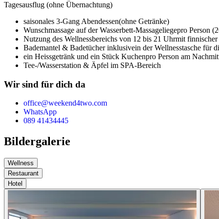
Tagesausflug (ohne Übernachtung)
saisonales 3-Gang Abendessen
(ohne Getränke)
Wunschmassage auf der Wasserbett-Massageliege
pro Person (
Nutzung des Wellnessbereichs von 12 bis 21 Uhr
mit finnische
Bademantel & Badetücher inklusive
in der Wellnesstasche für d
ein Heissgetränk und ein Stück Kuchen
pro Person am Nachmit
Tee-/Wasserstation & Äpfel im SPA-Bereich
Wir sind für dich da
office@weekend4two.com
WhatsApp
089 41434445
Bildergalerie
Wellness
Restaurant
Hotel