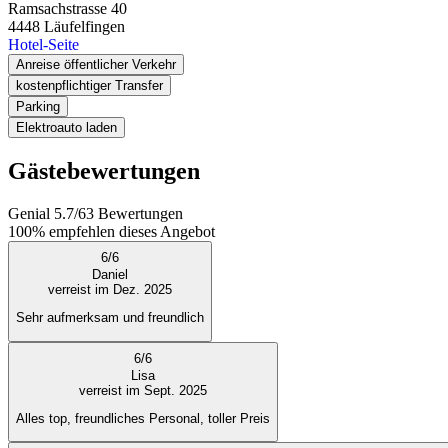
Ramsachstrasse 40
4448
Läufelfingen
Hotel-Seite
Anreise öffentlicher Verkehr
kostenpflichtiger Transfer
Parking
Elektroauto laden
Gästebewertungen
Genial
5.7
/
6
3
Bewertungen
100%
empfehlen dieses Angebot
6
/
6
Daniel
verreist im Dez. 2025
Sehr aufmerksam und freundlich
6
/
6
Lisa
verreist im Sept. 2025
Alles top, freundliches Personal, toller Preis