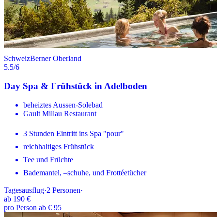
Schweiz
Berner Oberland
5.5
/6
Day Spa & Frühstück in Adelboden
beheiztes Aussen-Solebad
Gault Millau Restaurant
3 Stunden Eintritt ins Spa "pour"
reichhaltiges Frühstück
Tee und Früchte
Bademantel, –schuhe, und Frottéetücher
Tagesausflug
·
2
Personen
·
ab
190 €
pro Person ab € 95