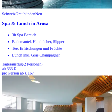
Schweiz
Graubünden
Neu
Spa & Lunch in Arosa
3h Spa Bereich
Bademantel, Handtücher, Slipper
Tee, Erfrischungen und Früchte
Lunch inkl. Glas Champagner
Tagesausflug
·
2
Personen
·
ab
333 €
pro Person ab € 167