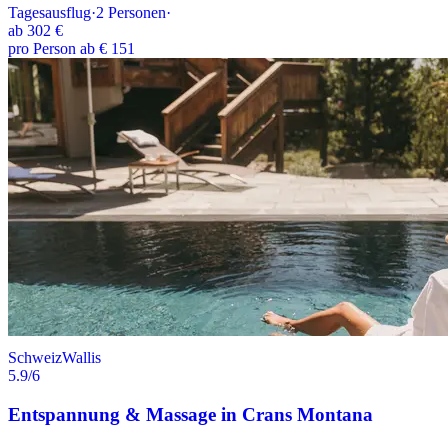
Tagesausflug
·
2
Personen
·
ab
302 €
pro Person ab € 151
Schweiz
Wallis
5.9
/6
Entspannung & Massage in Crans Montana