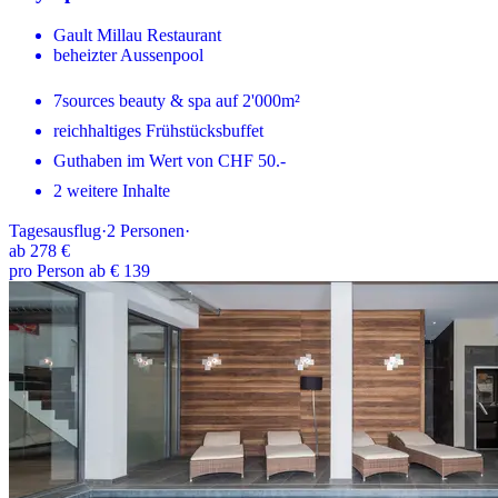
Gault Millau Restaurant
beheizter Aussenpool
7sources beauty & spa auf 2'000m²
reichhaltiges Frühstücksbuffet
Guthaben im Wert von CHF 50.-
2 weitere Inhalte
Tagesausflug
·
2
Personen
·
ab
278 €
pro Person ab € 139