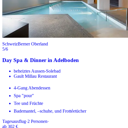
Schweiz
Berner Oberland
5
/6
Day Spa & Dinner in Adelboden
beheiztes Aussen-Solebad
Gault Millau Restaurant
4-Gang Abendessen
Spa "pour"
Tee und Früchte
Bademantel, –schuhe, und Frottéetücher
Tagesausflug
·
2
Personen
·
ab
302 €