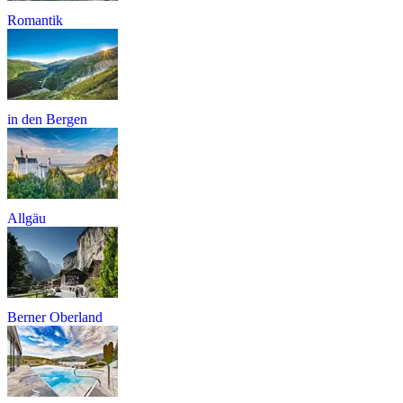
Romantik
in den Bergen
Allgäu
Berner Oberland