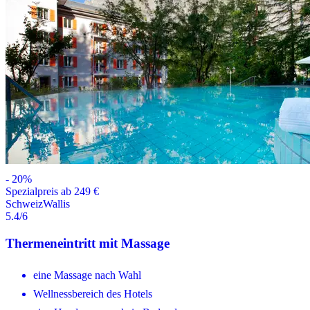
-
20
%
Spezialpreis ab 249 €
Schweiz
Wallis
5.4
/6
Thermeneintritt mit Massage
eine Massage nach Wahl
Wellnessbereich des Hotels