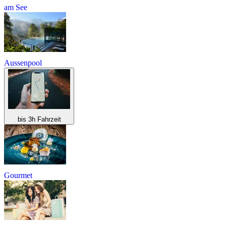
am See
Aussenpool
bis 3h Fahrzeit
Gourmet