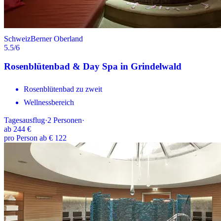
Schweiz
Berner Oberland
5.5
/6
Rosenblütenbad & Day Spa in Grindelwald
Rosenblütenbad zu zweit
Wellnessbereich
Tagesausflug
·
2
Personen
·
ab
244 €
pro Person ab € 122