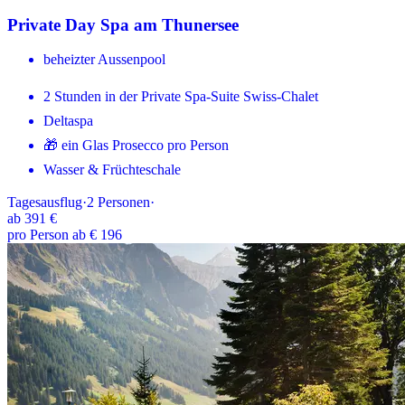
Private Day Spa am Thunersee
beheizter Aussenpool
2 Stunden in der Private Spa-Suite Swiss-Chalet
Deltaspa
🎁 ein Glas Prosecco pro Person
Wasser & Früchteschale
Tagesausflug
·
2
Personen
·
ab
391 €
pro Person ab € 196