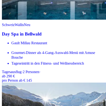
Schweiz
Wallis
Neu
Day Spa in Bellwald
Gault Millau Restaurant
Gourmet-Dinner als 4-Gang-Auswahl-Menü mit Amuse
Bouche
Tageseintritt in den Fitness- und Wellnessbereich
Tagesausflug
·
2
Personen
·
ab
290 €
pro Person ab € 145