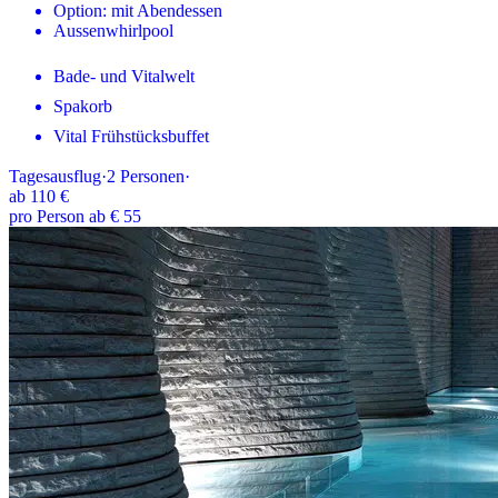
Option: mit Abendessen
Aussenwhirlpool
Bade- und Vitalwelt
Spakorb
Vital Frühstücksbuffet
Tagesausflug
·
2
Personen
·
ab
110 €
pro Person ab € 55