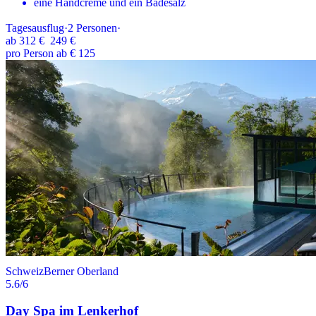
eine Handcreme und ein Badesalz
Tagesausflug
·
2
Personen
·
ab
312 €
249 €
pro Person ab € 125
Schweiz
Berner Oberland
5.6
/6
Day Spa im Lenkerhof