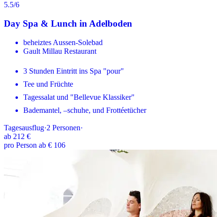
5.5
/6
Day Spa & Lunch in Adelboden
beheiztes Aussen-Solebad
Gault Millau Restaurant
3 Stunden Eintritt ins Spa "pour"
Tee und Früchte
Tagessalat und "Bellevue Klassiker"
Bademantel, –schuhe, und Frottéetücher
Tagesausflug
·
2
Personen
·
ab
212 €
pro Person ab € 106