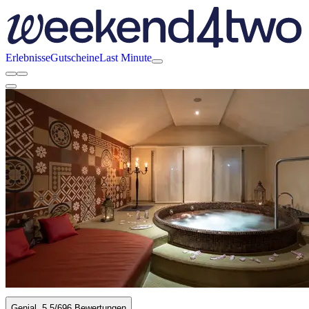
Erlebnisse
Gutscheine
Last Minute
Genial
5.5
/6
96 Bewertungen