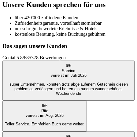
Unsere Kunden sprechen für uns
über 420'000 zufriedene Kunden
Zufriedenheitsgarantie, vorteilhaft stornierbar
nur sehr gut bewertete Erlebnisse & Hotels
kostenlose Beratung, keine Buchungsgebühren
Das sagen unsere Kunden
Genial
5.8
/
6
85378
Bewertungen
6
/
6
Sabrina
verreist im Juli 2026
super Unternehmen. konnten trotz abgelaufenem Gutschein diesen
problemlos verlängern und hatten ein rundum wunderschönes
Wochendende
6
/
6
Rita
verreist im Aug. 2026
Toller Service. Empfehlen Euch gerne weiter.
6
/
6