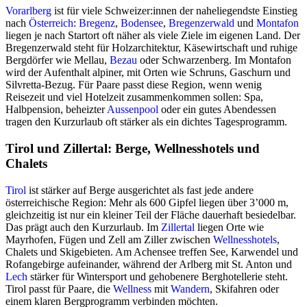
Vorarlberg
ist für viele Schweizer:innen der naheliegendste Einstieg
nach
Österreich
:
Bregenz
,
Bodensee
,
Bregenzerwald
und
Montafon
liegen je nach Startort oft näher als viele Ziele im eigenen Land. Der
Bregenzerwald steht für Holzarchitektur, Käsewirtschaft und ruhige
Bergdörfer wie Mellau,
Bezau
oder Schwarzenberg. Im Montafon
wird der Aufenthalt alpiner, mit Orten wie Schruns, Gaschurn und
Silvretta-Bezug. Für Paare passt diese Region, wenn wenig
Reisezeit und viel Hotelzeit zusammenkommen sollen: Spa,
Halbpension, beheizter
Aussenpool
oder ein gutes Abendessen
tragen den Kurzurlaub oft stärker als ein dichtes Tagesprogramm.
Tirol und Zillertal: Berge, Wellnesshotels und
Chalets
Tirol
ist stärker auf Berge ausgerichtet als fast jede andere
österreichische Region: Mehr als 600 Gipfel liegen über 3’000 m,
gleichzeitig ist nur ein kleiner Teil der Fläche dauerhaft besiedelbar.
Das prägt auch den Kurzurlaub. Im
Zillertal
liegen Orte wie
Mayrhofen, Fügen und Zell am Ziller zwischen
Wellnesshotels
,
Chalets und Skigebieten. Am Achensee treffen See, Karwendel und
Rofangebirge aufeinander, während der Arlberg mit St. Anton und
Lech
stärker für Wintersport und gehobenere Berghotellerie steht.
Tirol passt für Paare, die
Wellness
mit
Wandern
, Skifahren oder
einem klaren Bergprogramm verbinden möchten.