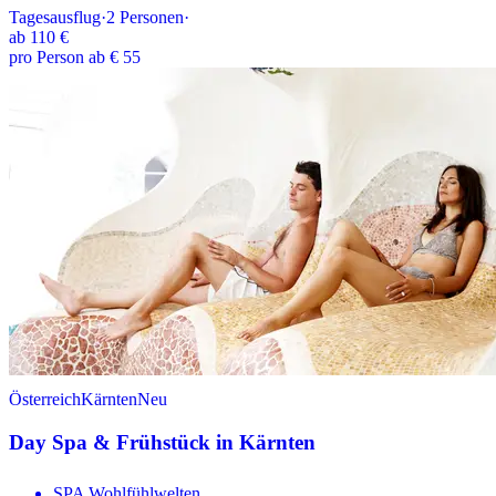
Tagesausflug
·
2
Personen
·
ab
110 €
pro Person ab € 55
Österreich
Kärnten
Neu
Day Spa & Frühstück in Kärnten
SPA Wohlfühlwelten