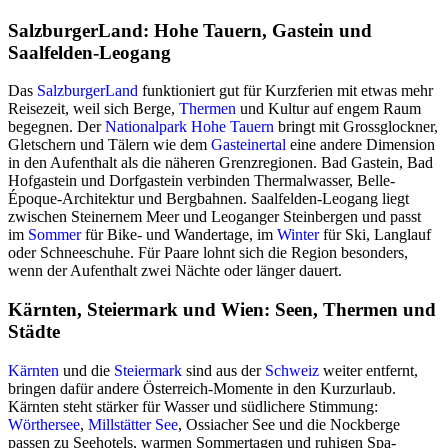
SalzburgerLand: Hohe Tauern, Gastein und
Saalfelden-Leogang
Das
SalzburgerLand
funktioniert gut für Kurzferien mit etwas mehr
Reisezeit, weil sich Berge,
Thermen
und Kultur auf engem Raum
begegnen. Der
Nationalpark Hohe Tauern
bringt mit Grossglockner,
Gletschern und Tälern wie dem
Gasteinertal
eine andere Dimension
in den Aufenthalt als die näheren Grenzregionen. Bad Gastein, Bad
Hofgastein und Dorfgastein verbinden Thermalwasser, Belle-
Époque-Architektur und Bergbahnen. Saalfelden-Leogang liegt
zwischen Steinernem Meer und Leoganger Steinbergen und passt
im
Sommer
für Bike- und Wandertage, im
Winter
für Ski, Langlauf
oder Schneeschuhe. Für Paare lohnt sich die Region besonders,
wenn der Aufenthalt zwei Nächte oder länger dauert.
Kärnten, Steiermark und Wien: Seen, Thermen und
Städte
Kärnten
und die
Steiermark
sind aus der
Schweiz
weiter entfernt,
bringen dafür andere Österreich-Momente in den Kurzurlaub.
Kärnten steht stärker für Wasser und südlichere Stimmung:
Wörthersee
,
Millstätter See
, Ossiacher See und die Nockberge
passen zu Seehotels, warmen Sommertagen und ruhigen Spa-