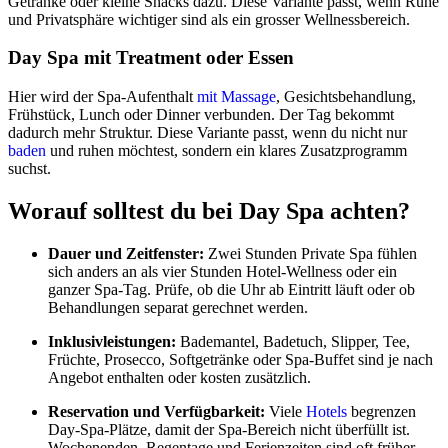
Getränke oder kleine Snacks dazu. Diese Variante passt, wenn Ruhe
und Privatsphäre wichtiger sind als ein grosser Wellnessbereich.
Day Spa mit Treatment oder Essen
Hier wird der Spa-Aufenthalt
mit Massage
, Gesichtsbehandlung,
Frühstück, Lunch oder Dinner verbunden. Der Tag bekommt
dadurch mehr Struktur. Diese Variante passt, wenn du nicht nur
baden
und ruhen möchtest, sondern ein klares Zusatzprogramm
suchst.
Worauf solltest du bei Day Spa achten?
Dauer und Zeitfenster:
Zwei Stunden Private Spa fühlen
sich anders an als vier Stunden Hotel-Wellness oder ein
ganzer Spa-Tag. Prüfe, ob die Uhr ab Eintritt läuft oder ob
Behandlungen separat gerechnet werden.
Inklusivleistungen:
Bademantel, Badetuch, Slipper, Tee,
Früchte, Prosecco, Softgetränke oder Spa-Buffet sind je nach
Angebot enthalten oder kosten zusätzlich.
Reservation und Verfügbarkeit:
Viele
Hotels
begrenzen
Day-Spa-Plätze, damit der Spa-Bereich nicht überfüllt ist.
Wochenenden, Regentage und Ferienzeiten sind oft früher