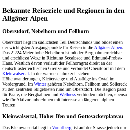
Bekannte Reiseziele und Regionen in den
Allgäuer Alpen
Oberstdorf, Nebelhorn und Fellhorn
Oberstdorf liegt im südlichsten Teil Deutschlands und bildet einen
der wichtigsten Ausgangspunkte für Reisen in die
Allgäuer Alpen
.
Das 2’224 Meter hohe Nebelhorn ist mit der Bergbahn erreichbar
und erschliesst Wege in Richtung Seealpsee und Edmund-Probst-
Haus. Westlich davon verläuft der Fellhorngrat direkt an der
deutsch-österreichischen Grenze und verbindet Oberstdorf mit dem
Kleinwalsertal
. In der warmen Jahreszeit stehen
Höhenwanderungen, Klettersteige und Ausflüge ins Oytal im
Vordergrund. Im
Winter
gehören Nebelhorn, Fellhorn und Söllereck
zu den zentralen Skigebieten rund um Oberstdorf. Die Region passt
für Paare, die Bergbahnen und
Wellness
verbinden möchten, ebenso
wie für Aktivurlauber:innen mit Interesse an längeren alpinen
Touren.
Kleinwalsertal, Hoher Ifen und Gottesackerplateau
Das Kleinwalsertal liegt in
Vorarlberg
, ist auf der Strasse jedoch nur