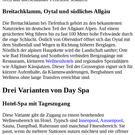
Breitachklamm, Oytal und südliches Allgäu
Die Breitachklamm bei Tiefenbach gehört zu den bekanntesten
Naturzielen im deutschen Teil der Allgäuer Alpen. Auf einem
gesicherten Weg führen bis zu fast 100 Meter hohe Felswände durch
die enge Schlucht. Östlich von Oberstdorf öffnet sich das Oytal mit
dem Stuibenfall und Wegen in Richtung höherer Berglagen.
Nördlich der alpinen Hauptkette wird die Landschaft sanfter; Orte
wie Bad Hindelang und Sonthofen verbinden Bergzugänge mit
Restaurants, kleineren
Wellnesshotels
und regionalen Spezialitäten
wie Allgäuer Kässpatzen. Dieser Teil der Grossregion eignet sich für
kürzere Aufenthalte, da Klammwanderungen, Bergbahnen und
Wellness ohne lange Transfers erreichbar sind.
Drei Varianten von Day Spa
Hotel-Spa mit Tageszugang
Diese Variante gibt dir Zugang zu einem bestehenden
Wellnessbereich im Hotel. Typisch sind
Innenpool
,
Aussenpool
,
Sauna, Dampfbad, Ruheraum und manchmal Fitnessbereich. Sie
passt, wenn du mehrere Stationen nutzen möchtest und ein offener