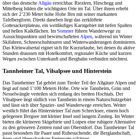
über das deutsche
Allgäu
erreichbar. Riezlern, Hirschegg und
Mittelberg bilden die wichtigsten Orte im Tal. Über ihnen erhebt
sich der 2’230 Meter hohe Hohe Ifen mit seiner markanten
Tafelbergform. Direkt daneben liegt das zerklüftete
Gottesackerplateau, ein weitläufiges Karstgebiet mit tiefen Spalten
und hellen Kalkflächen. Im
Sommer
führen Wanderwege zu
Aussichtspunkten und bewirtschafteten
Alpen
, während im Winter
Skifahren, Schneeschuhtouren und Winterwanderungen dominieren.
Das Kleinwalsertal eignet sich für Kurzurlaube, bei denen du aktive
Stunden draussen mit Hotelkomfort, regionaler Küche und kurzen
Wegen zwischen Unterkunft und Bergbahn verbinden möchtest.
Tannheimer Tal, Vilsalpsee und Hinterstein
Das Tannheimer Tal gehört zum Tiroler Teil der Allgäuer Alpen und
liegt auf rund 1’100 Metern Höhe. Orte wie Tannheim, Grän und
Nesselwängle verteilen sich entlang des breiten Hochtals. Der
Vilsalpsee liegt südlich von Tannheim in einem Naturschutzgebiet
und lässt sich über Spazier- und Wanderwege erreichen. Weiter
westlich führt das Hintersteiner Tal zum Schrecksee, einem hoch
gelegenen Bergsee mit kleiner Insel und langem Zustieg. Im Winter
bieten die kleineren Skigebiete und Loipen eine ruhigere Alternative
zu den grösseren Zentren rund um Oberstdorf. Das Tannheimer Tal
passt besonders für Paare und Ruhesuchende, die Berglandschaft,
Seen und überschaubare Ferienorte schätzen.