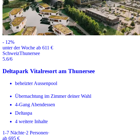
-
12
%
unter der Woche ab 611 €
Schweiz
Thunersee
5.6
/6
Deltapark Vitalresort am Thunersee
beheizter Aussenpool
Übernachtung im Zimmer deiner Wahl
4-Gang Abendessen
Deltaspa
4 weitere Inhalte
1-7
Nächte
·
2
Personen
·
ab
695 €