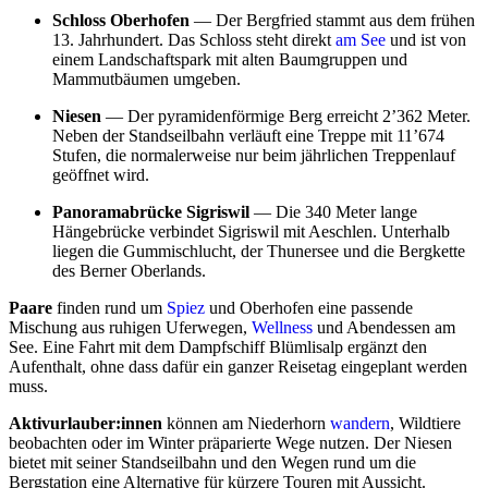
Schloss Oberhofen
— Der Bergfried stammt aus dem frühen
13. Jahrhundert. Das Schloss steht direkt
am See
und ist von
einem Landschaftspark mit alten Baumgruppen und
Mammutbäumen umgeben.
Niesen
— Der pyramidenförmige Berg erreicht 2’362 Meter.
Neben der Standseilbahn verläuft eine Treppe mit 11’674
Stufen, die normalerweise nur beim jährlichen Treppenlauf
geöffnet wird.
Panoramabrücke Sigriswil
— Die 340 Meter lange
Hängebrücke verbindet Sigriswil mit Aeschlen. Unterhalb
liegen die Gummischlucht, der Thunersee und die Bergkette
des Berner Oberlands.
Paare
finden rund um
Spiez
und Oberhofen eine passende
Mischung aus ruhigen Uferwegen,
Wellness
und Abendessen am
See. Eine Fahrt mit dem Dampfschiff Blümlisalp ergänzt den
Aufenthalt, ohne dass dafür ein ganzer Reisetag eingeplant werden
muss.
Aktivurlauber:innen
können am Niederhorn
wandern
, Wildtiere
beobachten oder im Winter präparierte Wege nutzen. Der Niesen
bietet mit seiner Standseilbahn und den Wegen rund um die
Bergstation eine Alternative für kürzere Touren mit Aussicht.