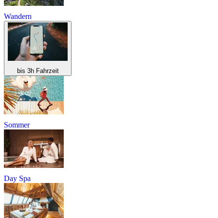
Wandern
bis 3h Fahrzeit
Sommer
Day Spa