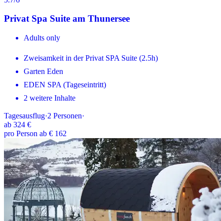
Privat Spa Suite am Thunersee
Adults only
Zweisamkeit in der Privat SPA Suite (2.5h)
Garten Eden
EDEN SPA (Tageseintritt)
2 weitere Inhalte
Tagesausflug
·
2
Personen
·
ab
324 €
pro Person ab € 162