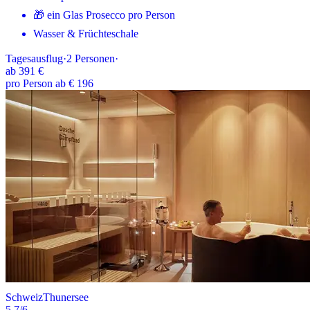
🎁 ein Glas Prosecco pro Person
Wasser & Früchteschale
Tagesausflug
·
2
Personen
·
ab
391 €
pro Person ab € 196
Schweiz
Thunersee
5.7
/6