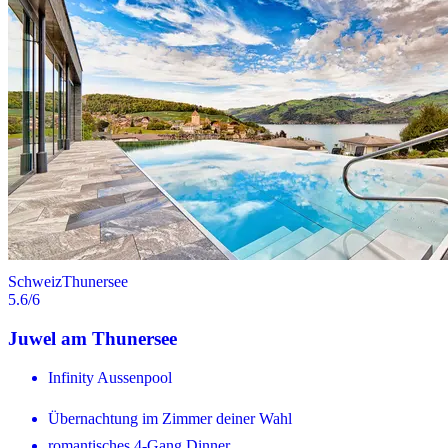
Schweiz
Thunersee
5.6
/6
Juwel am Thunersee
Infinity Aussenpool
Übernachtung im Zimmer deiner Wahl
romantisches 4-Gang Dinner