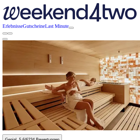
Erlebnisse
Gutscheine
Last Minute
Genial
5.6
/6
234 Bewertungen