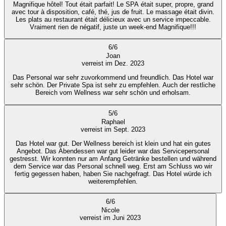
Magnifique hôtel! Tout était parfait! Le SPA était super, propre, grand
avec tour à disposition, café, thé, jus de fruit. Le massage était divin.
Les plats au restaurant était délicieux avec un service impeccable.
Vraiment rien de négatif, juste un week-end Magnifique!!!
6
/
6
Joan
verreist im Dez. 2023
Das Personal war sehr zuvorkommend und freundlich. Das Hotel war
sehr schön. Der Private Spa ist sehr zu empfehlen. Auch der restliche
Bereich vom Wellness war sehr schön und erholsam.
5
/
6
Raphael
verreist im Sept. 2023
Das Hotel war gut. Der Wellness bereich ist klein und hat ein gutes
Angebot. Das Abendessen war gut leider war das Servicepersonal
gestresst. Wir konnten nur am Anfang Getränke bestellen und während
dem Service war das Personal schnell weg. Erst am Schluss wo wir
fertig gegessen haben, haben Sie nachgefragt. Das Hotel würde ich
weiterempfehlen.
6
/
6
Nicole
verreist im Juni 2023