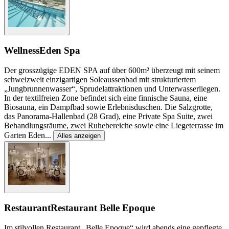
Wellness
Eden Spa
Der grosszügige EDEN SPA auf über 600m² überzeugt mit seinem
schweizweit einzigartigen Soleaussenbad mit strukturiertem
„Jungbrunnenwasser“, Sprudelattraktionen und Unterwasserliegen.
In der textilfreien Zone befindet sich eine finnische Sauna, eine
Biosauna, ein Dampfbad sowie Erlebnisduschen. Die Salzgrotte,
das Panorama-Hallenbad (28 Grad), eine Private Spa Suite, zwei
Behandlungsräume, zwei Ruhebereiche sowie eine Liegeterrasse im
Garten Eden
...
Alles anzeigen
Restaurant
Restaurant Belle Epoque
Im stilvollen Restaurant „Belle Epoque“ wird abends eine gepflegte