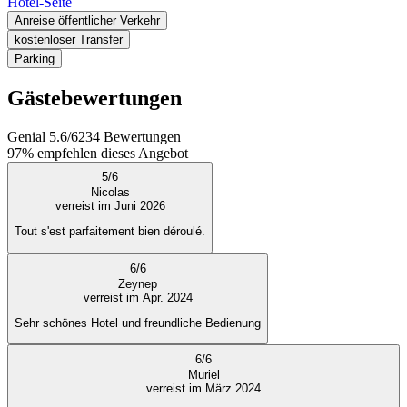
Hotel-Seite
Anreise öffentlicher Verkehr
kostenloser Transfer
Parking
Gästebewertungen
Genial
5.6
/
6
234
Bewertungen
97%
empfehlen dieses Angebot
5
/
6
Nicolas
verreist im Juni 2026
Tout s'est parfaitement bien déroulé.
6
/
6
Zeynep
verreist im Apr. 2024
Sehr schönes Hotel und freundliche Bedienung
6
/
6
Muriel
verreist im März 2024