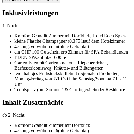
Inklusivleistungen
1. Nacht
Komfort Grandlit Zimmer mit Dorfblick,
Hotel Eden Spiez
kleine Flasche Champagner (0.375 l)
auf dem Hotelzimmer
4-Gang-Verwöhnmenü
(ohne Getränke)
ein CHF 100 Gutschein pro Zimmer für SPA Behandlungen
EDEN SPA
auf über 600m²
Garten Eden
mit Gartenpavillons, Liegebereichen,
Barfusserlebnisweg, Kräuter- und Blütengarten
reichhaltiges Frühstücksbuffet
mit regionalen Produkten,
Montag-Freitag von 7-10.30 Uhr, Samstag/Sonntag 7 bis 11
Uhr
Tennisplatz (nur Sommer) & Cardiogeräte
in der Résidence
Inhalt Zusatznächte
ab 2. Nacht
Komfort Grandlit Zimmer mit Dorfblick
4-Gang-Verwöhnmenü
(ohne Getränke)