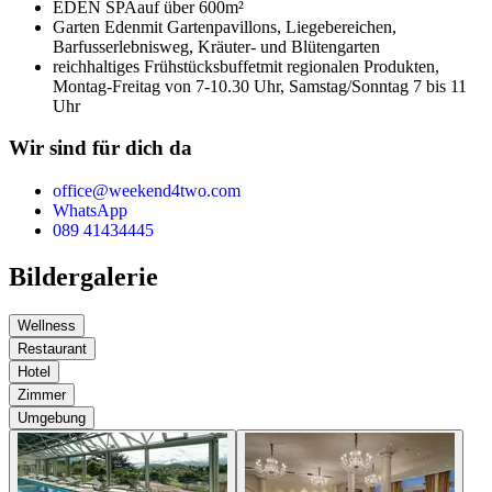
EDEN SPA
auf über 600m²
Garten Eden
mit Gartenpavillons, Liegebereichen,
Barfusserlebnisweg, Kräuter- und Blütengarten
reichhaltiges Frühstücksbuffet
mit regionalen Produkten,
Montag-Freitag von 7-10.30 Uhr, Samstag/Sonntag 7 bis 11
Uhr
Wir sind für dich da
office@weekend4two.com
WhatsApp
089 41434445
Bildergalerie
Wellness
Restaurant
Hotel
Zimmer
Umgebung