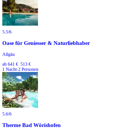
5.5
/6
Oase für Geniesser & Naturliebhaber
Allgäu
ab
641 €
513 €
1
Nacht
·
2
Personen
5.6
/6
Therme Bad Wörishofen