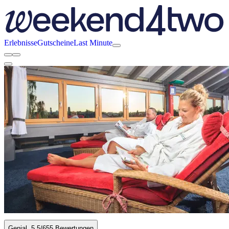
Erlebnisse
Gutscheine
Last Minute
Genial
5.5
/6
55 Bewertungen