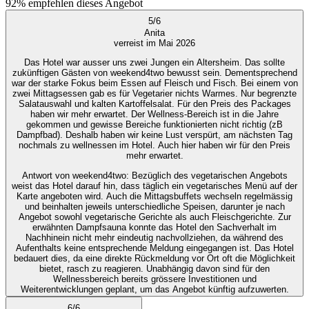
92%
empfehlen dieses Angebot
5
/
6
Anita
verreist im Mai 2026
Das Hotel war ausser uns zwei Jungen ein Altersheim. Das sollte
zukünftigen Gästen von weekend4two bewusst sein. Dementsprechend
war der starke Fokus beim Essen auf Fleisch und Fisch. Bei einem von
zwei Mittagsessen gab es für Vegetarier nichts Warmes. Nur begrenzte
Salatauswahl und kalten Kartoffelsalat. Für den Preis des Packages
haben wir mehr erwartet. Der Wellness-Bereich ist in die Jahre
gekommen und gewisse Bereiche funktionierten nicht richtig (zB
Dampfbad). Deshalb haben wir keine Lust verspürt, am nächsten Tag
nochmals zu wellnessen im Hotel. Auch hier haben wir für den Preis
mehr erwartet.
Antwort von weekend4two
: Bezüglich des vegetarischen Angebots
weist das Hotel darauf hin, dass täglich ein vegetarisches Menü auf der
Karte angeboten wird. Auch die Mittagsbuffets wechseln regelmässig
und beinhalten jeweils unterschiedliche Speisen, darunter je nach
Angebot sowohl vegetarische Gerichte als auch Fleischgerichte. Zur
erwähnten Dampfsauna konnte das Hotel den Sachverhalt im
Nachhinein nicht mehr eindeutig nachvollziehen, da während des
Aufenthalts keine entsprechende Meldung eingegangen ist. Das Hotel
bedauert dies, da eine direkte Rückmeldung vor Ort oft die Möglichkeit
bietet, rasch zu reagieren. Unabhängig davon sind für den
Wellnessbereich bereits grössere Investitionen und
Weiterentwicklungen geplant, um das Angebot künftig aufzuwerten.
6
/
6