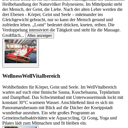
Heilbehandlung der Naturvölker Polynesiens. Im Mittelpunkt steht
der Mensch, der Geist, die Liebe. Nach der alten Lehre werden die
drei Ebenen - Körper, Geist und Seele – miteinander ins
Gleichgewicht gebracht, nur so kann der Mensch gesund und
zufrieden leben. „Lomi“ bedeutet drücken, kneten, reiben. Die
Verdoppelung intensiviert die Tätigkeit und steht für die Massage.
Großfläch
...
Alles anzeigen
Wellness
WellVitalbereich
Wohlbefinden für Körper, Geist und Seele. Im WellVitalbereich
warten auf euch eine finnische Sauna, Kuschelsauna, Tepidarium
und Dampfbad. Das Schwimmbad mit Unterwassermusik lockt mit
konstant 30°C warmem Wasser. Anschließend lässt es sich im
Panoramaruheraum mit Blick auf die Dächer der Kneippstadt
wunderbar ausruhen. Ein sehr großes Programm an
Gemeinschaftsaktivitäten wie Aquacycling, Qi Gong, Yoga und
Pilates lädt zum Mitmachen und fit bleiben ein.