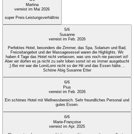
Martina
verreist im Mai 2026
super Preis-Leistungsverhältnis
5
/
6
Susanne
verreist im Feb. 2026
Perfektes Hotel, besonders die Zimmer, das Spa, Solarium und Bad,
Freizeitangebot und der Massagesessel waren die Highlights. Wir
haben 4 Tage das Hotel nicht verlassen, was uns noch nie passiert ist!
Aber wir dürfen es ja nicht zu sehr loben sonst ist es immer ausgebucht
;) Bei mir war die LomiLomi nicht so der Hit und das Essen hätte....
Schöne Abig Susanne Etter
6
/
6
Pius
verreist im Feb. 2026
Ein schönes Hotel mit Wellnessbereich. Sehr freundliches Personal und
gutes Essen.
6
/
6
Marie-Françoise
verreist im Apr. 2025