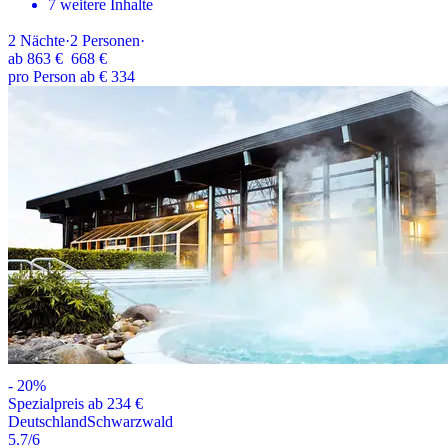
7 weitere Inhalte
2
Nächte
·
2
Personen
·
ab
863 €
668 €
pro Person ab € 334
-
20
%
Spezialpreis ab 234 €
Deutschland
Schwarzwald
5.7
/6