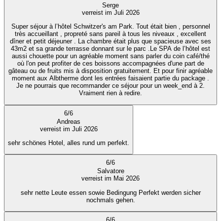
Serge
verreist im Juli 2026
Super séjour à l’hôtel Schwitzer's am Park. Tout était bien , personnel
très accueillant , propreté sans pareil à tous les niveaux , excellent
dîner et petit déjeuner . La chambre était plus que spacieuse avec ses
43m2 et sa grande terrasse donnant sur le parc .Le SPA de l’hôtel est
aussi chouette pour un agréable moment sans parler du coin café/thé
où l'on peut profiter de ces boissons accompagnées d'une part de
gâteau ou de fruits mis à disposition gratuitement. Et pour finir agréable
moment aux Albtherme dont les entrées faisaient partie du package .
Je ne pourrais que recommander ce séjour pour un week_end à 2.
Vraiment rien à redire.
6
/
6
Andreas
verreist im Juli 2026
sehr schönes Hotel, alles rund um perfekt.
6
/
6
Salvatore
verreist im Mai 2026
sehr nette Leute essen sowie Bedingung Perfekt werden sicher
nochmals gehen.
6
/
6