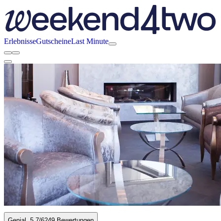
Erlebnisse
Gutscheine
Last Minute
Genial
5.7
/6
249 Bewertungen