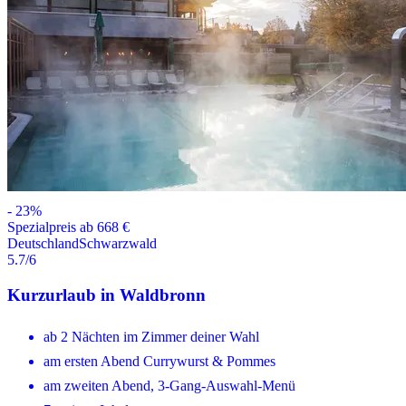
-
23
%
Spezialpreis ab 668 €
Deutschland
Schwarzwald
5.7
/6
Kurzurlaub in Waldbronn
ab 2 Nächten im Zimmer deiner Wahl
am ersten Abend Currywurst & Pommes
am zweiten Abend, 3-Gang-Auswahl-Menü