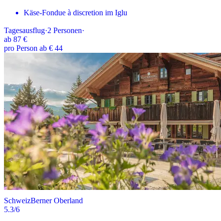
Käse-Fondue à discretion im Iglu
Tagesausflug
·
2
Personen
·
ab
87 €
pro Person ab € 44
Schweiz
Berner Oberland
5.3
/6