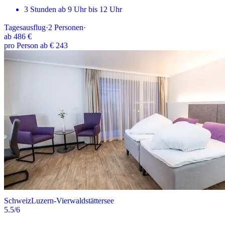
3 Stunden ab 9 Uhr bis 12 Uhr
Tagesausflug
·
2
Personen
·
ab
486 €
pro Person ab € 243
Schweiz
Luzern-Vierwaldstättersee
5.5
/6