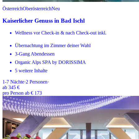
Österreich
Oberösterreich
Neu
Kaiserlicher Genuss in Bad Ischl
Wellness vor Check-in & nach Check-out inkl.
Übernachtung im Zimmer deiner Wahl
3-Gang Abendessen
Organic Alps SPA by DORISSIMA
5 weitere Inhalte
1-7
Nächte
·
2
Personen
·
ab
345 €
pro Person ab € 173