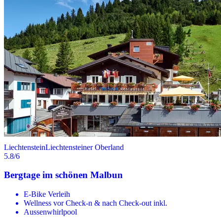
Liechtenstein
Liechtensteiner Oberland
5.8
/6
Bergtage im schönen Malbun
E-Bike Verleih
Wellness vor Check-n & nach Check-out inkl.
Aussenwhirlpool