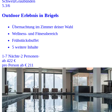
Schweiz
Graubünden
5.3
/6
Outdoor Erlebnis in Brigels
Übernachtung im Zimmer deiner Wahl
Wellness- und Fitnessbereich
Frühstücksbuffet
5 weitere Inhalte
1-7
Nächte
·
2
Personen
·
ab
422 €
pro Person ab € 211