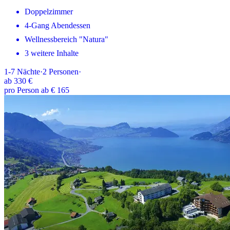
Doppelzimmer
4-Gang Abendessen
Wellnessbereich "Natura"
3 weitere Inhalte
1-7
Nächte
·
2
Personen
·
ab
330 €
pro Person ab € 165