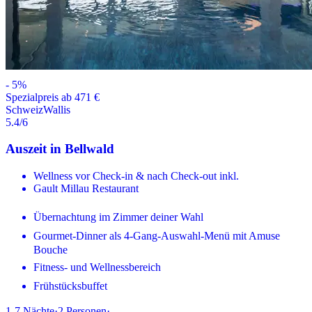
-
5
%
Spezialpreis ab 471 €
Schweiz
Wallis
5.4
/6
Auszeit in Bellwald
Wellness vor Check-in & nach Check-out inkl.
Gault Millau Restaurant
Übernachtung im Zimmer deiner Wahl
Gourmet-Dinner als 4-Gang-Auswahl-Menü mit Amuse
Bouche
Fitness- und Wellnessbereich
Frühstücksbuffet
1-7
Nächte
·
2
Personen
·