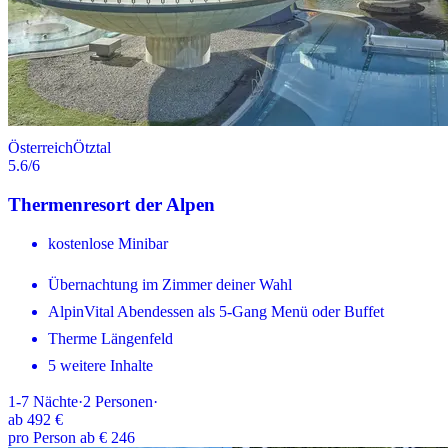
Österreich
Ötztal
5.6
/6
Thermenresort der Alpen
kostenlose Minibar
Übernachtung im Zimmer deiner Wahl
AlpinVital Abendessen als 5-Gang Menü oder Buffet
Therme Längenfeld
5 weitere Inhalte
1-7
Nächte
·
2
Personen
·
ab
492 €
pro Person ab € 246