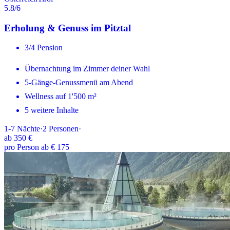
5.8
/6
Erholung & Genuss im Pitztal
3/4 Pension
Übernachtung im Zimmer deiner Wahl
5-Gänge-Genussmenü am Abend
Wellness auf 1'500 m²
5 weitere Inhalte
1-7
Nächte
·
2
Personen
·
ab
350 €
pro Person ab € 175