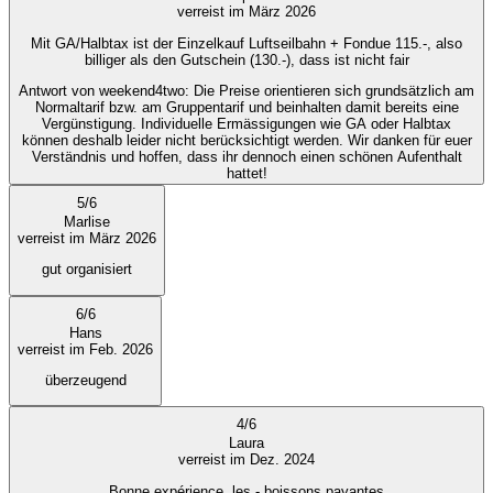
verreist im März 2026
Mit GA/Halbtax ist der Einzelkauf Luftseilbahn + Fondue 115.-, also
billiger als den Gutschein (130.-), dass ist nicht fair
Antwort von weekend4two
: Die Preise orientieren sich grundsätzlich am
Normaltarif bzw. am Gruppentarif und beinhalten damit bereits eine
Vergünstigung. Individuelle Ermässigungen wie GA oder Halbtax
können deshalb leider nicht berücksichtigt werden. Wir danken für euer
Verständnis und hoffen, dass ihr dennoch einen schönen Aufenthalt
hattet!
5
/
6
Marlise
verreist im März 2026
gut organisiert
6
/
6
Hans
verreist im Feb. 2026
überzeugend
4
/
6
Laura
verreist im Dez. 2024
Bonne expérience, les - boissons payantes