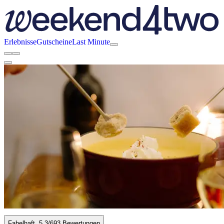
Erlebnisse
Gutscheine
Last Minute
Fabelhaft
5.3
/6
93 Bewertungen