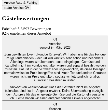
Anreise Auto & Parking
späte Anreise ÖV
Gästebewertungen
Fabelhaft
5.3
/
6
93
Bewertungen
92%
empfehlen dieses Angebot
4
/
6
Antonina
verreist im März 2026
Zum gewählten Event „Fondue für zwei“: Wir haben uns für das Fondue
im Iglu entschieden – der Ort war wirklich sehr schön und besonders.
Allerdings waren wir überrascht, dass eingelegtes Gemüse und
Kartoffeln nicht im Fondue enthalten waren und separat bezahlt werden
mussten. Das ist in der Schweiz eher ungewöhnlich, da diese Beilagen
normalerweise im Preis inbegriffen sind. Auch Tee und andere Getränke
waren nicht im Preis enthalten, sodass wir letztendlich für alles
zusätzlich bezahlen mussten.
Antwort von weekend4two
: Dass die Getränke nicht im Angebot
beinhaltet sind, ist im Angebot erwähnt. Deine Überraschung bezüglich
dem Aufpreis für das eingelegte Gemüse und die Kartoffeln verstehe
ich. Gerne haben wir einen entsprechenden Hinweis angebracht!
4
/
6
Stephen