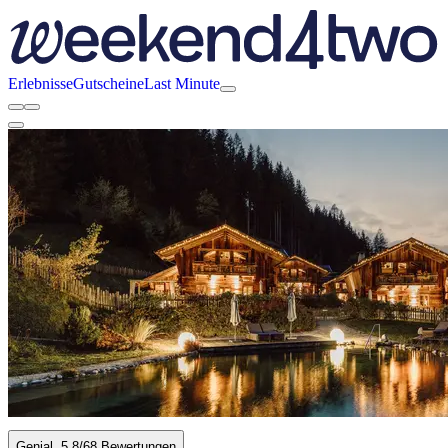
Erlebnisse
Gutscheine
Last Minute
Genial
5.8
/6
8 Bewertungen