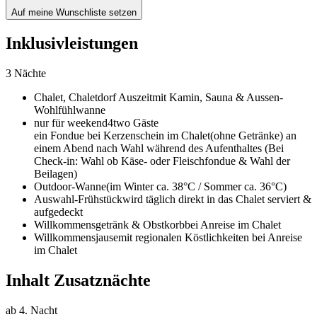
Auf meine Wunschliste setzen
Inklusivleistungen
3 Nächte
Chalet,
Chaletdorf Auszeit
mit Kamin, Sauna & Aussen-
Wohlfühlwanne
nur für weekend4two Gäste
ein Fondue bei Kerzenschein im Chalet
(ohne Getränke) an
einem Abend nach Wahl während des Aufenthaltes (Bei
Check-in: Wahl ob Käse- oder Fleischfondue & Wahl der
Beilagen)
Outdoor-Wanne
(im Winter ca. 38°C / Sommer ca. 36°C)
Auswahl-Frühstück
wird täglich direkt in das Chalet serviert &
aufgedeckt
Willkommensgetränk & Obstkorb
bei Anreise im Chalet
Willkommensjause
mit regionalen Köstlichkeiten bei Anreise
im Chalet
Inhalt Zusatznächte
ab 4. Nacht