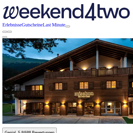
Erlebnisse
Gutscheine
Last Minute
Genial
5.8
/6
88 Bewertungen