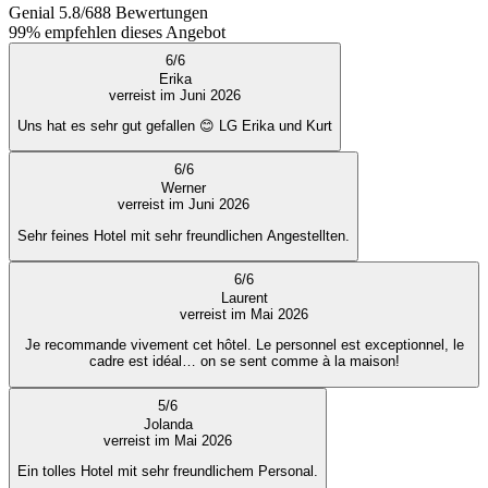
Genial
5.8
/
6
88
Bewertungen
99%
empfehlen dieses Angebot
6
/
6
Erika
verreist im Juni 2026
Uns hat es sehr gut gefallen 😊 LG Erika und Kurt
6
/
6
Werner
verreist im Juni 2026
Sehr feines Hotel mit sehr freundlichen Angestellten.
6
/
6
Laurent
verreist im Mai 2026
Je recommande vivement cet hôtel. Le personnel est exceptionnel, le
cadre est idéal… on se sent comme à la maison!
5
/
6
Jolanda
verreist im Mai 2026
Ein tolles Hotel mit sehr freundlichem Personal.