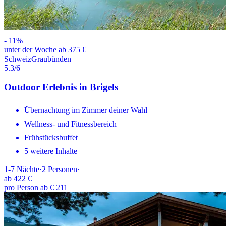
-
11
%
unter der Woche ab 375 €
Schweiz
Graubünden
5.3
/6
Outdoor Erlebnis in Brigels
Übernachtung im Zimmer deiner Wahl
Wellness- und Fitnessbereich
Frühstücksbuffet
5 weitere Inhalte
1-7
Nächte
·
2
Personen
·
ab
422 €
pro Person ab € 211