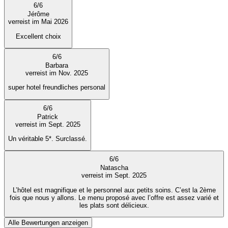
6
/
6
Jérôme
verreist im Mai 2026
Excellent choix
6
/
6
Barbara
verreist im Nov. 2025
super hotel freundliches personal
6
/
6
Patrick
verreist im Sept. 2025
Un véritable 5*. Surclassé.
6
/
6
Natascha
verreist im Sept. 2025
L’hôtel est magnifique et le personnel aux petits soins. C’est la 2ème
fois que nous y allons. Le menu proposé avec l’offre est assez varié et
les plats sont délicieux.
Alle Bewertungen anzeigen