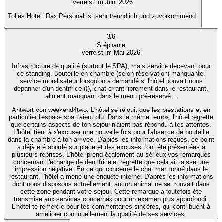
verreist im Juni 2026
Tolles Hotel. Das Personal ist sehr freundlich und zuvorkommend.
3
/
6
Stéphanie
verreist im Mai 2026
Infrastructure de qualité (surtout le SPA), mais service decevant pour
ce standing. Bouteille en chambre (selon réservation) manquante,
service moralisateur lorsqu'on a demandé si l'hôtel pouvait nous
dépanner d'un dentifrice (!), chat errant librement dans le restaurant,
aliment manquant dans le menu pré-réservé...
Antwort von weekend4two
: L'hôtel se réjouit que les prestations et en
particulier l'espace spa t'aient plu. Dans le même temps, l'hôtel regrette
que certains aspects de ton séjour n'aient pas répondu à tes attentes.
L'hôtel tient à s'excuser une nouvelle fois pour l'absence de bouteille
dans la chambre à ton arrivée. D'après les informations reçues, ce point
a déjà été abordé sur place et des excuses t'ont été présentées à
plusieurs reprises. L'hôtel prend également au sérieux vos remarques
concernant l'échange de dentifrice et regrette que cela ait laissé une
impression négative. En ce qui concerne le chat mentionné dans le
restaurant, l'hôtel a mené une enquête interne. D'après les informations
dont nous disposons actuellement, aucun animal ne se trouvait dans
cette zone pendant votre séjour. Cette remarque a toutefois été
transmise aux services concernés pour un examen plus approfondi.
L'hôtel te remercie pour tes commentaires sincères, qui contribuent à
améliorer continuellement la qualité de ses services.