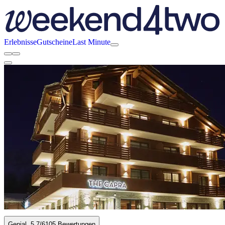
Erlebnisse
Gutscheine
Last Minute
Genial
5.7
/6
105 Bewertungen