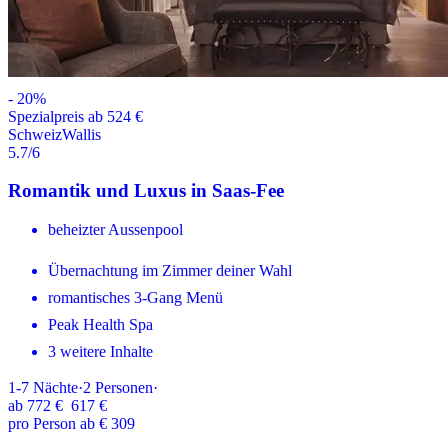
-
20
%
Spezialpreis ab 524 €
Schweiz
Wallis
5.7
/6
Romantik und Luxus in Saas-Fee
beheizter Aussenpool
Übernachtung im Zimmer deiner Wahl
romantisches 3-Gang Menü
Peak Health Spa
3 weitere Inhalte
1-7
Nächte
·
2
Personen
·
ab
772 €
617 €
pro Person ab € 309