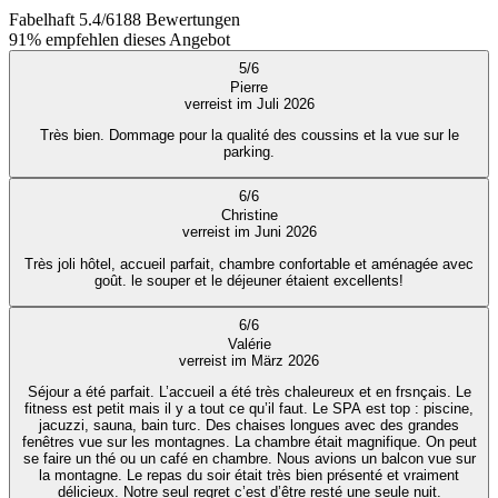
Fabelhaft
5.4
/
6
188
Bewertungen
91%
empfehlen dieses Angebot
5
/
6
Pierre
verreist im Juli 2026
Très bien. Dommage pour la qualité des coussins et la vue sur le
parking.
6
/
6
Christine
verreist im Juni 2026
Très joli hôtel, accueil parfait, chambre confortable et aménagée avec
goût. le souper et le déjeuner étaient excellents!
6
/
6
Valérie
verreist im März 2026
Séjour a été parfait. L’accueil a été très chaleureux et en frsnçais. Le
fitness est petit mais il y a tout ce qu’il faut. Le SPA est top : piscine,
jacuzzi, sauna, bain turc. Des chaises longues avec des grandes
fenêtres vue sur les montagnes. La chambre était magnifique. On peut
se faire un thé ou un café en chambre. Nous avions un balcon vue sur
la montagne. Le repas du soir était très bien présenté et vraiment
délicieux. Notre seul regret c’est d’être resté une seule nuit.