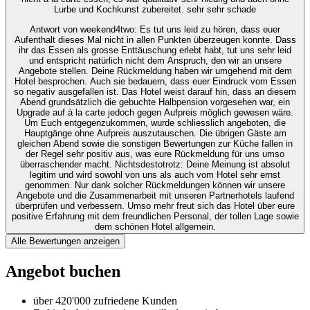
Lurbe und Kochkunst zubereitet. sehr sehr schade
Antwort von weekend4two
: Es tut uns leid zu hören, dass euer
Aufenthalt dieses Mal nicht in allen Punkten überzeugen konnte. Dass
ihr das Essen als grosse Enttäuschung erlebt habt, tut uns sehr leid
und entspricht natürlich nicht dem Anspruch, den wir an unsere
Angebote stellen. Deine Rückmeldung haben wir umgehend mit dem
Hotel besprochen. Auch sie bedauern, dass euer Eindruck vom Essen
so negativ ausgefallen ist. Das Hotel weist darauf hin, dass an diesem
Abend grundsätzlich die gebuchte Halbpension vorgesehen war, ein
Upgrade auf à la carte jedoch gegen Aufpreis möglich gewesen wäre.
Um Euch entgegenzukommen, wurde schliesslich angeboten, die
Hauptgänge ohne Aufpreis auszutauschen. Die übrigen Gäste am
gleichen Abend sowie die sonstigen Bewertungen zur Küche fallen in
der Regel sehr positiv aus, was eure Rückmeldung für uns umso
überraschender macht. Nichtsdestotrotz: Deine Meinung ist absolut
legitim und wird sowohl von uns als auch vom Hotel sehr ernst
genommen. Nur dank solcher Rückmeldungen können wir unsere
Angebote und die Zusammenarbeit mit unseren Partnerhotels laufend
überprüfen und verbessern. Umso mehr freut sich das Hotel über eure
positive Erfahrung mit dem freundlichen Personal, der tollen Lage sowie
dem schönen Hotel allgemein.
Alle Bewertungen anzeigen
Angebot buchen
über 420'000 zufriedene Kunden