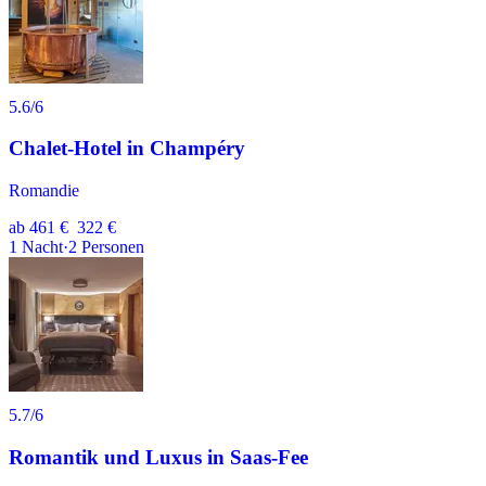
5.6
/6
Chalet-Hotel in Champéry
Romandie
ab
461 €
322 €
1
Nacht
·
2
Personen
5.7
/6
Romantik und Luxus in Saas-Fee