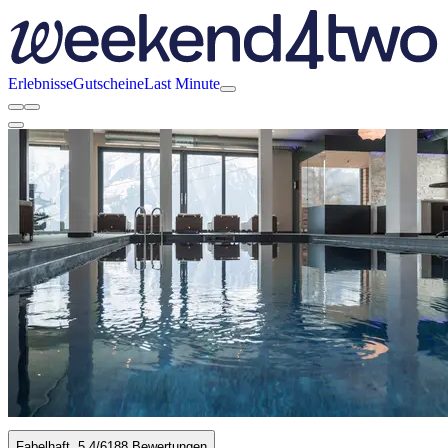
Erlebnisse
Gutscheine
Last Minute
Fabelhaft
5.4
/6
188 Bewertungen