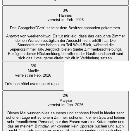
3
/
6
Hannes
verreist im Feb. 2026
Das Gastgeber"Gen" scheint dem Besitzer abhanden gekommen.
Antwort von weekend4two
: Es tut mir leid, dass das gebuchte Zimmer
deinen Wunsch bezüglich der Aussicht nicht erfüllt hat. Die
Standardzimmer haben zum Teil Wald-Blick, während die
Superiorzimmer Tal-/Bergblick bieten (siehe Zimmerbeschreibung).
Bezüglich deiner Rückmeldung betreffend der Gastfreundschaft wird
sich das Hotel gerne direkt mit dir in Verbindung setzen.
6
/
6
Maëlle
verreist im Feb. 2026
Très bon hôtel avec spa et repas.
2
/
6
Maryse
verreist im Jan. 2026
Dieses Mal wundervolles sauberes und schönes Hotel in idealer sehr
schönen Lage mit schönem Zimmer, schönem kleinen Spa und liebem
sehr freundlichem Personal, nur das Essen war eine Katastrophe und
das an meinem Birthday, wir konnten kein Upgrade buchen und auch
nicht à la carte essen, es war qualitativ sehr niedrig und auch ohne