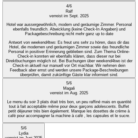
4
/
6
Ralf
verreist im Sept. 2025
Hotel war aussergewöhnlich, modern und geräumige Zimmer. Personal
ebenfalls freundlich. Abwicklung (keine Check-In Angaben) und
Packagebeschreibung nicht mehr ganz up to date
Antwort von weekend4two
: Es freut uns sehr zu hören, dass dir das
Hotel, die modernen und geräumigen Zimmer sowie das freundliche
Personal in positiver Erinnerung geblieben sind. Zum Thema Online-
Check-in konnten wir ebenfalls klären, dass dieser nur bei
Direktbuchungen möglich ist. Bei Buchungen über weekend4two ist der
Check-in aktuell nur manuell vor Ort machbar. Wir nehmen dein
Feedback aber ernst und werden unsere Package-Beschreibungen
überprüfen, damit zukünftige Gäste klar informiert sind.
5
/
6
Magali
verreist im Aug. 2025
Le menu du soir 3 plats était très bon, un peu raffiné mais en quantité
tout à fait acceptable même pour deux garçons adolescents. Buffet
petit déjeuner très bien également. Manque les dosettes de crème à
café pour accompagner la machine à café , les capsules et le sucre.
5
/
6
Lydia
verreist im Juni 2025