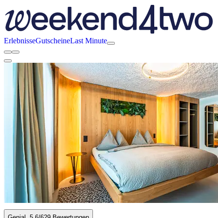
Erlebnisse
Gutscheine
Last Minute
Genial
5.6
/6
29 Bewertungen