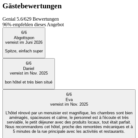
Gästebewertungen
Genial
5.6
/
6
29
Bewertungen
96%
empfehlen dieses Angebot
6
/
6
Abgottspon
verreist im Juni 2026
Spitze, einfach super
6
/
6
Daniel
verreist im Nov. 2025
bon hôtel et très bien situé
6
/
6
Eva
verreist im Nov. 2025
L'hôtel rénové par un menuisier est magnifique, les chambres sont bien
aménagés, spacieuses et calme, le personnel est à l'écoute et très
serviable, le petit déjeuner avec des produits locaux, tout était parfait.
Nous recommandons cet hôtel, proche des remontées mécaniques et à
5 minutes de la rue principale avec les activités et restaurants.