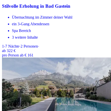
Stilvolle Erholung in Bad Gastein
Übernachtung im Zimmer deiner Wahl
ein 3-Gang Abendessen
Spa Bereich
3 weitere Inhalte
1-7
Nächte
·
2
Personen
·
ab
322 €
pro Person ab € 161