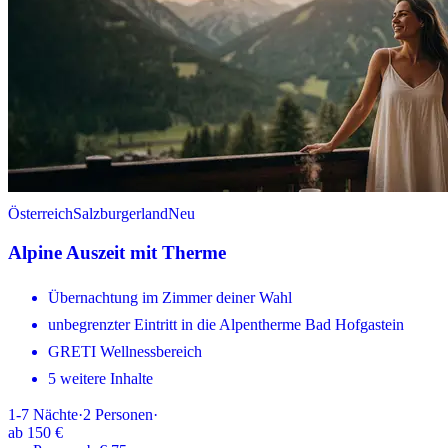
Österreich
Salzburgerland
Neu
Alpine Auszeit mit Therme
Übernachtung im Zimmer deiner Wahl
unbegrenzter Eintritt in die Alpentherme Bad Hofgastein
GRETI Wellnessbereich
5 weitere Inhalte
1-7
Nächte
·
2
Personen
·
ab
150 €