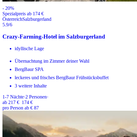
-
20
%
Spezialpreis ab 174 €
Österreich
Salzburgerland
5.9
/6
Crazy-Farming-Hotel im Salzburgerland
idyllische Lage
Übernachtung im Zimmer deiner Wahl
BergBaur SPA
leckeres und frisches BergBaur Frühstücksbuffet
3 weitere Inhalte
1-7
Nächte
·
2
Personen
·
ab
217 €
174 €
pro Person ab € 87