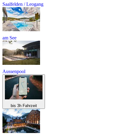
Saalfelden / Leogang
am See
Aussenpool
bis 3h Fahrzeit