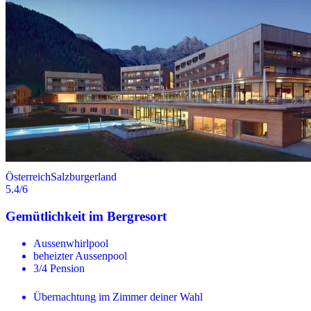
Österreich
Salzburgerland
5.4
/6
Gemütlichkeit im Bergresort
Aussenwhirlpool
beheizter Aussenpool
3/4 Pension
Übernachtung im Zimmer deiner Wahl