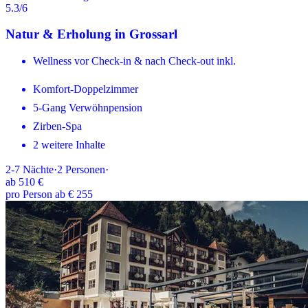
5.3
/6
Natur & Erholung in Grossarl
Wellness vor Check-in & nach Check-out inkl.
Komfort-Doppelzimmer
5-Gang Verwöhnpension
Zirben-Spa
2 weitere Inhalte
2-7
Nächte
·
2
Personen
·
ab
510 €
pro Person ab € 255