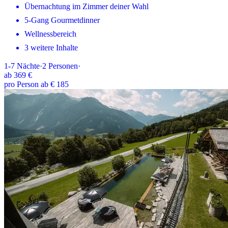
Übernachtung im Zimmer deiner Wahl
5-Gang Gourmetdinner
Wellnessbereich
3 weitere Inhalte
1-7
Nächte
·
2
Personen
·
ab
369 €
pro Person ab € 185