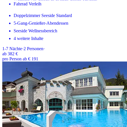
Fahrrad Verleih
Doppelzimmer Seeside Standard
5-Gang-Genießer-Abendessen
Seeside Wellnessbereich
4 weitere Inhalte
1-7
Nächte
·
2
Personen
·
ab
382 €
pro Person ab € 191