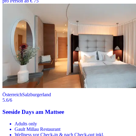
pro Person ab € 75
Österreich
Salzburgerland
5.6
/6
Seeside Days am Mattsee
Adults only
Gault Millau Restaurant
Wellness vor Check-in & nach Check-out inkl.