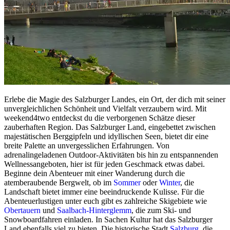
Erlebe die Magie des Salzburger Landes, ein Ort, der dich mit seiner
unvergleichlichen Schönheit und Vielfalt verzaubern wird. Mit
weekend4two entdeckst du die verborgenen Schätze dieser
zauberhaften Region. Das Salzburger Land, eingebettet zwischen
majestätischen Berggipfeln und idyllischen Seen, bietet dir eine
breite Palette an unvergesslichen Erfahrungen. Von
adrenalingeladenen Outdoor-Aktivitäten bis hin zu entspannenden
Wellnessangeboten, hier ist für jeden Geschmack etwas dabei.
Beginne dein Abenteuer mit einer Wanderung durch die
atemberaubende Bergwelt, ob im
Sommer
oder
Winter
, die
Landschaft bietet immer eine beeindruckende Kulisse. Für die
Abenteuerlustigen unter euch gibt es zahlreiche Skigebiete wie
Obertauern
und
Saalbach-Hinterglemm
, die zum Ski- und
Snowboardfahren einladen. In Sachen Kultur hat das Salzburger
Land ebenfalls viel zu bieten. Die historische Stadt
Salzburg
, die