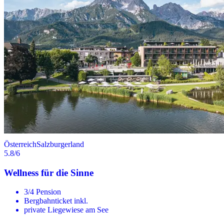
Österreich
Salzburgerland
5.8
/6
Wellness für die Sinne
3/4 Pension
Bergbahnticket inkl.
private Liegewiese am See