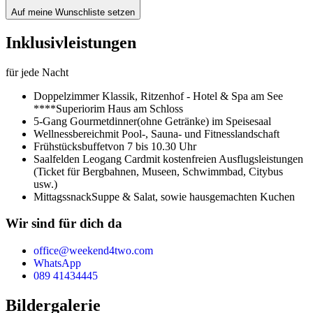
Auf meine Wunschliste setzen
Inklusivleistungen
für jede Nacht
Doppelzimmer Klassik,
Ritzenhof - Hotel & Spa am See
****Superior
im Haus am Schloss
5-Gang Gourmetdinner
(ohne Getränke) im Speisesaal
Wellnessbereich
mit Pool-, Sauna- und Fitnesslandschaft
Frühstücksbuffet
von 7 bis 10.30 Uhr
Saalfelden Leogang Card
mit kostenfreien Ausflugsleistungen
(Ticket für Bergbahnen, Museen, Schwimmbad, Citybus
usw.)
Mittagssnack
Suppe & Salat, sowie hausgemachten Kuchen
Wir sind für dich da
office@weekend4two.com
WhatsApp
089 41434445
Bildergalerie