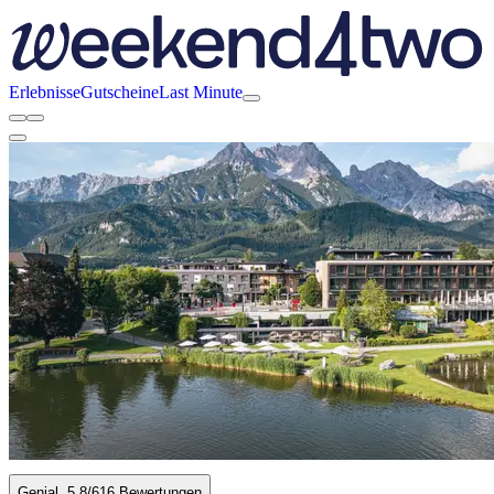
Erlebnisse
Gutscheine
Last Minute
Genial
5.8
/6
16 Bewertungen