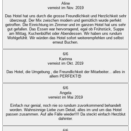
Aline
verreist im Nov. 2019
Das Hotel hat uns durch die grosse Freundlichkeit und Herzlichkeit sehr
überzeugt. Der Mix zwischen modern und gemütlich wurde perfekt
getroffen. Die Einrichtung im Zimmer und im ganzen Hotel hat uns sehr
gut gefallen. Das Essen war hervorragend, egal ob Frühstück, Suppe
am Mittag, Kuchenbüffet oder Abendessen. Wir haben uns rundum
Wohlgefühlt. Wir würden das Hotel sofort weiterempfehlen und selbst
erneut Buchen.
6
/
6
Karinna
verreist im Okt. 2019
Das Hotel, die Umgebung , die Freundlichkeit der Mitarbeiter... alles in
allem PERFEKT😍
6
/
6
Angela
verreist im Mai 2019
Einfach nur genial, noch nie so rundum zuvorkommend behandelt
worden. Wahnsinnige Liebe zum Detail, alles im und um das Hotel
passen zusammen. Auf alle Fälle wieder!!!! Da steckt einfach Herzblut
dahinter.
6
/
6