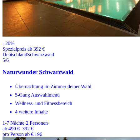
-
20
%
Spezialpreis ab 392 €
Deutschland
Schwarzwald
5
/6
Naturwunder Schwarzwald
Übernachtung im Zimmer deiner Wahl
5-Gang Auswahlmenü
Wellness- und Fitnessbereich
4 weitere Inhalte
1-7
Nächte
·
2
Personen
·
ab
490 €
392 €
pro Person ab € 196