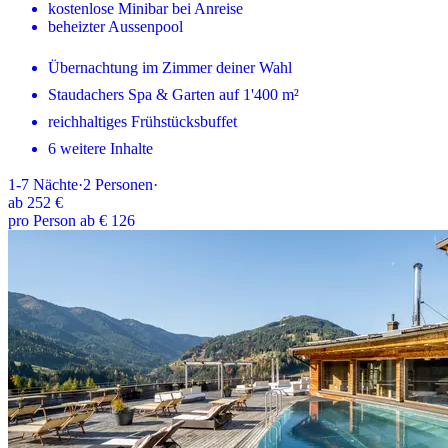
kostenlose Minibar bei Anreise
beheizter Aussenpool
Übernachtung im Zimmer deiner Wahl
Staudachers Spa & Garten auf 1'400 m²
reichhaltiges Frühstücksbuffet
6 weitere Inhalte
1-7
Nächte
·
2
Personen
·
ab
252 €
pro Person ab € 126