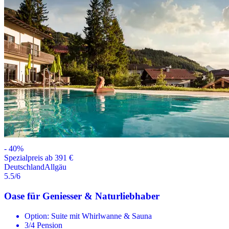
-
40
%
Spezialpreis ab 391 €
Deutschland
Allgäu
5.5
/6
Oase für Geniesser & Naturliebhaber
Option: Suite mit Whirlwanne & Sauna
3/4 Pension