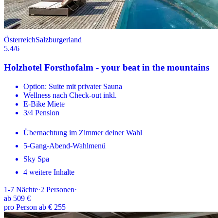
Österreich
Salzburgerland
5.4
/6
Holzhotel Forsthofalm - your beat in the mountains
Option: Suite mit privater Sauna
Wellness nach Check-out inkl.
E-Bike Miete
3/4 Pension
Übernachtung im Zimmer deiner Wahl
5-Gang-Abend-Wahlmenü
Sky Spa
4 weitere Inhalte
1-7
Nächte
·
2
Personen
·
ab
509 €
pro Person ab € 255