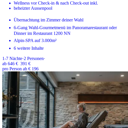
Wellness vor Check-in & nach Check-out inkl.
beheizter Aussenpool
Übernachtung im Zimmer deiner Wahl
6-Gang Wahl-Gourmetmenü im Panoramarestaurant oder
Dinner im Restaurant 1200 NN
Alpin-SPA auf 3.000m²
6 weitere Inhalte
1-7
Nächte
·
2
Personen
·
ab
646 €
391 €
pro Person ab € 196