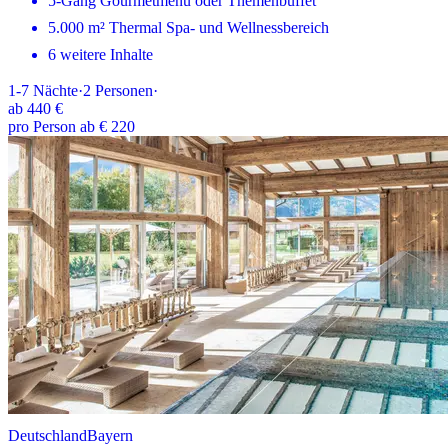
5-Gang Gourmetmenü oder Themenbuffet
5.000 m² Thermal Spa- und Wellnessbereich
6 weitere Inhalte
1-7
Nächte
·
2
Personen
·
ab
440 €
pro Person ab € 220
Deutschland
Bayern