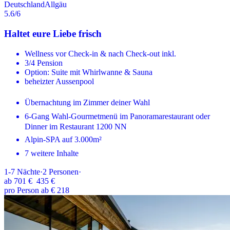
Deutschland
Allgäu
5.6
/6
Haltet eure Liebe frisch
Wellness vor Check-in & nach Check-out inkl.
3/4 Pension
Option: Suite mit Whirlwanne & Sauna
beheizter Aussenpool
Übernachtung im Zimmer deiner Wahl
6-Gang Wahl-Gourmetmenü im Panoramarestaurant oder
Dinner im Restaurant 1200 NN
Alpin-SPA auf 3.000m²
7 weitere Inhalte
1-7
Nächte
·
2
Personen
·
ab
701 €
435 €
pro Person ab € 218