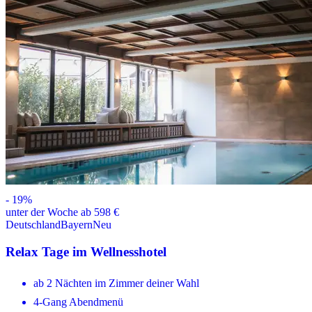
-
19
%
unter der Woche ab 598 €
Deutschland
Bayern
Neu
Relax Tage im Wellnesshotel
ab 2 Nächten im Zimmer deiner Wahl
4-Gang Abendmenü