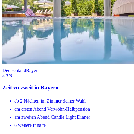
Deutschland
Bayern
4.3
/6
Zeit zu zweit in Bayern
ab 2 Nächten im Zimmer deiner Wahl
am ersten Abend Verwöhn-Halbpension
am zweiten Abend Candle Light Dinner
6 weitere Inhalte