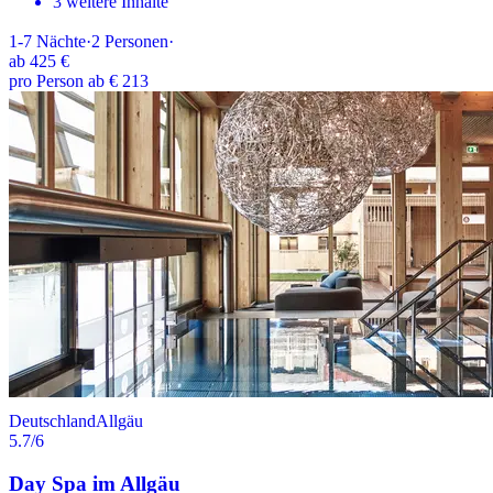
3 weitere Inhalte
1-7
Nächte
·
2
Personen
·
ab
425 €
pro Person ab € 213
Deutschland
Allgäu
5.7
/6
Day Spa im Allgäu