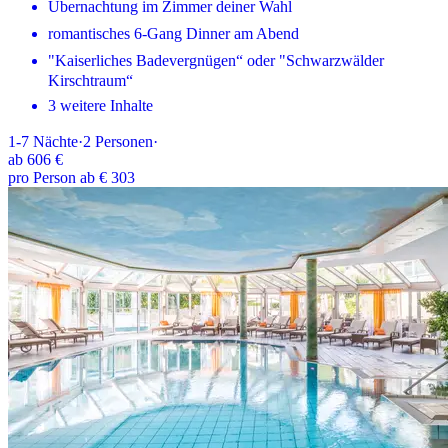
Übernachtung im Zimmer deiner Wahl
romantisches 6-Gang Dinner am Abend
"Kaiserliches Badevergnügen“ oder "Schwarzwälder
Kirschtraum“
3 weitere Inhalte
1-7
Nächte
·
2
Personen
·
ab
606 €
pro Person ab € 303