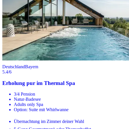
Deutschland
Bayern
5.4
/6
Erholung pur im Thermal Spa
3/4 Pension
Natur-Badesee
Adults only Spa
Option: Suite mit Whirlwanne
Übernachtung im Zimmer deiner Wahl