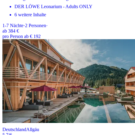
DER LÖWE Leonarium - Adults ONLY
6 weitere Inhalte
1-7
Nächte
·
2
Personen
·
ab
384 €
pro Person ab € 192
Deutschland
Allgäu
5.7
/6