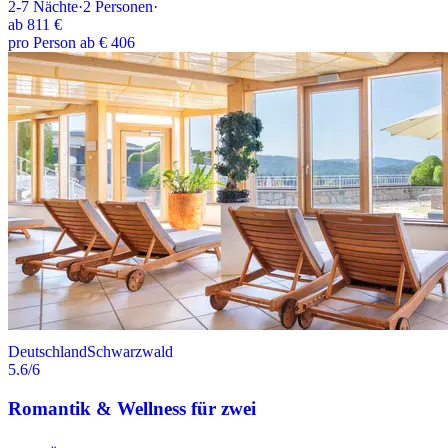
2-7
Nächte
·
2
Personen
·
ab
811 €
pro Person ab € 406
Deutschland
Schwarzwald
5.6
/6
Romantik & Wellness für zwei