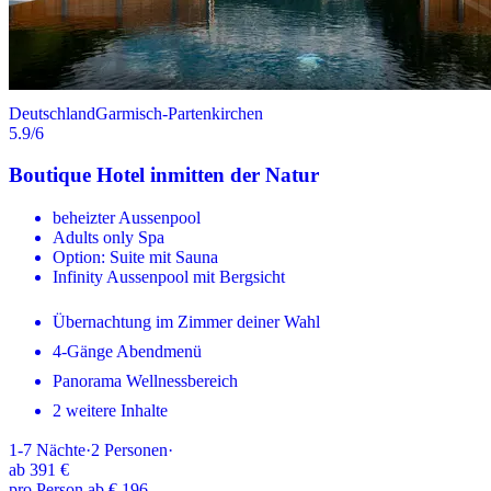
Deutschland
Garmisch-Partenkirchen
5.9
/6
Boutique Hotel inmitten der Natur
beheizter Aussenpool
Adults only Spa
Option: Suite mit Sauna
Infinity Aussenpool mit Bergsicht
Übernachtung im Zimmer deiner Wahl
4-Gänge Abendmenü
Panorama Wellnessbereich
2 weitere Inhalte
1-7
Nächte
·
2
Personen
·
ab
391 €
pro Person ab € 196