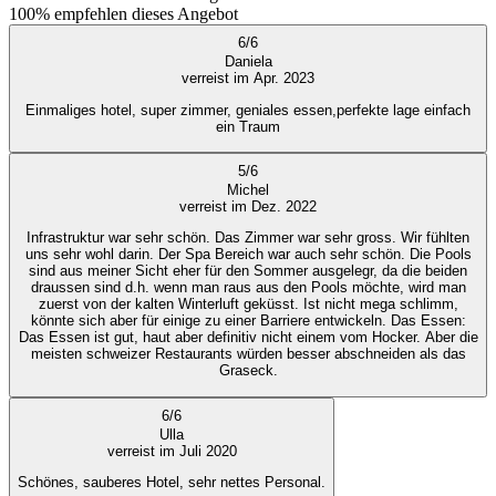
100%
empfehlen dieses Angebot
6
/
6
Daniela
verreist im Apr. 2023
Einmaliges hotel, super zimmer, geniales essen,perfekte lage einfach
ein Traum
5
/
6
Michel
verreist im Dez. 2022
Infrastruktur war sehr schön. Das Zimmer war sehr gross. Wir fühlten
uns sehr wohl darin. Der Spa Bereich war auch sehr schön. Die Pools
sind aus meiner Sicht eher für den Sommer ausgelegr, da die beiden
draussen sind d.h. wenn man raus aus den Pools möchte, wird man
zuerst von der kalten Winterluft geküsst. Ist nicht mega schlimm,
könnte sich aber für einige zu einer Barriere entwickeln. Das Essen:
Das Essen ist gut, haut aber definitiv nicht einem vom Hocker. Aber die
meisten schweizer Restaurants würden besser abschneiden als das
Graseck.
6
/
6
Ulla
verreist im Juli 2020
Schönes, sauberes Hotel, sehr nettes Personal.