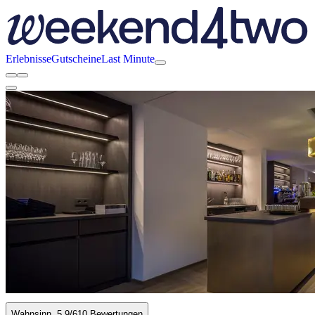
Erlebnisse
Gutscheine
Last Minute
Wahnsinn
5.9
/6
10 Bewertungen