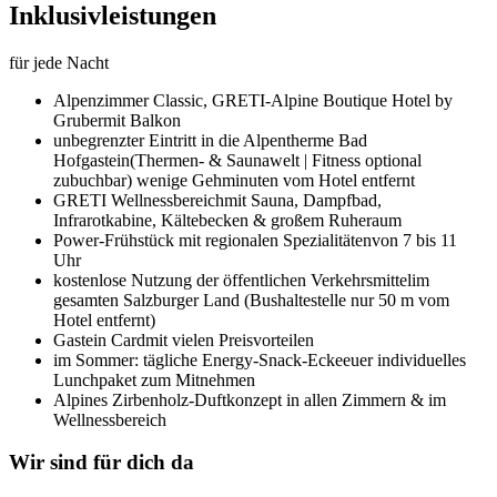
Inklusivleistungen
für jede Nacht
Alpenzimmer Classic,
GRETI-Alpine Boutique Hotel by
Gruber
mit Balkon
unbegrenzter Eintritt in die Alpentherme Bad
Hofgastein
(Thermen- & Saunawelt | Fitness optional
zubuchbar) wenige Gehminuten vom Hotel entfernt
GRETI Wellnessbereich
mit Sauna, Dampfbad,
Infrarotkabine, Kältebecken & großem Ruheraum
Power-Frühstück mit regionalen Spezialitäten
von 7 bis 11
Uhr
kostenlose Nutzung der öffentlichen Verkehrsmittel
im
gesamten Salzburger Land (Bushaltestelle nur 50 m vom
Hotel entfernt)
Gastein Card
mit vielen Preisvorteilen
im Sommer: tägliche Energy-Snack-Ecke
euer individuelles
Lunchpaket zum Mitnehmen
Alpines Zirbenholz-Duftkonzept in allen Zimmern & im
Wellnessbereich
Wir sind für dich da