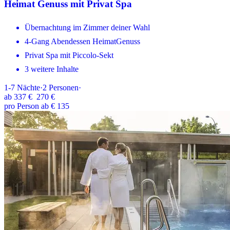
Heimat Genuss mit Privat Spa
Übernachtung im Zimmer deiner Wahl
4-Gang Abendessen HeimatGenuss
Privat Spa mit Piccolo-Sekt
3 weitere Inhalte
1-7
Nächte
·
2
Personen
·
ab
337 €
270 €
pro Person ab € 135