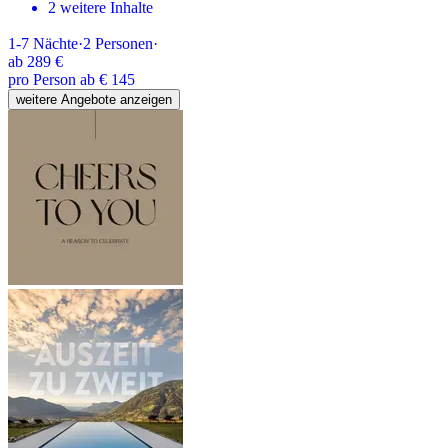
2 weitere Inhalte
1-7
Nächte
·
2
Personen
·
ab
289 €
pro Person ab € 145
weitere Angebote anzeigen