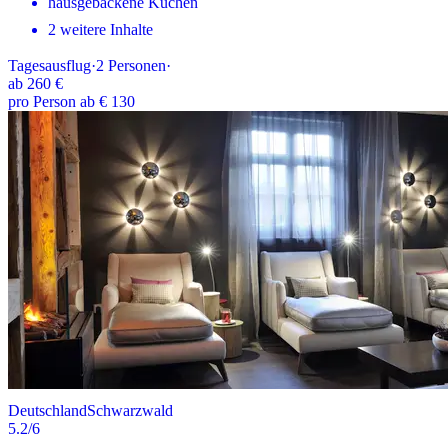
hausgebackene Kuchen
2 weitere Inhalte
Tagesausflug
·
2
Personen
·
ab
260 €
pro Person ab € 130
Deutschland
Schwarzwald
5.2
/6