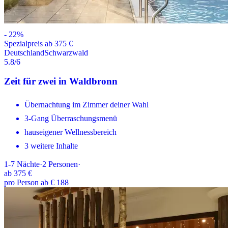
-
22
%
Spezialpreis ab 375 €
Deutschland
Schwarzwald
5.8
/6
Zeit für zwei in Waldbronn
Übernachtung im Zimmer deiner Wahl
3-Gang Überraschungsmenü
hauseigener Wellnessbereich
3 weitere Inhalte
1-7
Nächte
·
2
Personen
·
ab
375 €
pro Person ab € 188