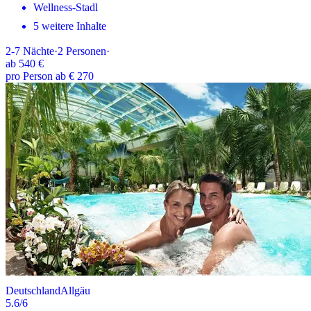
Wellness-Stadl
5 weitere Inhalte
2-7
Nächte
·
2
Personen
·
ab
540 €
pro Person ab € 270
Deutschland
Allgäu
5.6
/6