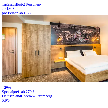
Tagesausflug
·
2
Personen
·
ab
136 €
pro Person ab € 68
-
20
%
Spezialpreis ab 270 €
Deutschland
Baden-Württemberg
5.9
/6