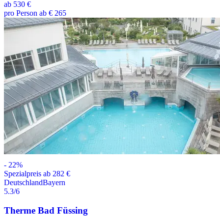
ab
530 €
pro Person ab € 265
-
22
%
Spezialpreis ab 282 €
Deutschland
Bayern
5.3
/6
Therme Bad Füssing