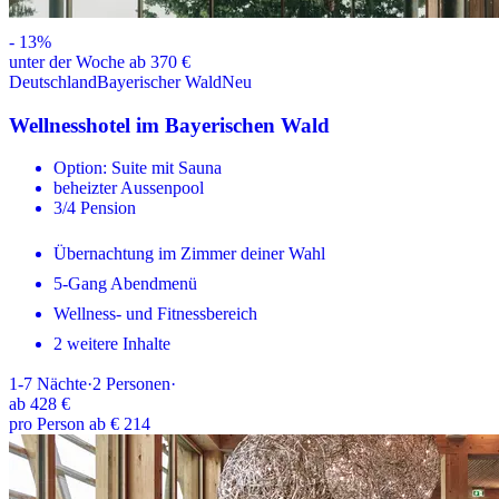
-
13
%
unter der Woche ab 370 €
Deutschland
Bayerischer Wald
Neu
Wellnesshotel im Bayerischen Wald
Option: Suite mit Sauna
beheizter Aussenpool
3/4 Pension
Übernachtung im Zimmer deiner Wahl
5-Gang Abendmenü
Wellness- und Fitnessbereich
2 weitere Inhalte
1-7
Nächte
·
2
Personen
·
ab
428 €
pro Person ab € 214