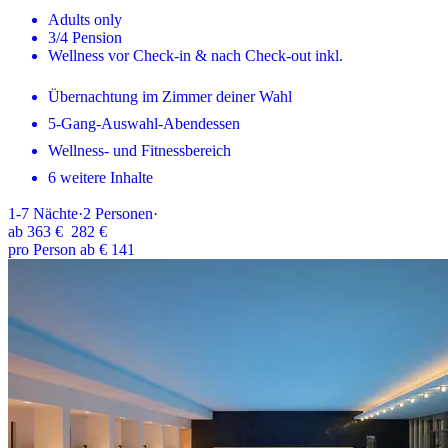
Adults only
3/4 Pension
Wellness vor Check-in & nach Check-out inkl.
Übernachtung im Zimmer deiner Wahl
5-Gang-Auswahl-Abendessen
Wellness- und Fitnessbereich
6 weitere Inhalte
1-7
Nächte
·
2
Personen
·
ab
363 €
282 €
pro Person ab € 141