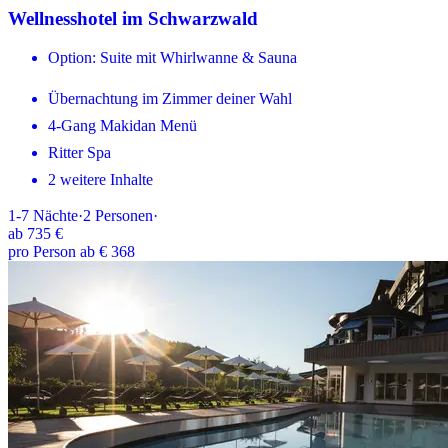
Wellnesshotel im Schwarzwald
Option: Suite mit Whirlwanne & Sauna
Übernachtung im Zimmer deiner Wahl
4-Gang Makidan Menü
Ritter Spa
2 weitere Inhalte
1-7
Nächte
·
2
Personen
·
ab
735 €
pro Person ab € 368