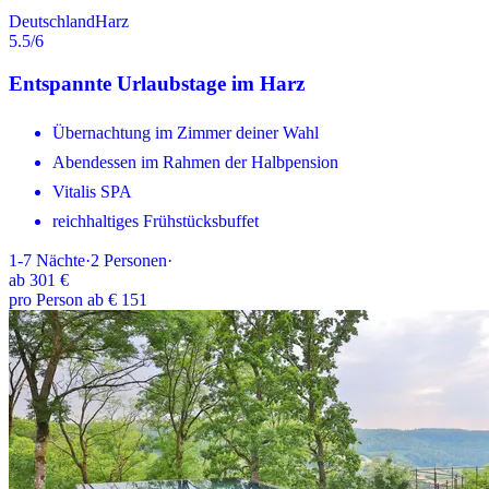
Deutschland
Harz
5.5
/6
Entspannte Urlaubstage im Harz
Übernachtung im Zimmer deiner Wahl
Abendessen im Rahmen der Halbpension
Vitalis SPA
reichhaltiges Frühstücksbuffet
1-7
Nächte
·
2
Personen
·
ab
301 €
pro Person ab € 151