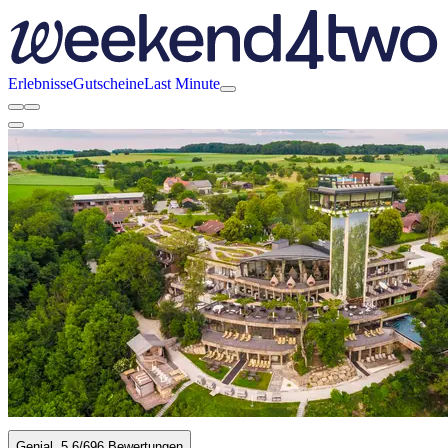
Erlebnisse
Gutscheine
Last Minute
Genial
5.6
/6
96 Bewertungen