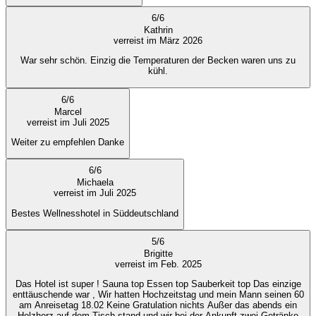
6
/
6
Kathrin
verreist im März 2026
War sehr schön. Einzig die Temperaturen der Becken waren uns zu
kühl.
6
/
6
Marcel
verreist im Juli 2025
Weiter zu empfehlen Danke
6
/
6
Michaela
verreist im Juli 2025
Bestes Wellnesshotel in Süddeutschland
5
/
6
Brigitte
verreist im Feb. 2025
Das Hotel ist super ! Sauna top Essen top Sauberkeit top Das einzige
enttäuschende war , Wir hatten Hochzeitstag und mein Mann seinen 60
am Anreisetag 18.02 Keine Gratulation nichts Außer das abends ein
Holzherz auf dem Tisch stand und wir bei der Ankunft zwei Getränke