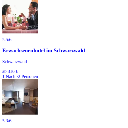
5.5
/6
Erwachsenenhotel im Schwarzwald
Schwarzwald
ab
316 €
1
Nacht
·
2
Personen
5.3
/6