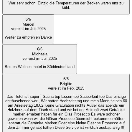
War sehr schön. Einzig die Temperaturen der Becken waren uns zu
kühl.
6
/
6
Marcel
verreist im Juli 2025
Weiter zu empfehlen Danke
6
/
6
Michaela
verreist im Juli 2025
Bestes Wellnesshotel in Süddeutschland
5
/
6
Brigitte
verreist im Feb. 2025
Das Hotel ist super ! Sauna top Essen top Sauberkeit top Das einzige
enttäuschende war , Wir hatten Hochzeitstag und mein Mann seinen 60
am Anreisetag 18.02 Keine Gratulation nichts Außer das abends ein
Holzherz auf dem Tisch stand und wir bei der Ankunft zwei Getränke
marken erhalten haben für ein Glas Prosecco Es wäre schöner
gewesen wenn wir die Gläser Prosecco überreicht bekommen hätten
,anstatt die Getränke Marken Oder eine kleine Flasche Prosecco auf
dem Zimmer gehabt hätten Diese Service ist wirklich ausbaufähig !!!