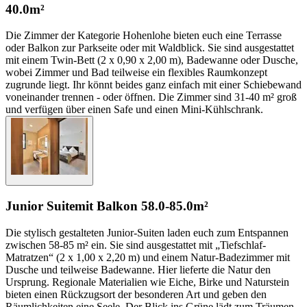
40.0m²
Die Zimmer der Kategorie Hohenlohe bieten euch eine Terrasse
oder Balkon zur Parkseite oder mit Waldblick. Sie sind ausgestattet
mit einem Twin-Bett (2 x 0,90 x 2,00 m), Badewanne oder Dusche,
wobei Zimmer und Bad teilweise ein flexibles Raumkonzept
zugrunde liegt. Ihr könnt beides ganz einfach mit einer Schiebewand
voneinander trennen - oder öffnen. Die Zimmer sind 31-40 m² groß
und verfügen über einen Safe und einen Mini-Kühlschrank.
Junior Suite
mit Balkon
58.0-85.0m²
Die stylisch gestalteten Junior-Suiten laden euch zum Entspannen
zwischen 58-85 m² ein. Sie sind ausgestattet mit „Tiefschlaf-
Matratzen“ (2 x 1,00 x 2,20 m) und einem Natur-Badezimmer mit
Dusche und teilweise Badewanne. Hier lieferte die Natur den
Ursprung. Regionale Materialien wie Eiche, Birke und Naturstein
bieten einen Rückzugsort der besonderen Art und geben den
Räumlichkeiten eine Seele. Der Blick ins Grüne lädt zum Träumen