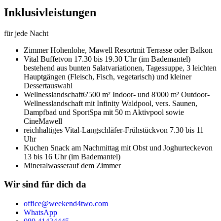
Inklusivleistungen
für jede Nacht
Zimmer Hohenlohe,
Mawell Resort
mit Terrasse oder Balkon
Vital Buffet
von 17.30 bis 19.30 Uhr (im Bademantel)
bestehend aus bunten Salatvariationen, Tagessuppe, 3 leichten
Hauptgängen (Fleisch, Fisch, vegetarisch) und kleiner
Dessertauswahl
Wellnesslandschaft
6'500 m² Indoor- und 8'000 m² Outdoor-
Wellnesslandschaft mit Infinity Waldpool, vers. Saunen,
Dampfbad und SportSpa mit 50 m Aktivpool sowie
CineMawell
reichhaltiges Vital-Langschläfer-Frühstück
von 7.30 bis 11
Uhr
Kuchen Snack am Nachmittag mit Obst und Joghurtecke
von
13 bis 16 Uhr (im Bademantel)
Mineralwasser
auf dem Zimmer
Wir sind für dich da
office@weekend4two.com
WhatsApp