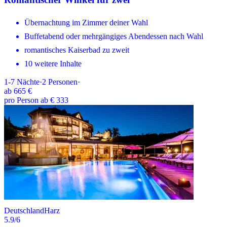
Übernachtung im Zimmer deiner Wahl
Buffetabend oder mehrgängiges Abendessen nach Wahl
romantisches Kaiserbad zu zweit
10 weitere Inhalte
1-7
Nächte
·
2
Personen
·
ab
665 €
pro Person ab € 333
Deutschland
Harz
5.9
/6