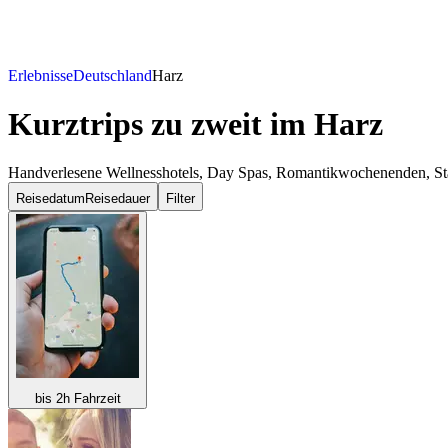
Erlebnisse
Deutschland
Harz
Kurztrips zu zweit
im Harz
Handverlesene Wellnesshotels, Day Spas, Romantikwochenenden, Städ
Reisedatum
Reisedauer
Filter
bis 2h Fahrzeit