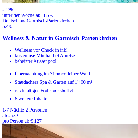
-
27
%
unter der Woche ab 185 €
Deutschland
Garmisch-Partenkirchen
5.4
/6
Wellness & Natur in Garmisch-Partenkirchen
Wellness vor Check-in inkl.
kostenlose Minibar bei Anreise
beheizter Aussenpool
Übernachtung im Zimmer deiner Wahl
Staudachers Spa & Garten auf 1'400 m²
reichhaltiges Frühstücksbuffet
6 weitere Inhalte
1-7
Nächte
·
2
Personen
·
ab
253 €
pro Person ab € 127