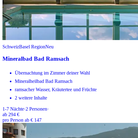
Schweiz
Basel Region
Neu
Mineralbad Bad Ramsach
Übernachtung im Zimmer deiner Wahl
Mineralheilbad Bad Ramsach
ramsacher Wasser, Kräutertee und Früchte
2 weitere Inhalte
1-7
Nächte
·
2
Personen
·
ab
294 €
pro Person ab € 147