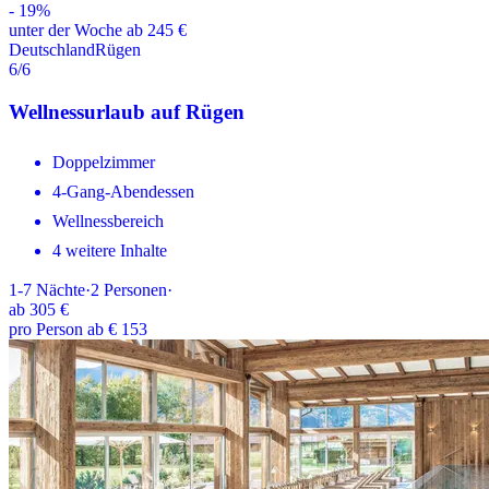
-
19
%
unter der Woche ab 245 €
Deutschland
Rügen
6
/6
Wellnessurlaub auf Rügen
Doppelzimmer
4-Gang-Abendessen
Wellnessbereich
4 weitere Inhalte
1-7
Nächte
·
2
Personen
·
ab
305 €
pro Person ab € 153