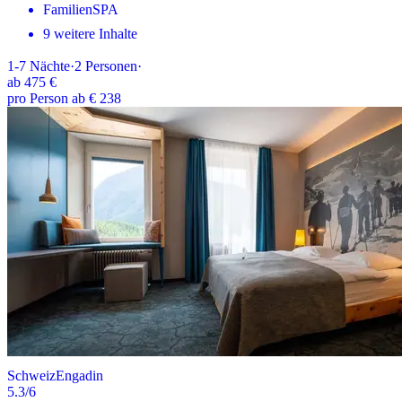
FamilienSPA
9 weitere Inhalte
1-7
Nächte
·
2
Personen
·
ab
475 €
pro Person ab € 238
Schweiz
Engadin
5.3
/6