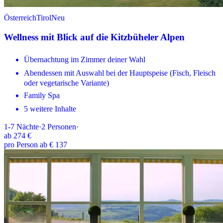
Österreich
Tirol
Neu
Wellness mit Blick auf die Kitzbüheler Alpen
Übernachtung im Zimmer deiner Wahl
Abendessen mit Auswahl bei der Hauptspeise (Fisch, Fleisch
oder vegetarische Variante)
Family Spa
5 weitere Inhalte
1-7
Nächte
·
2
Personen
·
ab
274 €
pro Person ab € 137