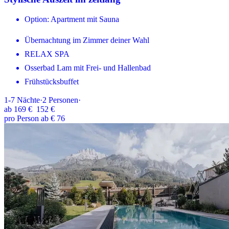
Option: Apartment mit Sauna
Übernachtung im Zimmer deiner Wahl
RELAX SPA
Osserbad Lam mit Frei- und Hallenbad
Frühstücksbuffet
1-7
Nächte
·
2
Personen
·
ab
169 €
152 €
pro Person ab € 76