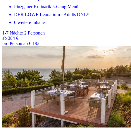
Pinzgauer Kulinarik 5-Gang Menü
DER LÖWE Leonarium - Adults ONLY
6 weitere Inhalte
1-7
Nächte
·
2
Personen
·
ab
384 €
pro Person ab € 192