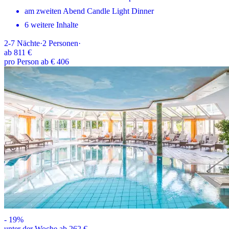
am zweiten Abend Candle Light Dinner
6 weitere Inhalte
2-7
Nächte
·
2
Personen
·
ab
811 €
pro Person ab € 406
-
19
%
unter der Woche ab 262 €