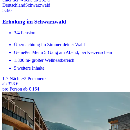
Deutschland
Schwarzwald
5.3
/6
Erholung im Schwarzwald
3/4 Pension
Übernachtung im Zimmer deiner Wahl
Genießer-Menü 5-Gang am Abend, bei Kerzenschein
1.800 m² großer Wellnessbereich
5 weitere Inhalte
1-7
Nächte
·
2
Personen
·
ab
328 €
pro Person ab € 164