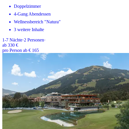
Doppelzimmer
4-Gang Abendessen
Wellnessbereich "Natura"
3 weitere Inhalte
1-7
Nächte
·
2
Personen
·
ab
330 €
pro Person ab € 165