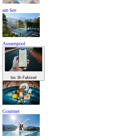
am See
Aussenpool
bis 3h Fahrzeit
Gourmet