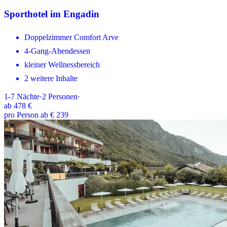
Sporthotel im Engadin
Doppelzimmer Comfort Arve
4-Gang-Abendessen
kleiner Wellnessbereich
2 weitere Inhalte
1-7
Nächte
·
2
Personen
·
ab
478 €
pro Person ab € 239