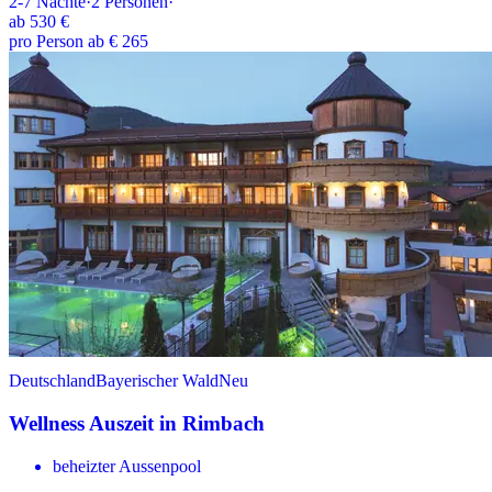
2-7
Nächte
·
2
Personen
·
ab
530 €
pro Person ab € 265
Deutschland
Bayerischer Wald
Neu
Wellness Auszeit in Rimbach
beheizter Aussenpool