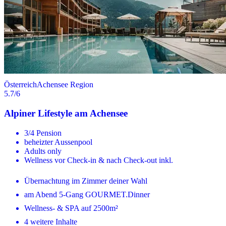
Österreich
Achensee Region
5.7
/6
Alpiner Lifestyle am Achensee
3/4 Pension
beheizter Aussenpool
Adults only
Wellness vor Check-in & nach Check-out inkl.
Übernachtung im Zimmer deiner Wahl
am Abend 5-Gang GOURMET.Dinner
Wellness- & SPA auf 2500m²
4 weitere Inhalte