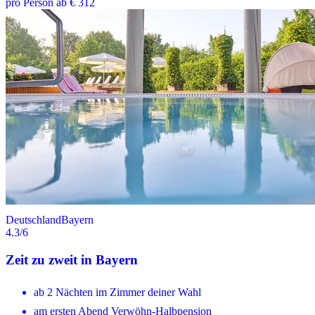
pro Person ab € 312
Deutschland
Bayern
4.3
/6
Zeit zu zweit in Bayern
ab 2 Nächten im Zimmer deiner Wahl
am ersten Abend Verwöhn-Halbpension