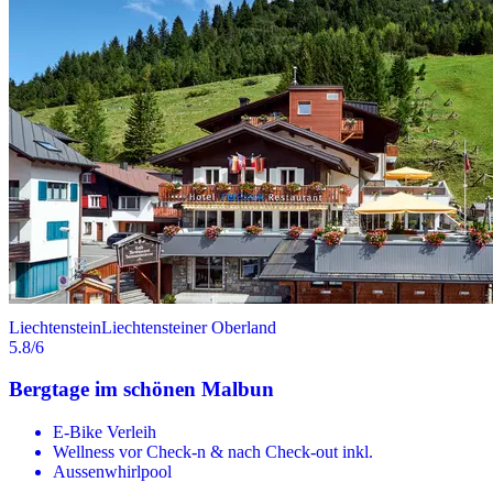
Liechtenstein
Liechtensteiner Oberland
5.8
/6
Bergtage im schönen Malbun
E-Bike Verleih
Wellness vor Check-n & nach Check-out inkl.
Aussenwhirlpool