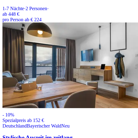
1-7
Nächte
·
2
Personen
·
ab
448 €
pro Person ab € 224
-
10
%
Spezialpreis ab 152 €
Deutschland
Bayerischer Wald
Neu
Stylische Auszeit im zeitlang