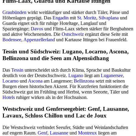
Flims-Laax, Guarda und Kartause Ittingen
Graubünden
wirkt weitläufiger und stärker durch Täler, Pässe und
Höhenlagen geprägt. Das
Engadin
mit
St. Moritz
,
Silvaplana
und
Guarda eignet sich für ruhige Hoteltage, Langlauf und
Spaziergänge;
Davos
und Flims-Laax stehen stärker für Bergbahnen
und aktive Wochenenden. Die
Ostschweiz
ergänzt diese Seite mit
Bodensee
,
Appenzellerland
und Kartause Ittingen bei Frauenfeld.
Tessin und Südschweiz: Lugano, Locarno, Ascona,
Bellinzona und die Seen am Alpensüdhang
Das
Tessin
unterscheidet sich durch Klima, Sprache und Baukultur
deutlich von der Deutschschweiz.
Lugano
liegt am
Luganersee
,
Locarno
und
Ascona
am Langensee;
Bellinzona
setzt mit seinen
Burgen einen historischen Akzent. Für Kurzferien funktioniert die
Südschweiz gut im Frühling und Herbst, wenn Seeorte, Täler und
Hotels
ruhiger wirken als in der Hochsaison.
Westschweiz und Genferseegebiet: Genf, Lausanne,
Lavaux, Schloss Chillon und Lac de Joux
Die Westschweiz verbindet Seeufer, Städte und Weinlandschaften
auf engem Raum.
Genf
,
Lausanne
und
Montreux
liegen am