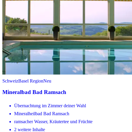
Schweiz
Basel Region
Neu
Mineralbad Bad Ramsach
Übernachtung im Zimmer deiner Wahl
Mineralheilbad Bad Ramsach
ramsacher Wasser, Kräutertee und Früchte
2 weitere Inhalte