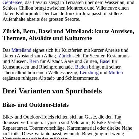
Genfersee
, das Lavaux steigt in Terrassen über dem Wasser an, und
Schloss Chillon bringt zwischen Montreux und Villeneuve einen
klaren Kulturpunkt. Der Lac de Joux im Jura passt für stillere
Aufenthalte abseits der grossen Seeorte.
Zürich, Bern, Basel und Mittelland: kurze Anreisen,
Thermen, Altstädte und Kulturorte
Das
Mittelland
eignet sich für Kurzferien mit kurzer Anreise und
klarem Abstand zum Alltag.
Zürich
steht für Seeufer, Restaurants
und Museen,
Bern
für Altstadt, Aare und Gurten,
Basel
für
Kunstmuseen und Rheinpromenade.
Baden
bringt mit seiner
Thermaltradition einen Wellnessbezug,
Lenzburg
und
Murten
ergänzen ruhigere Altstadt- und Schlossmomente.
Drei Varianten von Sporthotels
Bike- und Outdoor-Hotels
Bike- und Outdoor-Hotels richten sich an Gäste, die den Tag
draussen verbringen. Typisch sind Veloraum, E-Bike-Verleih,
Reparaturset, Tourenvorschläge, Kartenmaterial oder direkte Nähe
zu Trails. Diese Variante passt, wenn du Bewegung mit wenig