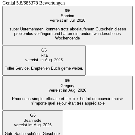
Genial
5.8
/
6
85378
Bewertungen
6
/
6
Sabrina
verreist im Juli 2026
super Unternehmen. konnten trotz abgelaufenem Gutschein diesen
problemlos verlängern und hatten ein rundum wunderschönes
Wochendende
6
/
6
Rita
verreist im Aug. 2026
Toller Service. Empfehlen Euch gerne weiter.
6
/
6
Gregory
verreist im Aug. 2026
Processus simple, efficace et flexible. Le fait de pouvoir choisir
n’importe quel séjour était très appréciable
6
/
6
Jeannette
verreist im Aug. 2026
Gute Sache schönes Geschenk