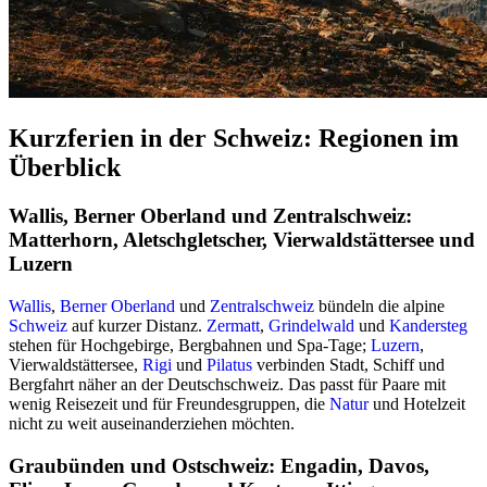
Kurzferien in der Schweiz: Regionen im
Überblick
Wallis, Berner Oberland und Zentralschweiz:
Matterhorn, Aletschgletscher, Vierwaldstättersee und
Luzern
Wallis
,
Berner Oberland
und
Zentralschweiz
bündeln die alpine
Schweiz
auf kurzer Distanz.
Zermatt
,
Grindelwald
und
Kandersteg
stehen für Hochgebirge, Bergbahnen und Spa-Tage;
Luzern
,
Vierwaldstättersee,
Rigi
und
Pilatus
verbinden Stadt, Schiff und
Bergfahrt näher an der Deutschschweiz. Das passt für Paare mit
wenig Reisezeit und für Freundesgruppen, die
Natur
und Hotelzeit
nicht zu weit auseinanderziehen möchten.
Graubünden und Ostschweiz: Engadin, Davos,