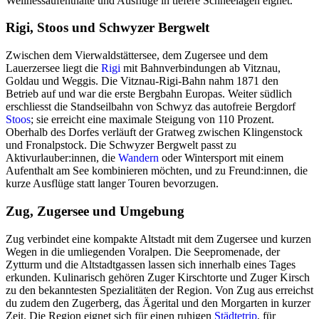
Wellnessaufenthalte und Ausflüge in tiefere Schneelagen eignet.
Rigi, Stoos und Schwyzer Bergwelt
Zwischen dem Vierwaldstättersee, dem Zugersee und dem
Lauerzersee liegt die
Rigi
mit Bahnverbindungen ab Vitznau,
Goldau und Weggis. Die Vitznau-Rigi-Bahn nahm 1871 den
Betrieb auf und war die erste Bergbahn Europas. Weiter südlich
erschliesst die Standseilbahn von Schwyz das autofreie Bergdorf
Stoos
; sie erreicht eine maximale Steigung von 110 Prozent.
Oberhalb des Dorfes verläuft der Gratweg zwischen Klingenstock
und Fronalpstock. Die Schwyzer Bergwelt passt zu
Aktivurlauber:innen, die
Wandern
oder Wintersport mit einem
Aufenthalt am See kombinieren möchten, und zu Freund:innen, die
kurze Ausflüge statt langer Touren bevorzugen.
Zug, Zugersee und Umgebung
Zug verbindet eine kompakte Altstadt mit dem Zugersee und kurzen
Wegen in die umliegenden Voralpen. Die Seepromenade, der
Zytturm und die Altstadtgassen lassen sich innerhalb eines Tages
erkunden. Kulinarisch gehören Zuger Kirschtorte und Zuger Kirsch
zu den bekanntesten Spezialitäten der Region. Von Zug aus erreichst
du zudem den Zugerberg, das Ägerital und den Morgarten in kurzer
Zeit. Die Region eignet sich für einen ruhigen
Städtetrip
, für