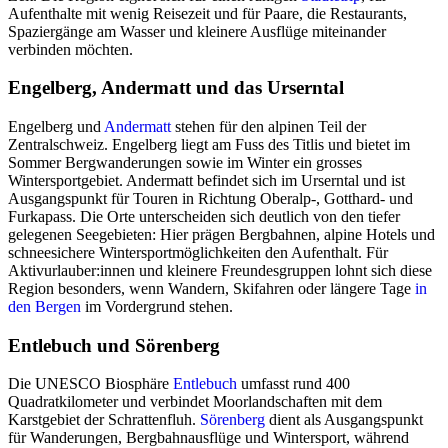
Aufenthalte mit wenig Reisezeit und für Paare, die Restaurants,
Spaziergänge am Wasser und kleinere Ausflüge miteinander
verbinden möchten.
Engelberg, Andermatt und das Urserntal
Engelberg und
Andermatt
stehen für den alpinen Teil der
Zentralschweiz. Engelberg liegt am Fuss des Titlis und bietet im
Sommer Bergwanderungen sowie im Winter ein grosses
Wintersportgebiet. Andermatt befindet sich im Urserntal und ist
Ausgangspunkt für Touren in Richtung Oberalp-, Gotthard- und
Furkapass. Die Orte unterscheiden sich deutlich von den tiefer
gelegenen Seegebieten: Hier prägen Bergbahnen, alpine Hotels und
schneesichere Wintersportmöglichkeiten den Aufenthalt. Für
Aktivurlauber:innen und kleinere Freundesgruppen lohnt sich diese
Region besonders, wenn Wandern, Skifahren oder längere Tage
in
den Bergen
im Vordergrund stehen.
Entlebuch und Sörenberg
Die UNESCO Biosphäre
Entlebuch
umfasst rund 400
Quadratkilometer und verbindet Moorlandschaften mit dem
Karstgebiet der Schrattenfluh.
Sörenberg
dient als Ausgangspunkt
für Wanderungen, Bergbahnausflüge und Wintersport, während