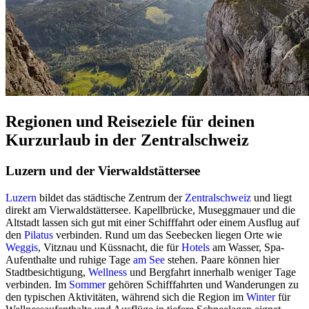
Regionen und Reiseziele für deinen
Kurzurlaub in der Zentralschweiz
Luzern und der Vierwaldstättersee
Luzern
bildet das städtische Zentrum der
Zentralschweiz
und liegt
direkt am Vierwaldstättersee. Kapellbrücke, Museggmauer und die
Altstadt lassen sich gut mit einer Schifffahrt oder einem Ausflug auf
den
Pilatus
verbinden. Rund um das Seebecken liegen Orte wie
Weggis
, Vitznau und Küssnacht, die für
Hotels
am Wasser, Spa-
Aufenthalte und ruhige Tage
am See
stehen. Paare können hier
Stadtbesichtigung,
Wellness
und Bergfahrt innerhalb weniger Tage
verbinden. Im
Sommer
gehören Schifffahrten und Wanderungen zu
den typischen Aktivitäten, während sich die Region im
Winter
für