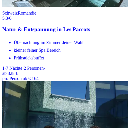
Schweiz
Romandie
5.3
/6
Natur & Entspannung in Les Paccots
Übernachtung im Zimmer deiner Wahl
kleiner feiner Spa Bereich
Frühstücksbuffet
1-7
Nächte
·
2
Personen
·
ab
328 €
pro Person ab € 164