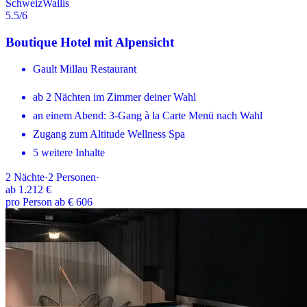
Schweiz
Wallis
5.5
/6
Boutique Hotel mit Alpensicht
Gault Millau Restaurant
ab 2 Nächten im Zimmer deiner Wahl
an einem Abend: 3-Gang à la Carte Menü nach Wahl
Zugang zum Altitude Wellness Spa
5 weitere Inhalte
2
Nächte
·
2
Personen
·
ab
1.212 €
pro Person ab € 606