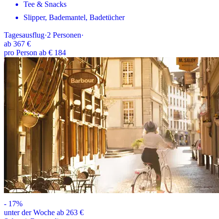
Tee & Snacks
Slipper, Bademantel, Badetücher
Tagesausflug
·
2
Personen
·
ab
367 €
pro Person ab € 184
-
17
%
unter der Woche ab 263 €