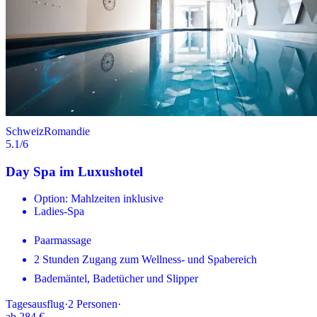
Schweiz
Romandie
5.1
/6
Day Spa im Luxushotel
Option: Mahlzeiten inklusive
Ladies-Spa
Paarmassage
2 Stunden Zugang zum Wellness- und Spabereich
Bademäntel, Badetücher und Slipper
Tagesausflug
·
2
Personen
·
ab
284 €