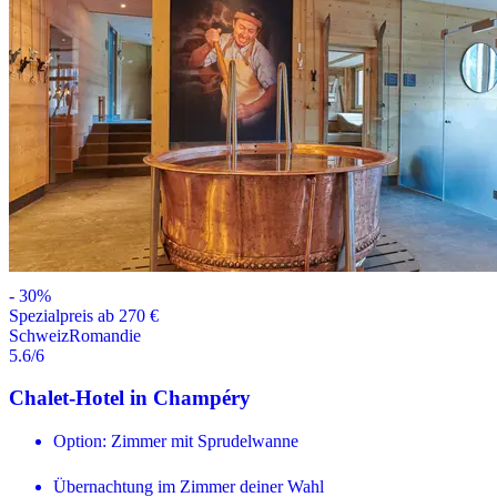
-
30
%
Spezialpreis ab 270 €
Schweiz
Romandie
5.6
/6
Chalet-Hotel in Champéry
Option: Zimmer mit Sprudelwanne
Übernachtung im Zimmer deiner Wahl