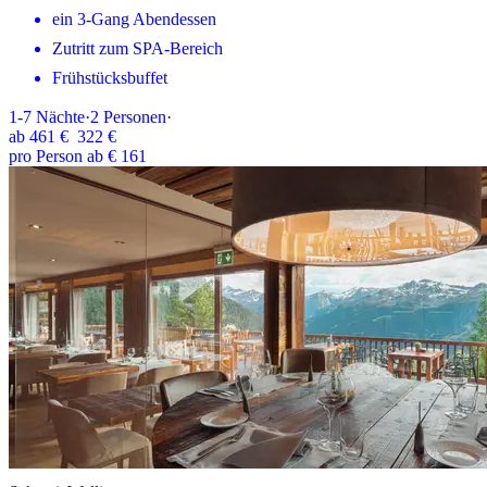
ein 3-Gang Abendessen
Zutritt zum SPA-Bereich
Frühstücksbuffet
1-7
Nächte
·
2
Personen
·
ab
461 €
322 €
pro Person ab € 161