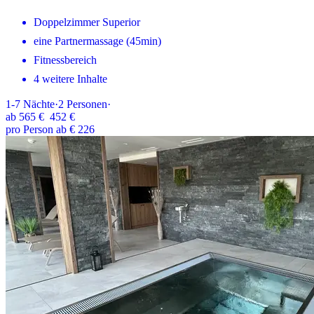
Doppelzimmer Superior
eine Partnermassage (45min)
Fitnessbereich
4 weitere Inhalte
1-7
Nächte
·
2
Personen
·
ab
565 €
452 €
pro Person ab € 226