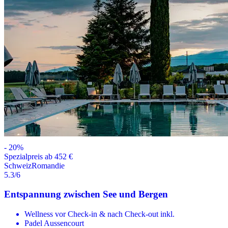
-
20
%
Spezialpreis ab 452 €
Schweiz
Romandie
5.3
/6
Entspannung zwischen See und Bergen
Wellness vor Check-in & nach Check-out inkl.
Padel Aussencourt