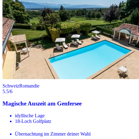
Schweiz
Romandie
5.5
/6
Magische Auszeit am Genfersee
idyllische Lage
18-Loch Golfplatz
Übernachtung im Zimmer deiner Wahl