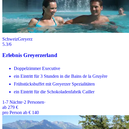
Schweiz
Greyerz
5.3
/6
Erlebnis Greyerzerland
Doppelzimmer Executive
ein Eintritt für 3 Stunden in die Bains de la Gruyère
Frühstücksbuffet mit Greyerzer Spezialitäten
ein Eintritt für die Schokoladenfabrik Cailler
1-7
Nächte
·
2
Personen
·
ab
279 €
pro Person ab € 140