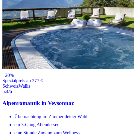
-
20
%
Spezialpreis ab 277 €
Schweiz
Wallis
5.4
/6
Alpenromantik in Veysonnaz
Übernachtung im Zimmer deiner Wahl
ein 3-Gang Abendessen
eine Stunde Zugang zum Wellness