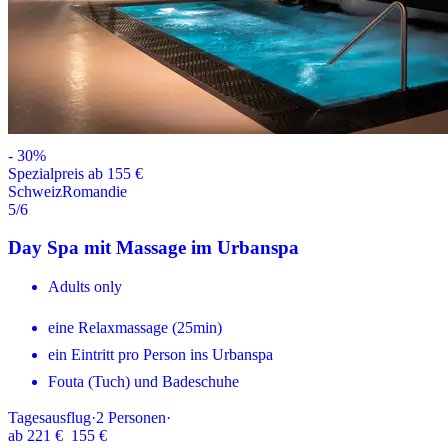
-
30
%
Spezialpreis ab 155 €
Schweiz
Romandie
5
/6
Day Spa mit Massage im Urbanspa
Adults only
eine Relaxmassage (25min)
ein Eintritt pro Person ins Urbanspa
Fouta (Tuch) und Badeschuhe
Tagesausflug
·
2
Personen
·
ab
221 €
155 €