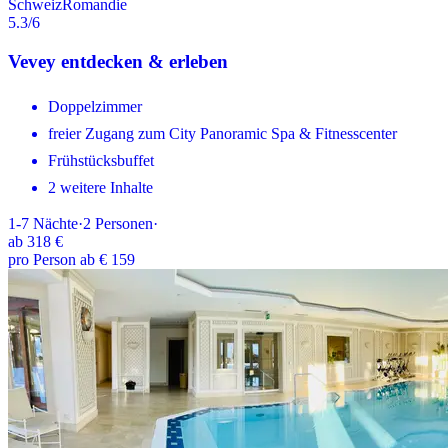
Schweiz
Romandie
5.3
/6
Vevey entdecken & erleben
Doppelzimmer
freier Zugang zum City Panoramic Spa & Fitnesscenter
Frühstücksbuffet
2 weitere Inhalte
1-7
Nächte
·
2
Personen
·
ab
318 €
pro Person ab € 159