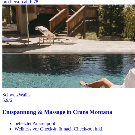
pro Person ab € 78
Schweiz
Wallis
5.9
/6
Entspannung & Massage in Crans Montana
beheizter Aussenpool
Wellness vor Check-in & nach Check-out inkl.