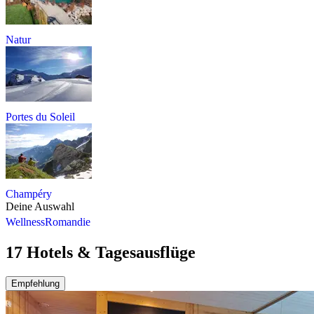
Natur
Portes du Soleil
Champéry
Deine Auswahl
Wellness
Romandie
17 Hotels & Tagesausflüge
Empfehlung