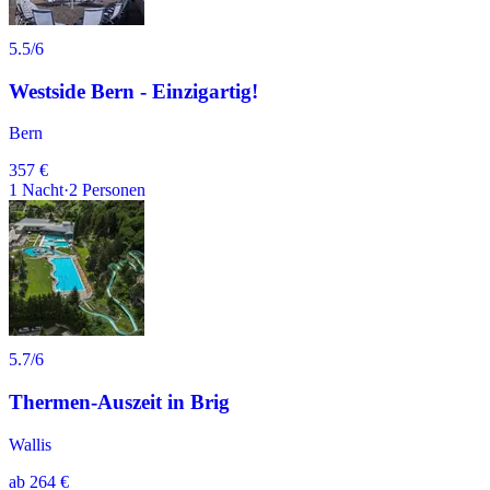
5.5
/6
Westside Bern - Einzigartig!
Bern
357 €
1
Nacht
·
2
Personen
5.7
/6
Thermen-Auszeit in Brig
Wallis
ab
264 €