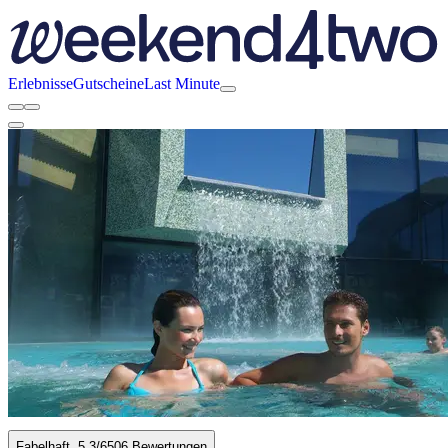
Erlebnisse
Gutscheine
Last Minute
Fabelhaft
5.3
/6
506 Bewertungen