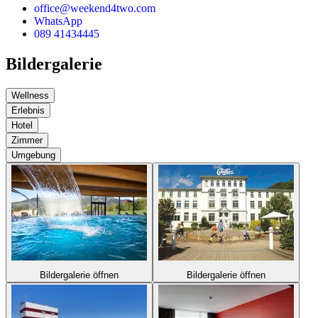
office@weekend4two.com
WhatsApp
089 41434445
Bildergalerie
Wellness
Erlebnis
Hotel
Zimmer
Umgebung
Bildergalerie öffnen
Bildergalerie öffnen