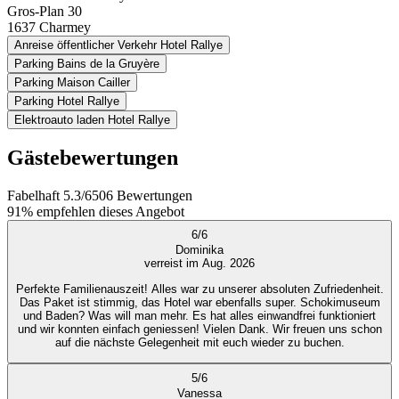
Gros-Plan 30
1637
Charmey
Anreise öffentlicher Verkehr Hotel Rallye
Parking Bains de la Gruyère
Parking Maison Cailler
Parking Hotel Rallye
Elektroauto laden Hotel Rallye
Gästebewertungen
Fabelhaft
5.3
/
6
506
Bewertungen
91%
empfehlen dieses Angebot
6
/
6
Dominika
verreist im Aug. 2026
Perfekte Familienauszeit! Alles war zu unserer absoluten Zufriedenheit.
Das Paket ist stimmig, das Hotel war ebenfalls super. Schokimuseum
und Baden? Was will man mehr. Es hat alles einwandfrei funktioniert
und wir konnten einfach geniessen! Vielen Dank. Wir freuen uns schon
auf die nächste Gelegenheit mit euch wieder zu buchen.
5
/
6
Vanessa