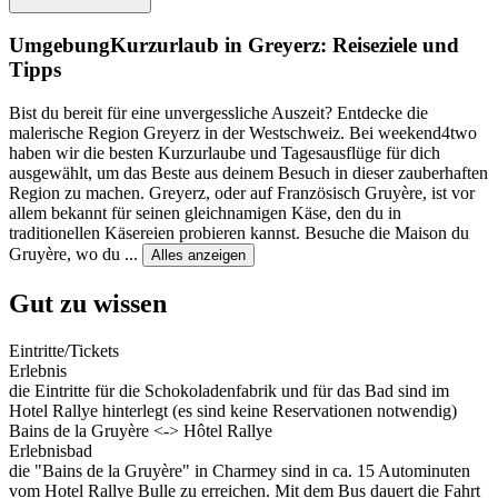
Umgebung
Kurzurlaub in Greyerz: Reiseziele und
Tipps
Bist du bereit für eine unvergessliche Auszeit? Entdecke die
malerische Region Greyerz in der Westschweiz. Bei weekend4two
haben wir die besten Kurzurlaube und Tagesausflüge für dich
ausgewählt, um das Beste aus deinem Besuch in dieser zauberhaften
Region zu machen. Greyerz, oder auf Französisch Gruyère, ist vor
allem bekannt für seinen gleichnamigen Käse, den du in
traditionellen Käsereien probieren kannst. Besuche die Maison du
Gruyère, wo du
...
Alles anzeigen
Gut zu wissen
Eintritte/Tickets
Erlebnis
die Eintritte für die Schokoladenfabrik und für das Bad sind im
Hotel Rallye hinterlegt (es sind keine Reservationen notwendig)
Bains de la Gruyère <-> Hôtel Rallye
Erlebnisbad
die "Bains de la Gruyère" in Charmey sind in ca. 15 Autominuten
vom Hotel Rallye Bulle zu erreichen. Mit dem Bus dauert die Fahrt