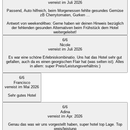
verreist im Juli 2026
Passend, Auto hilfreich, beim Morgenessen fehlte gesundes Gemüse
zB Cherrytomaten, Gurken …
Antwort von weekend4two
: Gerne haben wir deinen Hinweis bezüglich
der fehlenden gesunden Alternativen beim Frühstück dem Hotel
weitergeleitet!
6
/
6
Nicole
verreist im Juli 2026
Es war eine schöne Erlebniskombinatio. Uns hat das Hotel sehr gut
gefallen, auch da es einen georgischen Flair hat (was selten ist). Alles
in allem: super Preis/Leistungsverhältnis:)
6
/
6
Francisco
verreist im Mai 2026
Sehr gutes Hotel
6
/
6
Adina
verreist im Apr. 2026
Genau das was wir uns vorgestellt haben, super hotel top Lage. Top
preis/leistung