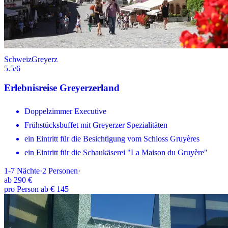
Schweiz
Greyerz
5.5
/6
Erlebnisreise Greyerzerland
Doppelzimmer Executive
Frühstücksbuffet mit Greyerzer Spezialitäten
ein Eintritt für die Besichtigung vom Schloss Gruyères
ein Eintritt für die Schaukäserei "La Maison du Gruyère"
1-7
Nächte
·
2
Personen
·
ab
290 €
pro Person ab € 145