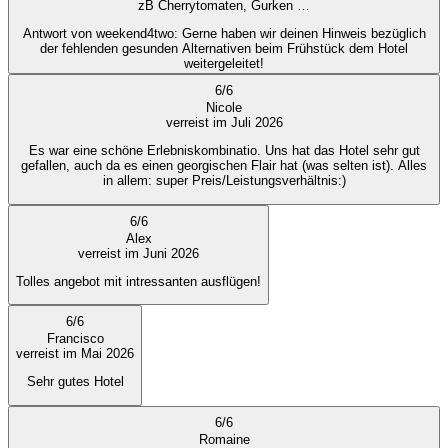
zB Cherrytomaten, Gurken …
Antwort von weekend4two
: Gerne haben wir deinen Hinweis bezüglich
der fehlenden gesunden Alternativen beim Frühstück dem Hotel
weitergeleitet!
6
/
6
Nicole
verreist im Juli 2026
Es war eine schöne Erlebniskombinatio. Uns hat das Hotel sehr gut
gefallen, auch da es einen georgischen Flair hat (was selten ist). Alles
in allem: super Preis/Leistungsverhältnis:)
6
/
6
Alex
verreist im Juni 2026
Tolles angebot mit intressanten ausflügen!
6
/
6
Francisco
verreist im Mai 2026
Sehr gutes Hotel
6
/
6
Romaine