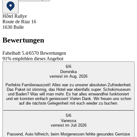
Hôtel Rallye
Route de Riaz 16
1630
Bulle
Bewertungen
Fabelhaft
5.4
/
6
570
Bewertungen
91%
empfehlen dieses Angebot
6
/
6
Dominika
verreist im Aug. 2026
Perfekte Familienauszeit! Alles war zu unserer absoluten Zufriedenheit.
Das Paket ist stimmig, das Hotel war ebenfalls super. Schokimuseum
und Baden? Was will man mehr. Es hat alles einwandfrei funktioniert
und wir konnten einfach geniessen! Vielen Dank. Wir freuen uns schon
auf die nächste Gelegenheit mit euch wieder zu buchen.
5
/
6
Vanessa
verreist im Juli 2026
Passend, Auto hilfreich, beim Morgenessen fehlte gesundes Gemüse