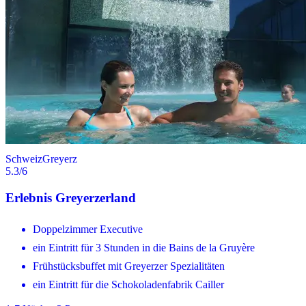
Schweiz
Greyerz
5.3
/6
Erlebnis Greyerzerland
Doppelzimmer Executive
ein Eintritt für 3 Stunden in die Bains de la Gruyère
Frühstücksbuffet mit Greyerzer Spezialitäten
ein Eintritt für die Schokoladenfabrik Cailler