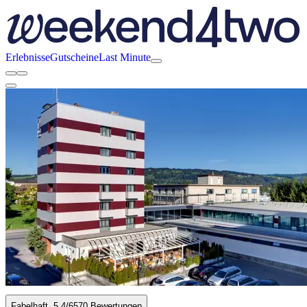
Erlebnisse
Gutscheine
Last Minute
Fabelhaft
5.4
/6
570 Bewertungen