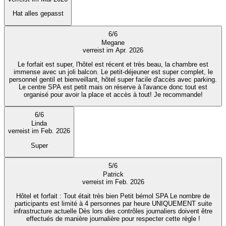
Hat alles gepasst
6
/
6
Megane
verreist im Apr. 2026
Le forfait est super, l'hôtel est récent et très beau, la chambre est
immense avec un joli balcon. Le petit-déjeuner est super complet, le
personnel gentil et bienveillant, hôtel super facile d'accès avec parking.
Le centre SPA est petit mais on réserve à l'avance donc tout est
organisé pour avoir la place et accès à tout! Je recommande!
6
/
6
Linda
verreist im Feb. 2026
Super
5
/
6
Patrick
verreist im Feb. 2026
Hôtel et forfait : Tout était très bien Petit bémol SPA Le nombre de
participants est limité à 4 personnes par heure UNIQUEMENT suite
infrastructure actuelle Dès lors des contrôles journaliers doivent être
effectués de manière journalière pour respecter cette règle !