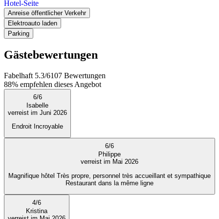
Hotel-Seite
Anreise öffentlicher Verkehr
Elektroauto laden
Parking
Gästebewertungen
Fabelhaft
5.3
/
6
107
Bewertungen
88%
empfehlen dieses Angebot
6
/
6
Isabelle
verreist im Juni 2026
Endroit Incroyable
6
/
6
Philippe
verreist im Mai 2026
Magnifique hôtel Très propre, personnel très accueillant et sympathique
Restaurant dans la même ligne
4
/
6
Kristina
verreist im Mai 2026