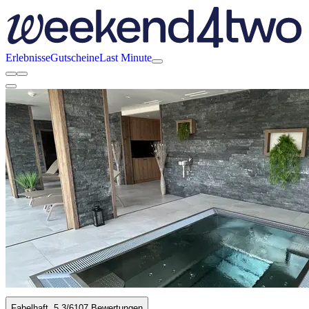
Erlebnisse
Gutscheine
Last Minute
Fabelhaft
5.3
/6
107 Bewertungen