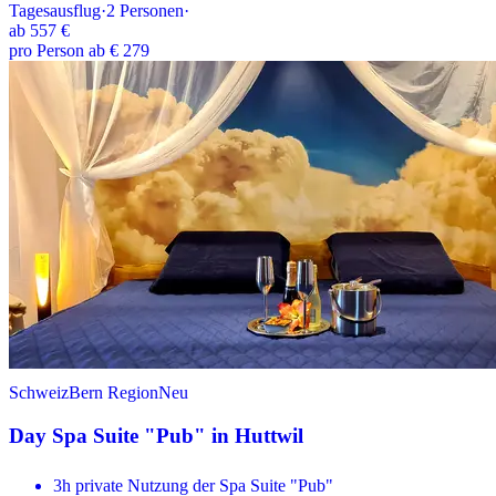
Tagesausflug
·
2
Personen
·
ab
557 €
pro Person ab € 279
Schweiz
Bern Region
Neu
Day Spa Suite "Pub" in Huttwil
3h private Nutzung der Spa Suite "Pub"