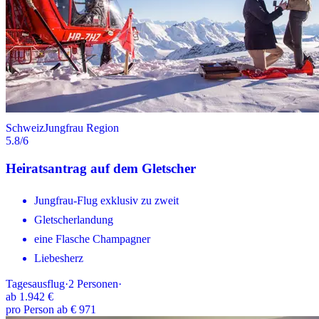
Schweiz
Jungfrau Region
5.8
/6
Heiratsantrag auf dem Gletscher
Jungfrau-Flug exklusiv zu zweit
Gletscherlandung
eine Flasche Champagner
Liebesherz
Tagesausflug
·
2
Personen
·
ab
1.942 €
pro Person ab € 971