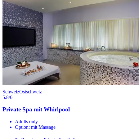
Schweiz
Ostschweiz
5.8
/6
Private Spa mit Whirlpool
Adults only
Option: mit Massage