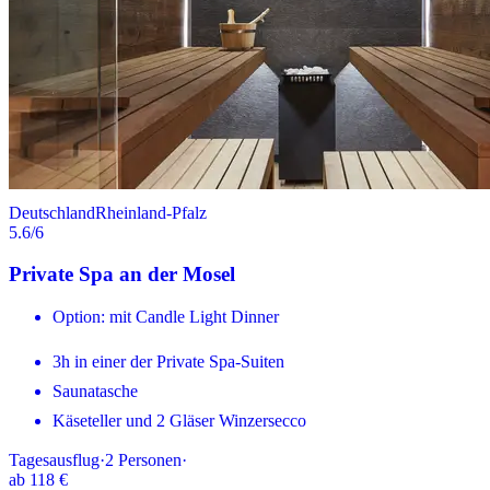
Deutschland
Rheinland-Pfalz
5.6
/6
Private Spa an der Mosel
Option: mit Candle Light Dinner
3h in einer der Private Spa-Suiten
Saunatasche
Käseteller und 2 Gläser Winzersecco
Tagesausflug
·
2
Personen
·
ab
118 €