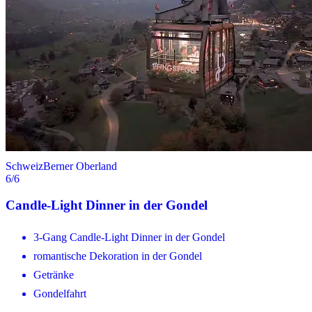
Schweiz
Berner Oberland
6
/6
Candle-Light Dinner in der Gondel
3-Gang Candle-Light Dinner in der Gondel
romantische Dekoration in der Gondel
Getränke
Gondelfahrt