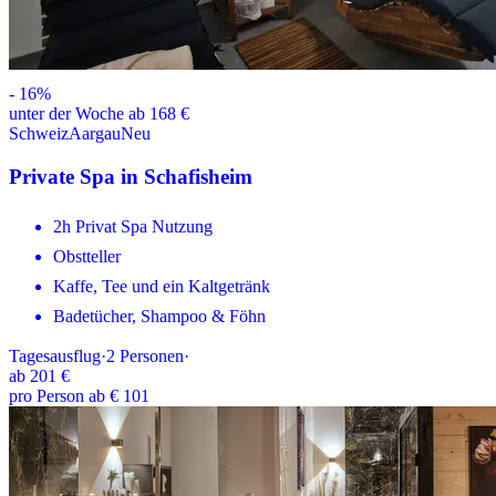
-
16
%
unter der Woche ab 168 €
Schweiz
Aargau
Neu
Private Spa in Schafisheim
2h Privat Spa Nutzung
Obstteller
Kaffe, Tee und ein Kaltgetränk
Badetücher, Shampoo & Föhn
Tagesausflug
·
2
Personen
·
ab
201 €
pro Person ab € 101