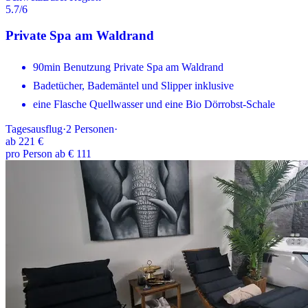
5.7
/6
Private Spa am Waldrand
90min Benutzung Private Spa am Waldrand
Badetücher, Bademäntel und Slipper inklusive
eine Flasche Quellwasser und eine Bio Dörrobst-Schale
Tagesausflug
·
2
Personen
·
ab
221 €
pro Person ab € 111