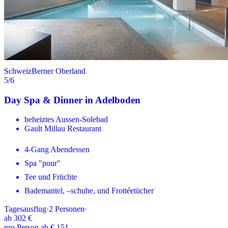
Schweiz
Berner Oberland
5
/6
Day Spa & Dinner in Adelboden
beheiztes Aussen-Solebad
Gault Millau Restaurant
4-Gang Abendessen
Spa "pour"
Tee und Früchte
Bademantel, –schuhe, und Frottéetücher
Tagesausflug
·
2
Personen
·
ab
302 €
pro Person ab € 151