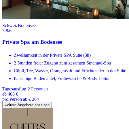
Schweiz
Bodensee
5.8
/6
Private Spa am Bodensee
Zweisamkeit in der Private SPA Suite (3h)
2 Stunden freier Zugang zum gesamten Smaragd-Spa
Cüpli, Tee, Wasser, Orangensaft und Früchteteller in der Suite
flauschige Bademäntel, Frottewäsche & Body Lotion
Tagesausflug
·
2
Personen
·
ab
408 €
pro Person ab € 204
weitere Angebote anzeigen