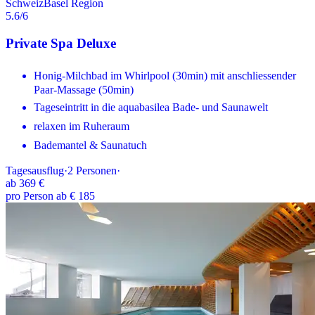
Schweiz
Basel Region
5.6
/6
Private Spa Deluxe
Honig-Milchbad im Whirlpool (30min) mit anschliessender
Paar-Massage (50min)
Tageseintritt in die aquabasilea Bade- und Saunawelt
relaxen im Ruheraum
Bademantel & Saunatuch
Tagesausflug
·
2
Personen
·
ab
369 €
pro Person ab € 185