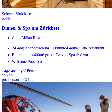
Schweiz
Zürichsee
5.4
/6
Dinner & Spa am Zürichsee
Gault Millau Restaurant
2-Gang Abendessen im 14 Punkte-GaultMillau-Restaurant
Eintritt in das 400m² grosse Belvoir Spa & Gym
Welcome Prosecco
Tagesausflug
·
2
Personen
·
ab
244 €
pro Person ab € 122