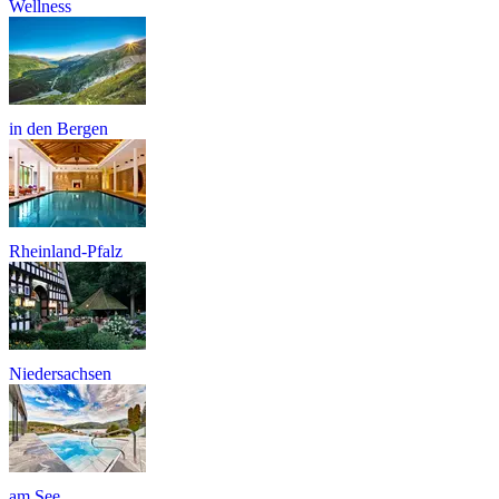
Wellness
in den Bergen
Rheinland-Pfalz
Niedersachsen
am See