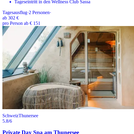
Tageseintritt in den Wellness Club Sassa
Tagesausflug
·
2
Personen
·
ab
302 €
pro Person ab € 151
Schweiz
Thunersee
5.8
/6
Private Day Spa am Thunersee