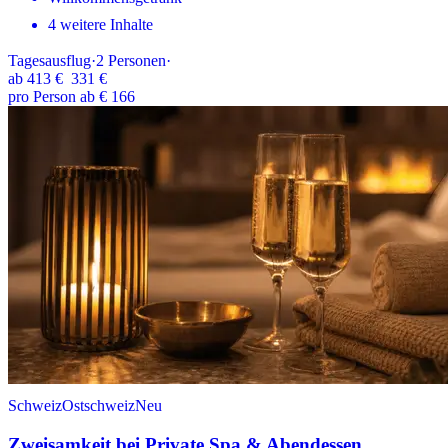
4 weitere Inhalte
Tagesausflug
·
2
Personen
·
ab
413 €
331 €
pro Person ab € 166
Schweiz
Ostschweiz
Neu
Zweisamkeit bei Private Spa & Abendessen