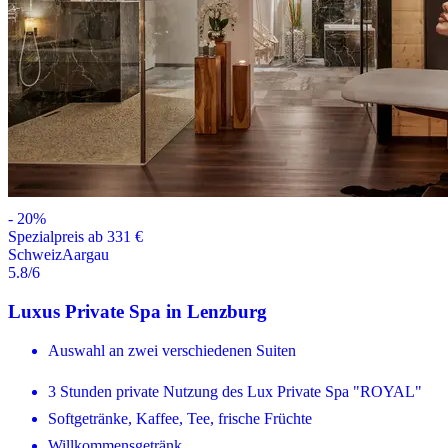
-
20
%
Spezialpreis ab 331 €
Schweiz
Aargau
5.8
/6
Luxus Private Spa in Lenzburg
Auswahl an zwei verschiedenen Suiten
3 Stunden private Nutzung des Lux Private Spa "ROYAL"
Softgetränke, Kaffee, Tee, frische Früchte
Willkommensgetränk