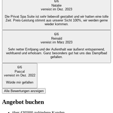
6
/
6
Natalie
verreist im Dez. 2023
Die Privat Spa Suite ist sehr liebevoll gestaltet und wir hatten eine tolle
Zeit. Preis-Leistung stimmt aus unserer Sicht 100%, wir werden gerne
wieder kommen.
6
/
6
Reinald
verreist im März 2023
Sehr netter Emfpang und der Aufenthalt war äußerst entspannend,
wohltuend und erholsam. Ganz besonders gut hat uns das Dampfbad
gefallen.
6
/
6
Pascal
verreist im Dez. 2022
Würde mir gefallen
Alle Bewertungen anzeigen
Angebot buchen
über 420'000 zufriedene Kunden