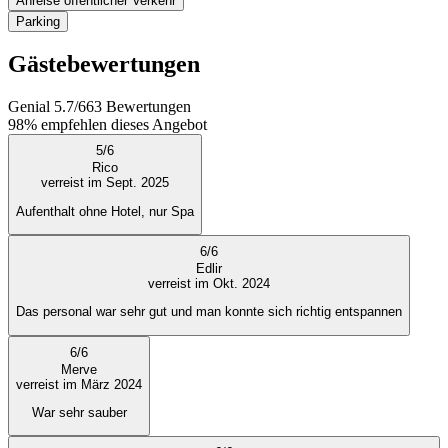
Anreise öffentlicher Verkehr
Parking
Gästebewertungen
Genial
5.7
/
6
63
Bewertungen
98%
empfehlen dieses Angebot
5
/
6
Rico
verreist im Sept. 2025
Aufenthalt ohne Hotel, nur Spa
6
/
6
Edlir
verreist im Okt. 2024
Das personal war sehr gut und man konnte sich richtig entspannen
6
/
6
Merve
verreist im März 2024
War sehr sauber