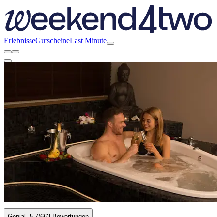
Erlebnisse
Gutscheine
Last Minute
Genial
5.7
/6
63 Bewertungen