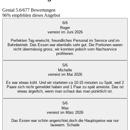
Genial
5.6
/
6
77
Bewertungen
96%
empfehlen dieses Angebot
6
/
6
Roger
verreist im Juni 2026
Perfekten Tag erwischt, freundliches Personal im Service und im
Bahnbetrieb. Das Essen war ebenfalls sehr gut. Die Portionen waren
nicht übermässig gross, wir konnten jedoch vom Nachservice
profitieren.
5
/
6
Michelle
verreist im Mai 2026
Es war etwas kühl. Und wir starteten ca 10-15 minuten zu Spät, weil 2
Paare sich nicht gemeldet haben und 1 Paar zu spät anreiste. Das ist
etwas ärgerlich, wenn man schaut das man pünktlich ist.
5
/
6
Max
verreist im März 2026
Das Essen war schön angerichtet,doch die Hauptspeise war nur
lauwarm. Schade