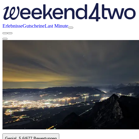
Erlebnisse
Gutscheine
Last Minute
Genial
5.6
/6
77 Bewertungen