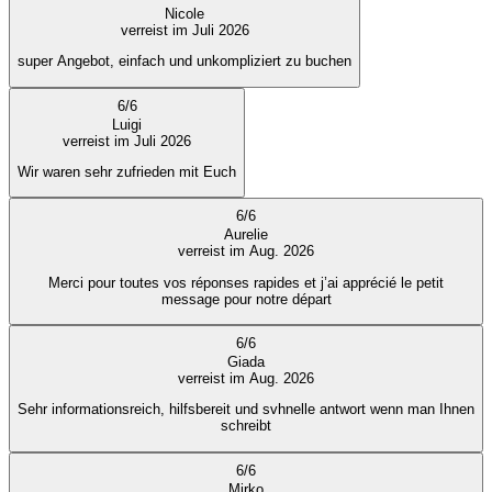
Nicole
verreist im Juli 2026
super Angebot, einfach und unkompliziert zu buchen
6
/
6
Luigi
verreist im Juli 2026
Wir waren sehr zufrieden mit Euch
6
/
6
Aurelie
verreist im Aug. 2026
Merci pour toutes vos réponses rapides et j’ai apprécié le petit
message pour notre départ
6
/
6
Giada
verreist im Aug. 2026
Sehr informationsreich, hilfsbereit und svhnelle antwort wenn man Ihnen
schreibt
6
/
6
Mirko