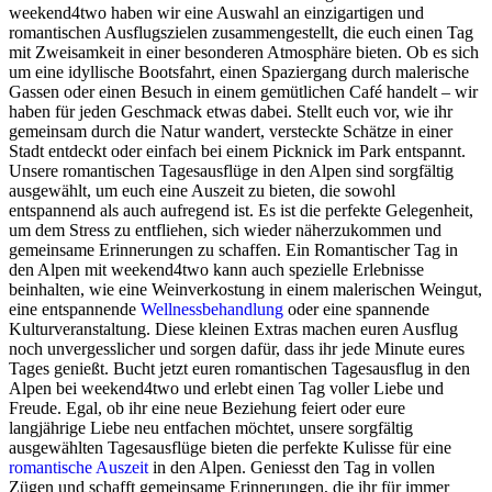
weekend4two haben wir eine Auswahl an einzigartigen und
romantischen Ausflugszielen zusammengestellt, die euch einen Tag
mit Zweisamkeit in einer besonderen Atmosphäre bieten. Ob es sich
um eine idyllische Bootsfahrt, einen Spaziergang durch malerische
Gassen oder einen Besuch in einem gemütlichen Café handelt – wir
haben für jeden Geschmack etwas dabei. Stellt euch vor, wie ihr
gemeinsam durch die Natur wandert, versteckte Schätze in einer
Stadt entdeckt oder einfach bei einem Picknick im Park entspannt.
Unsere romantischen Tagesausflüge in den Alpen sind sorgfältig
ausgewählt, um euch eine Auszeit zu bieten, die sowohl
entspannend als auch aufregend ist. Es ist die perfekte Gelegenheit,
um dem Stress zu entfliehen, sich wieder näherzukommen und
gemeinsame Erinnerungen zu schaffen. Ein Romantischer Tag in
den Alpen mit weekend4two kann auch spezielle Erlebnisse
beinhalten, wie eine Weinverkostung in einem malerischen Weingut,
eine entspannende
Wellnessbehandlung
oder eine spannende
Kulturveranstaltung. Diese kleinen Extras machen euren Ausflug
noch unvergesslicher und sorgen dafür, dass ihr jede Minute eures
Tages genießt. Bucht jetzt euren romantischen Tagesausflug in den
Alpen bei weekend4two und erlebt einen Tag voller Liebe und
Freude. Egal, ob ihr eine neue Beziehung feiert oder eure
langjährige Liebe neu entfachen möchtet, unsere sorgfältig
ausgewählten Tagesausflüge bieten die perfekte Kulisse für eine
romantische Auszeit
in den Alpen. Geniesst den Tag in vollen
Zügen und schafft gemeinsame Erinnerungen, die ihr für immer