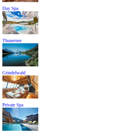
Day Spa
Thunersee
Grindelwald
Private Spa