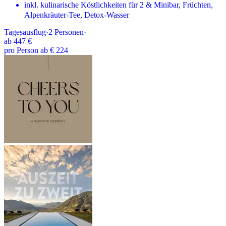
inkl. kulinarische Köstlichkeiten für 2 & Minibar, Früchten,
Alpenkräuter-Tee, Detox-Wasser
Tagesausflug
·
2
Personen
·
ab
447 €
pro Person ab € 224