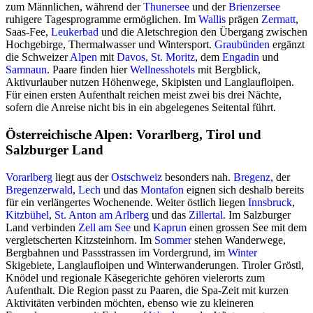
zum Männlichen, während der
Thunersee
und der
Brienzersee
ruhigere Tagesprogramme ermöglichen. Im
Wallis
prägen
Zermatt
,
Saas-Fee,
Leukerbad
und die Aletschregion den Übergang zwischen
Hochgebirge, Thermalwasser und Wintersport.
Graubünden
ergänzt
die Schweizer
Alpen
mit
Davos
,
St. Moritz
, dem
Engadin
und
Samnaun
. Paare finden hier
Wellnesshotels
mit Bergblick,
Aktivurlauber nutzen Höhenwege, Skipisten und Langlaufloipen.
Für einen ersten Aufenthalt reichen meist zwei bis drei Nächte,
sofern die Anreise nicht bis in ein abgelegenes Seitental führt.
Österreichische Alpen: Vorarlberg, Tirol und
Salzburger Land
Vorarlberg
liegt aus der
Ostschweiz
besonders nah.
Bregenz
, der
Bregenzerwald
,
Lech
und das
Montafon
eignen sich deshalb bereits
für ein verlängertes Wochenende. Weiter östlich liegen
Innsbruck
,
Kitzbühel
,
St. Anton am Arlberg
und das
Zillertal
. Im Salzburger
Land verbinden
Zell am See
und
Kaprun
einen grossen See mit dem
vergletscherten Kitzsteinhorn. Im
Sommer
stehen Wanderwege,
Bergbahnen und Passstrassen im Vordergrund, im
Winter
Skigebiete, Langlaufloipen und Winterwanderungen. Tiroler Gröstl,
Knödel und regionale Käsegerichte gehören vielerorts zum
Aufenthalt. Die Region passt zu Paaren, die Spa-Zeit mit kurzen
Aktivitäten verbinden möchten, ebenso wie zu kleineren