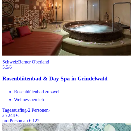
Schweiz
Berner Oberland
5.5
/6
Rosenblütenbad & Day Spa in Grindelwald
Rosenblütenbad zu zweit
Wellnessbereich
Tagesausflug
·
2
Personen
·
ab
244 €
pro Person ab € 122