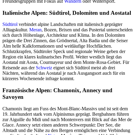
Freundesgruppen mit Fokus auf
Wandern
oder Wintersport.
Italienische Alpen: Südtirol, Dolomiten und Aostatal
Südtirol
verbindet alpine Landschaften mit italienisch geprägter
Alltagskultur.
Meran
, Bozen, Brixen und das Pustertal unterscheiden
sich durch Höhenlage, Architektur und Klima. In den Dolomiten
prägen die Drei Zinnen, das Grödnertal, Alta Badia und die Seiser
Alm helle Kalkformationen und weitläufige Hochflächen.
Schlutzkrapfen, Südtiroler Speck und regionale Weine geben der
Region ein klares kulinarisches Profil. Weiter westlich liegt das
Aostatal mit Aosta, Courmayeur und dem Monte-Rosa-Gebiet. Für
Reisende aus der
Schweiz
eignet sich Südtirol meist ab drei
Nächten, während das Aostatal je nach Ausgangsort auch für ein
kürzeres Wochenende infrage kommt.
Französische Alpen: Chamonix, Annecy und
Savoyen
Chamonix liegt am Fuss des Mont-Blanc-Massivs und ist seit dem
19. Jahrhundert stark vom Alpinismus geprägt. Bergbahnen führen
zur Aiguille du Midi und nach Montenvers mit Blick auf das Mer de
Glace. Annecy setzt einen anderen Schwerpunkt: Der See, die
Altstadt und die Nähe zu den Bergen ermöglichen eine Verbindung