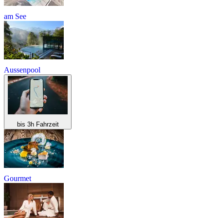
am See
Aussenpool
bis 3h Fahrzeit
Gourmet