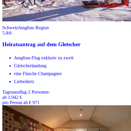
Schweiz
Jungfrau Region
5.8
/6
Heiratsantrag auf dem Gletscher
Jungfrau-Flug exklusiv zu zweit
Gletscherlandung
eine Flasche Champagner
Liebesherz
Tagesausflug
·
2
Personen
·
ab
1.942 €
pro Person ab € 971