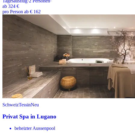
Tagesausflug
·
2
Personen
·
ab
324 €
pro Person ab € 162
Schweiz
Tessin
Neu
Privat Spa in Lugano
beheizter Aussenpool