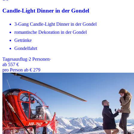
Candle-Light Dinner in der Gondel
3-Gang Candle-Light Dinner in der Gondel
romantische Dekoration in der Gondel
Getränke
Gondelfahrt
Tagesausflug
·
2
Personen
·
ab
557 €
pro Person ab € 279