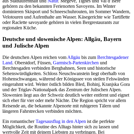
aus Stadtaufenthalt und
Natur
. Megève, Tignes und Val d’Isère
gehören zu den bekannten Ferienorten Savoyens. Im Winter
dominieren Skisport und Schneeschuhrouten, im Sommer Wandern,
Velotouren und Aufenthalte am Wasser. Käsegerichte wie Tartiflette
oder Raclette savoyarde gehören in vielen Bergrestaurants zur
regionalen Küche.
Deutsche und slowenische Alpen: Allgäu, Bayern
und Julische Alpen
Die deutschen Alpen reichen vom
Allgäu
bis zum
Berchtesgadener
Land
. Oberstdorf, Füssen,
Garmisch-Partenkirchen
und
Berchtesgaden verbinden Bergbahnen, Seen und historische
Sehenswürdigkeiten. Schloss Neuschwanstein liegt oberhalb von
Hohenschwangau, während der Königssee von steilen Felswänden
eingerahmt wird. Weiter östlich bilden Bled, Bohinj, Kranjska Gora
und der Triglav-Nationalpark das Zentrum der Julischen Alpen.
Slowenien liegt aus der Schweiz deutlich weiter entfernt und eignet
sich eher für vier oder mehr Nächte. Die Region spricht vor allem
Reisende an, die bekannte Alpenorte mit ruhigeren Tälern und
längeren Fahrstrecken verbinden möchten.
Ein romantischer
Tagesausflug
in den Alpen
ist die perfekte
Möglichkeit, die Routine des Alltags hinter sich zu lassen und
wertvolle Zeit mit deinem Liebsten zu verbringen. Bei