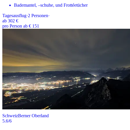
Bademantel, –schuhe, und Frottéetücher
Tagesausflug
·
2
Personen
·
ab
302 €
pro Person ab € 151
Schweiz
Berner Oberland
5.6
/6