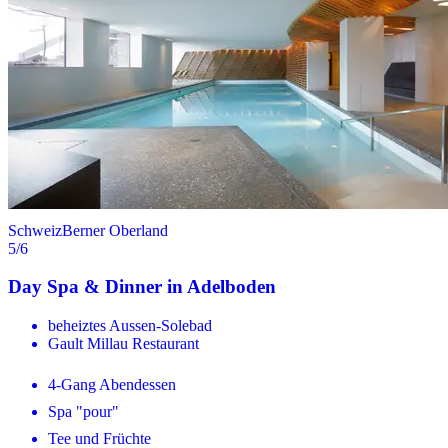
Schweiz
Berner Oberland
5
/6
Day Spa & Dinner in Adelboden
beheiztes Aussen-Solebad
Gault Millau Restaurant
4-Gang Abendessen
Spa "pour"
Tee und Früchte