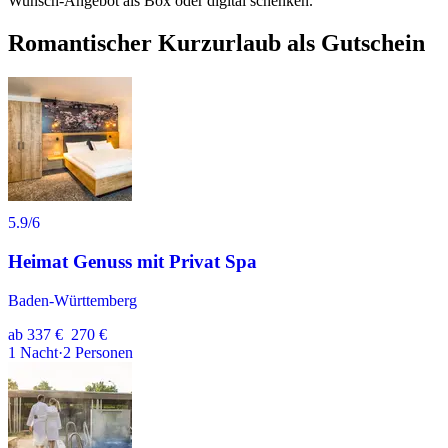
Wunsch-Angebot als Box oder digital schenken.
Romantischer Kurzurlaub als Gutschein
5.9
/6
Heimat Genuss mit Privat Spa
Baden-Württemberg
ab
337 €
270 €
1
Nacht
·
2
Personen