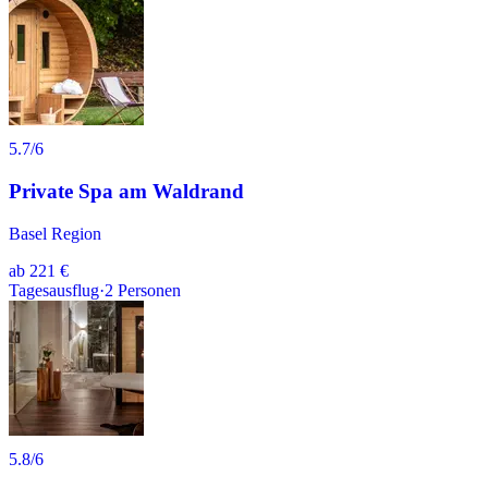
5.7
/6
Private Spa am Waldrand
Basel Region
ab
221 €
Tagesausflug
·
2
Personen
5.8
/6